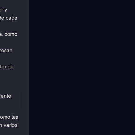
er y
 de cada
a, como
resan
tro de
iente
como las
n varios