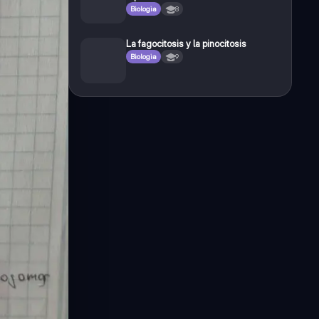
Biologia
8
La fagocitosis y la pinocitosis
Biologia
9