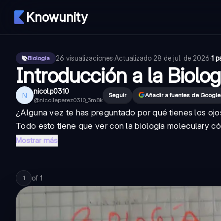
Knowunity
26
visualizaciones
·
Actualizado
28 de jul. de 2026
·
1 p
Biologia
Introducción a la Biolo
nicol.p0310
N
Seguir
Añadir a fuentes de Google
@
nicolleperez0310_3m8k
¿Alguna vez te has preguntado por qué tienes los oj
Todo esto tiene que ver con la
biología molecular
y có
Mostrar más
of
1
1