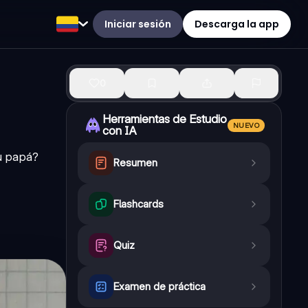
Iniciar sesión
Descarga la app
0
Herramientas de Estudio
NUEVO
con IA
tu papá?
Resumen
Flashcards
Quiz
Examen de práctica