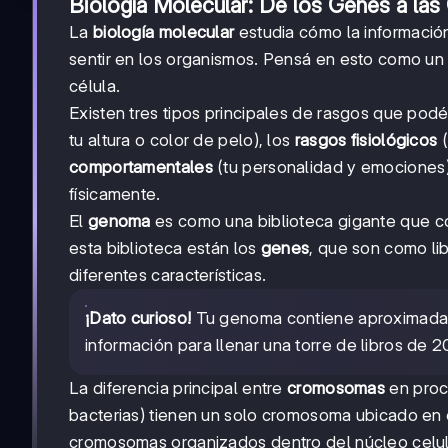
Biología Molecular: De los Genes a las 
La
biología molecular
estudia cómo la información
sentir en los organismos. Pensá en esto como un
célula.
Existen tres tipos principales de rasgos que pod
tu altura o color de pelo), los
rasgos fisiológicos
(
comportamentales
(tu personalidad y emociones
físicamente.
El
genoma
es como una biblioteca gigante que co
esta biblioteca están los
genes
, que son como lib
diferentes características.
¡Dato curioso!
Tu genoma contiene aproximadamen
información para llenar una torre de libros de 2
La diferencia principal entre
cromosomas
en proca
bacterias) tienen un solo cromosoma ubicado en e
cromosomas organizados dentro del núcleo celul