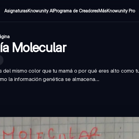
Asignaturas
Knowunity AI
Programa de Creadores
Más
Knowunity Pro
ágina
gía Molecular
os del mismo color que tu mamá o por qué eres alto como 
mo la información genética se almacena...