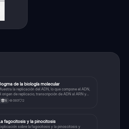
Dogma de la biología molecular
Biologia
uestra la replicación del ADN, lo que compone el ADN,
l origen de replicacio, transcripción de ADN al ARN y
raducción de ARN a proteína.
383
2
8
La fagocitosis y la pinocitosis
Biologia
xplicación sobre la fagocitosis y la pinoscitosis y