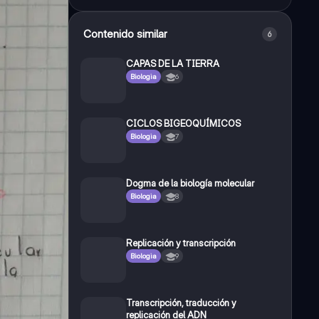
Contenido similar
6
CAPAS DE LA TIERRA
Biologia
6
CICLOS BIGEOQUÍMICOS
Biologia
7
Dogma de la biología molecular
Biologia
8
Replicación y transcripción
Biologia
9
Transcripción, traducción y
replicación del ADN