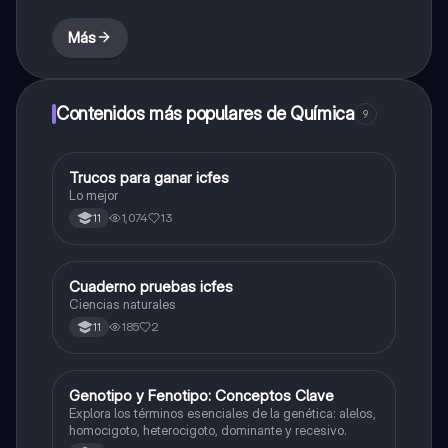
Más
Contenidos más populares de Química
9
Trucos para ganar icfes
Química
Lo mejor
1,074
13
11
Cuaderno pruebas icfes
Biologia
Ciencias naturales
185
2
11
G
Genotipo y Fenotipo: Conceptos Clave
Biologia
Explora los términos esenciales de la genética: alelos,
homocigoto, heterocigoto, dominante y recesivo.