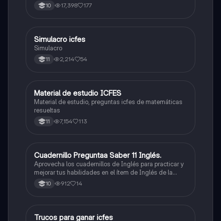
500/500. Y poder ser admitido en la universidad que
17,398
177
10
quieras, estudiar la carrera que quieres y no la que te
toque. Vamos con toda para sacar un buen puntaje.
Simulacro icfes
ICFES: Lectura Crítica
Simulacro
2,214
54
11
Material de estudio ICFES
ICFES: Matemáticas
Material de estudio, preguntas icfes de matemáticas
resueltas
7,154
113
11
Cuadernillo Preguntaa Saber 11 Inglés.
ICFES: Inglés
Aprovecha los cuadernillos de Inglés para practicar y
mejorar tus habilidades en el ítem de Inglés de la
Prueba Saber 11. 🫡
912
14
10
Trucos para ganar icfes
Química