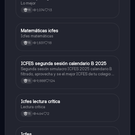
Lo mejor
1,074
13
11
Matemáticas icfes
ICFES: Matemáticas
Icfes matemáticas
1,831
18
11
ICFES segunda sesión calendario B 2025
ICFES: Lectura Crítica
Segunda sesión simulacro ICFES 2025 calendario B
filtrado, aprovecha y se el mejor ICFES de tu colegio y
poder ingresar a universidad, y estudiar aquella
9,888
124
11
carrera con la que tanto sueñas.
Icfes lectura crítica
Lengua Castellana
Lectura crítica
464
2
11
Icfes
ICFES: Sociales y Ciudadanas