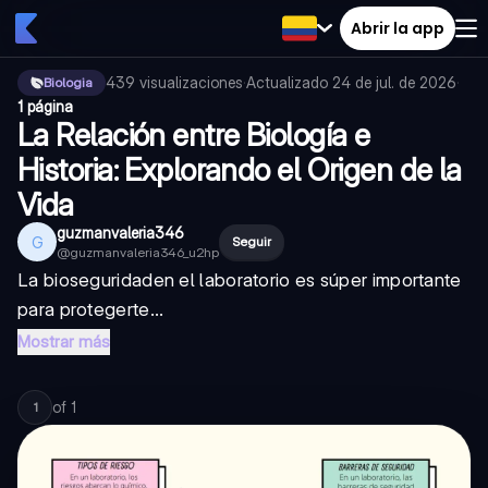
Abrir la app
439
visualizaciones
·
Actualizado
24 de jul. de 2026
·
Biologia
1 página
La Relación entre Biología e
Historia: Explorando el Origen de la
Vida
guzmanvaleria346
G
Seguir
@
guzmanvaleria346_u2hp
La
bioseguridad
en el laboratorio es súper importante
para protegerte...
Mostrar más
of
1
1