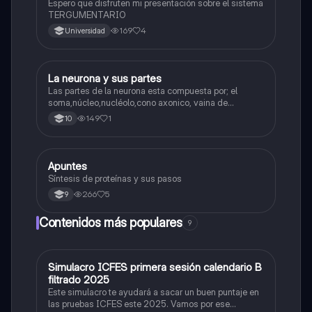
Espero que disfruten mi presentación sobre el sistema
TERGUMENTARIO
169
4
Universidad
La neurona y sus partes
Biologia
Las partes de la neurona esta compuesta por; el
soma,núcleo,nucléolo,cono axonico, vaina de
mielina,celula schwan,núcleo de schwann,nódulo de
149
1
10
Ranvier,terminal axonico Arborizacion terminal, botón
sinaptico,dentristas y sustancia de Nissi.
Apuntes
Biologia
Síntesis de proteínas y sus pasos
266
5
9
Contenidos más populares
9
Simulacro ICFES primera sesión calendario B
ICFES: Matemáticas
filtrado 2025
Este simulacro te ayudará a sacar un buen puntaje en
las pruebas ICFES este 2025. Vamos por ese