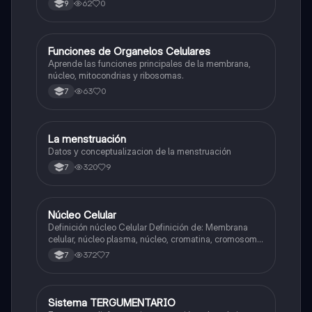
62
0
9
F
Funciones de Organelos Celulares
Biologia
Aprende las funciones principales de la membrana,
núcleo, mitocondrias y ribosomas.
63
0
7
La menstruación
Biologia
Datos y conceptualizacion de la menstruación
320
9
7
Núcleo Celular
Biologia
Definición núcleo Celular Definición de: Membrana
celular, núcleo plasma, núcleo, cromatina, cromosoma
Interfase Fases de la interfase
372
7
7
Sistema TERGUMENTARIO
Biologia