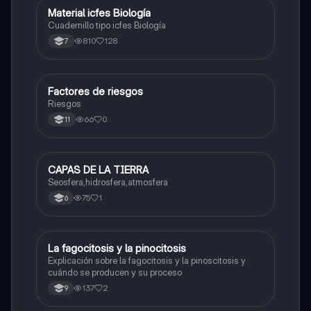
Material icfes Biología
Química
Cuadernillo tipo icfes Biología
810
128
7
Factores de riesgos
Biologia
Riesgos
66
0
11
CAPAS DE LA TIERRA
Biologia
Seosfera,hidrosfera,atmosfera
75
1
6
La fagocitosis y la pinocitosis
Biologia
Explicación sobre la fagocitosis y la pinoscitosis y
cuándo se producen y su proceso
137
2
9