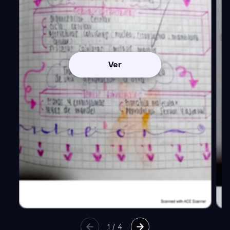
Ver
1
/
4