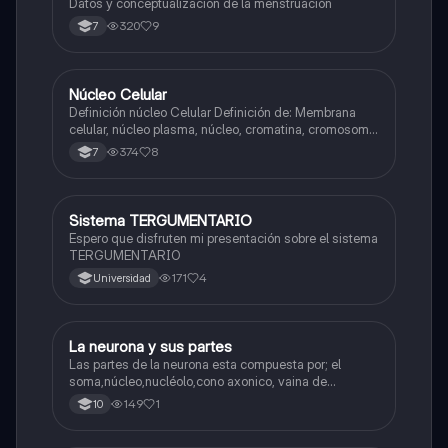
Datos y conceptualizacion de la menstruación
320
9
7
N
Núcleo Celular
Biologia
Definición núcleo Celular Definición de: Membrana
celular, núcleo plasma, núcleo, cromatina, cromosoma
Interfase Fases de la interfase
374
8
7
Sistema TERGUMENTARIO
Biologia
Espero que disfruten mi presentación sobre el sistema
TERGUMENTARIO
171
4
Universidad
La neurona y sus partes
Biologia
Las partes de la neurona esta compuesta por; el
soma,núcleo,nucléolo,cono axonico, vaina de
mielina,celula schwan,núcleo de schwann,nódulo de
149
1
10
Ranvier,terminal axonico Arborizacion terminal, botón
sinaptico,dentristas y sustancia de Nissi.