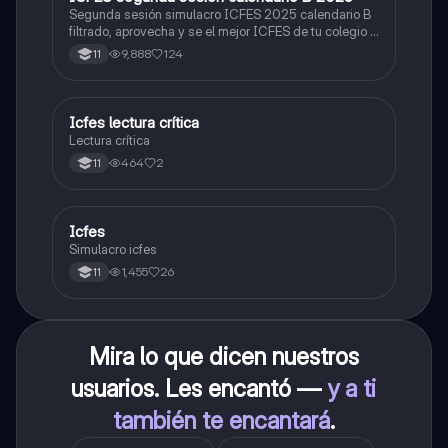
Segunda sesión simulacro ICFES 2025 calendario B
filtrado, aprovecha y se el mejor ICFES de tu colegio y
poder ingresar a universidad, y estudiar aquella
9,888
124
11
carrera con la que tanto sueñas.
Icfes lectura crítica
Lengua Castellana
Lectura crítica
464
2
11
Icfes
ICFES: Sociales y Ciudadanas
Simulacro icfes
1,455
26
11
Mira lo que dicen nuestros
usuarios. Les encantó —
y a ti
también te encantará
.