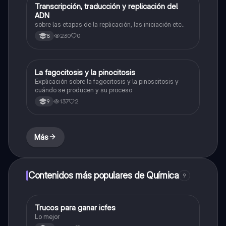
Transcripción, traducción y replicación del
Biologia
ADN
sobre las etapas de la replicación, las iniciación etc..
230
0
8
La fagocitosis y la pinocitosis
Biologia
Explicación sobre la fagocitosis y la pinoscitosis y
cuándo se producen y su proceso
137
2
9
Más
Contenidos más populares de Química
9
Trucos para ganar icfes
Química
Lo mejor