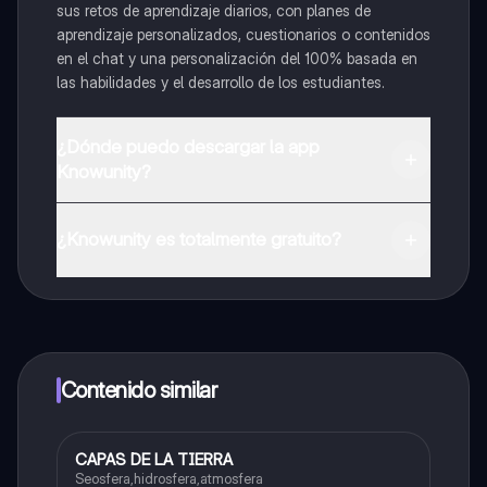
sus retos de aprendizaje diarios, con planes de
aprendizaje personalizados, cuestionarios o contenidos
en el chat y una personalización del 100% basada en
las habilidades y el desarrollo de los estudiantes.
¿Dónde puedo descargar la app
Knowunity?
Puedes descargar la app en Google Play Store y Apple
App Store.
¿Knowunity es totalmente gratuito?
¡Sí lo es! Tienes acceso totalmente gratuito a todo el
contenido de la app, puedes chatear con otros
alumnos y recibir ayuda inmeditamente. Puedes ganar
dinero utilizando la aplicación, que te permitirá acceder
a determinadas funciones.
Contenido similar
CAPAS DE LA TIERRA
Biologia
Seosfera,hidrosfera,atmosfera