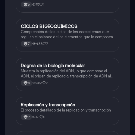
75
1
6
CICLOS BIGEOQUÍMICOS
Biologia
Comprensión de los ciclos de los ecosistemas que
regulan el balance de los elementos que lo componen.
438
7
7
Dogma de la biología molecular
Biologia
Muestra la replicación del ADN, lo que compone el
ADN, el origen de replicacio, transcripción de ADN al
ARN y traducción de ARN a proteína.
383
2
8
Replicación y transcripción
Biologia
El proceso detallado de la replicación y transcripción
41
0
9