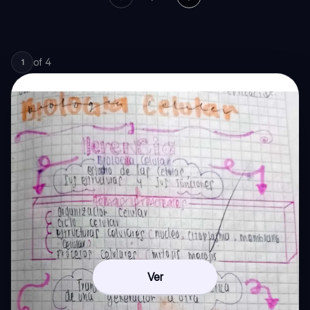
of
4
1
Ver