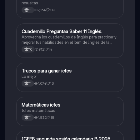
resueltas
7,154
113
11
Cuadernillo Preguntaa Saber 11 Inglés.
ICFES: Inglés
Aprovecha los cuadernillos de Inglés para practicar y
mejorar tus habilidades en el ítem de Inglés de la
Prueba Saber 11. 🫡
912
14
10
Trucos para ganar icfes
Química
Lo mejor
1,074
13
11
Matemáticas icfes
ICFES: Matemáticas
Icfes matemáticas
1,832
18
11
ICFES segunda sesión calendario B 2025
ICFES: Lectura Crítica