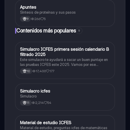
Apuntes
Biologia
Síntesis de proteínas y sus pasos
266
5
9
Contenidos más populares
9
Simulacro ICFES primera sesión calendario B
ICFES: Matemáticas
filtrado 2025
Este simulacro te ayudará a sacar un buen puntaje en
las pruebas ICFES este 2025. Vamos por ese
500/500. Y poder ser admitido en la universidad que
17,400
177
10
quieras, estudiar la carrera que quieres y no la que te
toque. Vamos con toda para sacar un buen puntaje.
Simulacro icfes
ICFES: Lectura Crítica
Simulacro
2,214
54
11
Material de estudio ICFES
ICFES: Matemáticas
Material de estudio, preguntas icfes de matemáticas