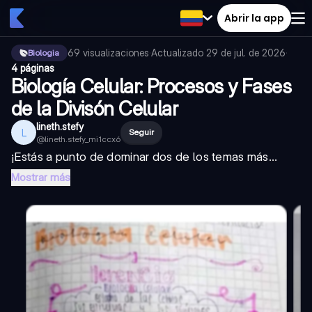
Abrir la app
69
visualizaciones
·
Actualizado
29 de jul. de 2026
·
Biologia
4 páginas
Biología Celular: Procesos y Fases
de la Divisón Celular
lineth.stefy
L
Seguir
@
lineth.stefy_mi1ccx6
¡Estás a punto de dominar dos de los temas más...
Mostrar más