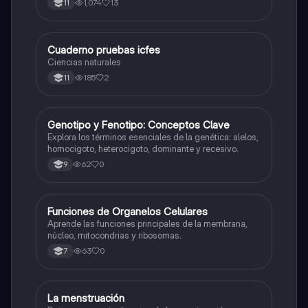
1,074
13
11
Cuaderno pruebas icfes
Biologia
Ciencias naturales
185
2
11
G
Genotipo y Fenotipo: Conceptos Clave
Biologia
Explora los términos esenciales de la genética: alelos,
homocigoto, heterocigoto, dominante y recesivo.
62
0
9
F
Funciones de Organelos Celulares
Biologia
Aprende las funciones principales de la membrana,
núcleo, mitocondrias y ribosomas.
63
0
7
La menstruación
Biologia