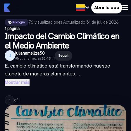
Abrir la app
76
visualizaciones
·
Actualizado
31 de jul. de 2026
·
Biologia
1 página
Impacto del Cambio Climático en
el Medio Ambiente
julianamelliza30
J
Seguir
@
julianamelliza30_43jm
El cambio climático está transformando nuestro
planeta de maneras alarmantes....
Mostrar más
of
1
1