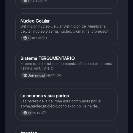
320
9
7
Núcleo Celular
Biologia
Definición núcleo Celular Definición de: Membrana
celular, núcleo plasma, núcleo, cromatina, cromosoma
Interfase Fases de la interfase
375
8
7
Sistema TERGUMENTARIO
Biologia
Espero que disfruten mi presentación sobre el sistema
TERGUMENTARIO
171
4
Universidad
La neurona y sus partes
Biologia
Las partes de la neurona esta compuesta por; el
soma,núcleo,nucléolo,cono axonico, vaina de
mielina,celula schwan,núcleo de schwann,nódulo de
149
1
10
Ranvier,terminal axonico Arborizacion terminal, botón
sinaptico,dentristas y sustancia de Nissi.
Biologia