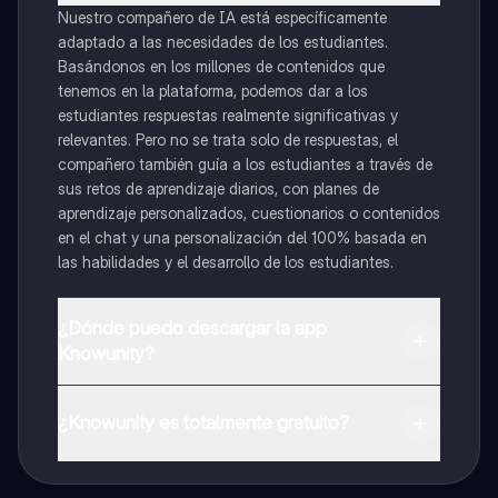
Nuestro compañero de IA está específicamente
adaptado a las necesidades de los estudiantes.
Basándonos en los millones de contenidos que
tenemos en la plataforma, podemos dar a los
estudiantes respuestas realmente significativas y
relevantes. Pero no se trata solo de respuestas, el
compañero también guía a los estudiantes a través de
sus retos de aprendizaje diarios, con planes de
aprendizaje personalizados, cuestionarios o contenidos
en el chat y una personalización del 100% basada en
las habilidades y el desarrollo de los estudiantes.
¿Dónde puedo descargar la app
Knowunity?
Puedes descargar la app en Google Play Store y Apple
App Store.
¿Knowunity es totalmente gratuito?
¡Sí lo es! Tienes acceso totalmente gratuito a todo el
contenido de la app, puedes chatear con otros