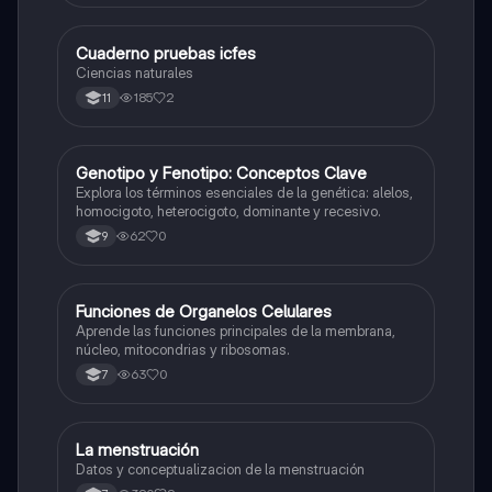
Cuaderno pruebas icfes
Biologia
Ciencias naturales
185
2
11
G
Genotipo y Fenotipo: Conceptos Clave
Biologia
Explora los términos esenciales de la genética: alelos,
homocigoto, heterocigoto, dominante y recesivo.
62
0
9
F
Funciones de Organelos Celulares
Biologia
Aprende las funciones principales de la membrana,
núcleo, mitocondrias y ribosomas.
63
0
7
La menstruación
Biologia
Datos y conceptualizacion de la menstruación