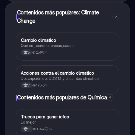
Contenidos más populares: Climate
2
Change
Cambio climatico
Biologia
Qué es , consecuencias,causas
269
4
6
Acciones contra el cambio climatico
Biologia
Descripción del ODS 13 y el cambio climatico
193
1
7
Contenidos más populares de Química
9
Trucos para ganar icfes
Química
Lo mejor
1,074
13
11