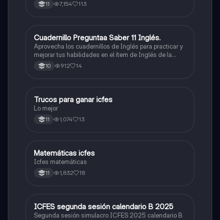
7,154
113
11
Cuadernillo Preguntaa Saber 11 Inglés.
ICFES: Inglés
Aprovecha los cuadernillos de Inglés para practicar y
mejorar tus habilidades en el ítem de Inglés de la
Prueba Saber 11. 🫡
912
14
10
Trucos para ganar icfes
Química
Lo mejor
1,074
13
11
Matemáticas icfes
ICFES: Matemáticas
Icfes matemáticas
1,832
18
11
ICFES segunda sesión calendario B 2025
ICFES: Lectura Crítica
Segunda sesión simulacro ICFES 2025 calendario B