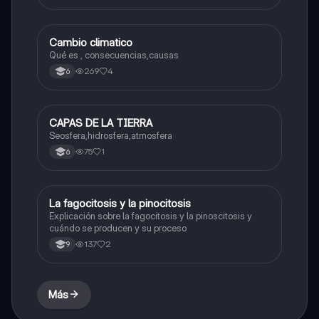
Cambio climatico
Biologia
Qué es , consecuencias,causas
269
4
6
CAPAS DE LA TIERRA
Biologia
Seosfera,hidrosfera,atmosfera
75
1
6
La fagocitosis y la pinocitosis
Biologia
Explicación sobre la fagocitosis y la pinoscitosis y
cuándo se producen y su proceso
137
2
9
Más