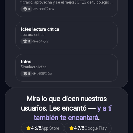
filtrado, aprovecha y se el mejor ICFES de tu colegio y
poder ingresar a universidad, y estudiar aquella
9,888
124
11
carrera con la que tanto sueñas.
Icfes lectura crítica
Lengua Castellana
Lectura crítica
464
2
11
Icfes
ICFES: Sociales y Ciudadanas
Simulacro icfes
1,455
26
11
Mira lo que dicen nuestros
usuarios. Les encantó —
y a ti
también te encantará
.
4.6
/5
App Store
4.7
/5
Google Play