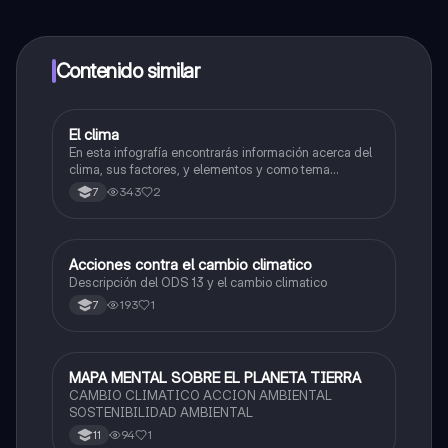
alumnos y recibir ayuda inmeditamente. Puedes ganar
dinero utilizando la aplicación, que te permitirá acceder
a determinadas funciones.
Contenido similar
El clima
Biologia
En esta infografía encontrarás información acerca del
clima, sus factores, y elementos y como tema
adicional el cambio climático y sus consecuencias
343
2
7
Acciones contra el cambio climatico
Biologia
Descripción del ODS 13 y el cambio climatico
193
1
7
MAPA MENTAL SOBRE EL PLANETA TIERRA
Biologia
CAMBIO CLIMATICO ACCION AMBIENTAL
SOSTENIBILIDAD AMBIENTAL
94
1
11