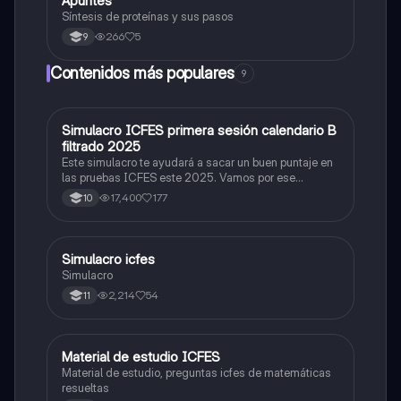
Apuntes
Síntesis de proteínas y sus pasos
266
5
9
Contenidos más populares
9
Simulacro ICFES primera sesión calendario B
ICFES: Matemáticas
filtrado 2025
Este simulacro te ayudará a sacar un buen puntaje en
las pruebas ICFES este 2025. Vamos por ese
500/500. Y poder ser admitido en la universidad que
17,400
177
10
quieras, estudiar la carrera que quieres y no la que te
toque. Vamos con toda para sacar un buen puntaje.
Simulacro icfes
ICFES: Lectura Crítica
Simulacro
2,214
54
11
Material de estudio ICFES
ICFES: Matemáticas
Material de estudio, preguntas icfes de matemáticas
resueltas