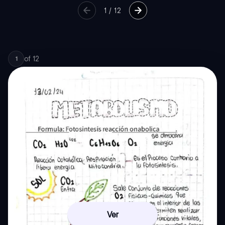
1
/
12
of
12
1
Ver