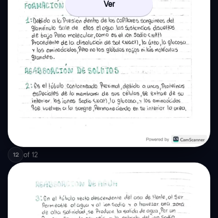
Ver
of
12
12