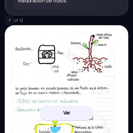
maduración de frutos.
of
12
7
Ver