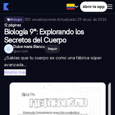
Abrir la app
150
visualizaciones
·
Actualizado
29 de jul. de 2026
·
Biologia
12 páginas
Biología 9°: Explorando los
Secretos del Cuerpo
Dulce maria Blanco
D
Seguir
@
dm1209
¿Sabías que tu cuerpo es como una fábrica súper
avanzada...
Mostrar más