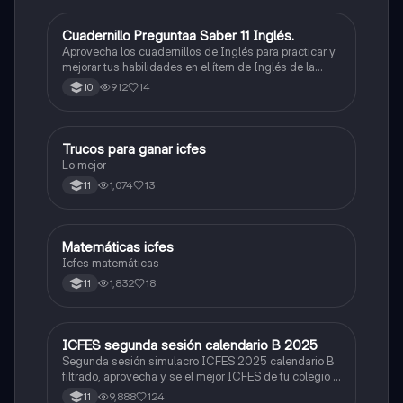
Cuadernillo Preguntaa Saber 11 Inglés.
ICFES: Inglés
Aprovecha los cuadernillos de Inglés para practicar y
mejorar tus habilidades en el ítem de Inglés de la
Prueba Saber 11. 🫡
912
14
10
Trucos para ganar icfes
Química
Lo mejor
1,074
13
11
Matemáticas icfes
ICFES: Matemáticas
Icfes matemáticas
1,832
18
11
ICFES segunda sesión calendario B 2025
ICFES: Lectura Crítica
Segunda sesión simulacro ICFES 2025 calendario B
filtrado, aprovecha y se el mejor ICFES de tu colegio y
poder ingresar a universidad, y estudiar aquella
9,888
124
11