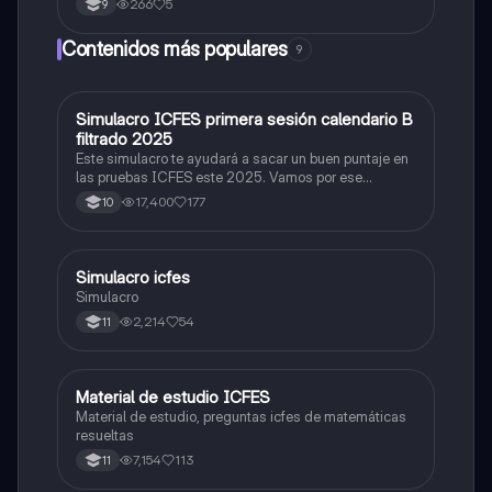
266
5
9
Contenidos más populares
9
Simulacro ICFES primera sesión calendario B
ICFES: Matemáticas
filtrado 2025
Este simulacro te ayudará a sacar un buen puntaje en
las pruebas ICFES este 2025. Vamos por ese
500/500. Y poder ser admitido en la universidad que
17,400
177
10
quieras, estudiar la carrera que quieres y no la que te
toque. Vamos con toda para sacar un buen puntaje.
Simulacro icfes
ICFES: Lectura Crítica
Simulacro
2,214
54
11
Material de estudio ICFES
ICFES: Matemáticas
Material de estudio, preguntas icfes de matemáticas
resueltas
7,154
113
11