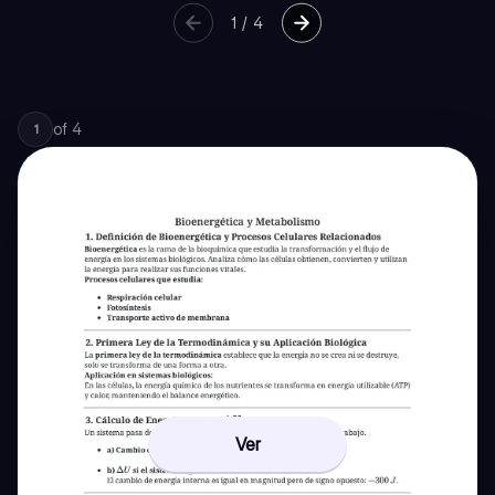
1
/
4
of
4
1
Ver