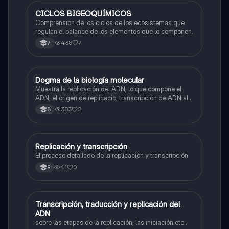
CICLOS BIGEOQUÍMICOS
Biologia
Comprensión de los ciclos de los ecosistemas que
regulan el balance de los elementos que lo componen.
438
7
7
Dogma de la biología molecular
Biologia
Muestra la replicación del ADN, lo que compone el
ADN, el origen de replicacio, transcripción de ADN al
ARN y traducción de ARN a proteína.
383
2
8
Replicación y transcripción
Biologia
El proceso detallado de la replicación y transcripción
41
0
9
Transcripción, traducción y replicación del
Biologia
ADN
sobre las etapas de la replicación, las iniciación etc..