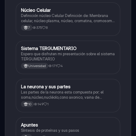
Núcleo Celular
Biologia
Definición núcleo Celular Definición de: Membrana
celular, núcleo plasma, núcleo, cromatina, cromosoma
Interfase Fases de la interfase
375
8
7
Sistema TERGUMENTARIO
Biologia
Espero que disfruten mi presentación sobre el sistema
TERGUMENTARIO
171
4
Universidad
La neurona y sus partes
Biologia
Las partes de la neurona esta compuesta por; el
soma,núcleo,nucléolo,cono axonico, vaina de
mielina,celula schwan,núcleo de schwann,nódulo de
149
1
10
Ranvier,terminal axonico Arborizacion terminal, botón
sinaptico,dentristas y sustancia de Nissi.
Apuntes
Biologia
Síntesis de proteínas y sus pasos