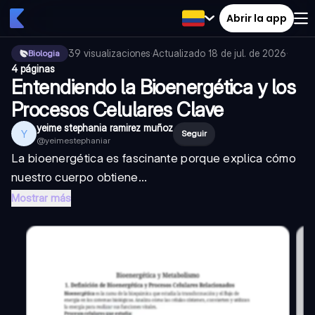
Abrir la app
39
visualizaciones
·
Actualizado
18 de jul. de 2026
·
Biologia
4 páginas
Entendiendo la Bioenergética y los
Procesos Celulares Clave
yeime stephania ramirez muñoz
Y
Seguir
@
yeimestephaniar
La bioenergética es fascinante porque explica cómo
nuestro cuerpo obtiene...
Mostrar más