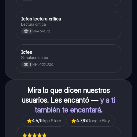
carrera con la que tanto sueñas.
Icfes lectura crítica
Lengua Castellana
Lectura crítica
464
2
11
Icfes
ICFES: Sociales y Ciudadanas
Simulacro icfes
1,455
26
11
Mira lo que dicen nuestros
usuarios. Les encantó —
y a ti
también te encantará
.
4.6
/5
App Store
4.7
/5
Google Play