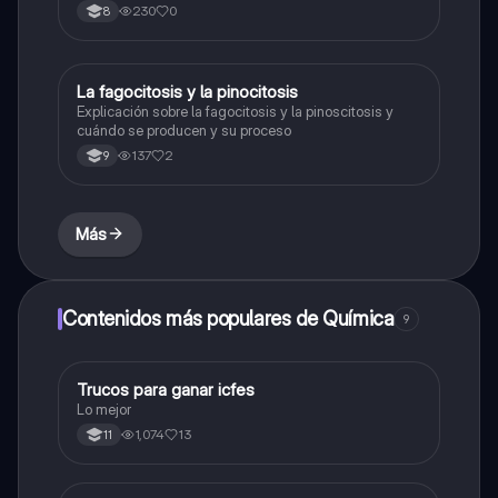
230
0
8
La fagocitosis y la pinocitosis
Biologia
Explicación sobre la fagocitosis y la pinoscitosis y
cuándo se producen y su proceso
137
2
9
Más
Contenidos más populares de Química
9
Trucos para ganar icfes
Química
Lo mejor
1,074
13
11