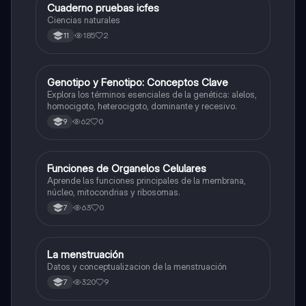
Cuaderno pruebas icfes
Biologia
Ciencias naturales
185
2
11
G
Genotipo y Fenotipo: Conceptos Clave
Biologia
Explora los términos esenciales de la genética: alelos,
homocigoto, heterocigoto, dominante y recesivo.
62
0
9
F
Funciones de Organelos Celulares
Biologia
Aprende las funciones principales de la membrana,
núcleo, mitocondrias y ribosomas.
63
0
7
La menstruación
Biologia
Datos y conceptualizacion de la menstruación
320
9
7