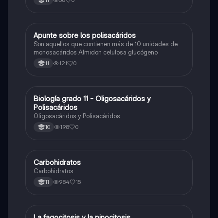
11
Apunte sobre los polisacáridos
Biologia
Son aquellos que contienen más de 10 unidades de
monosacáridos Almidon celulosa glucógeno
121
0
11
Biología grado 11 - Oligosacáridos y
Biologia
Polisacáridos
Oligosacáridos y Polisacáridos
198
0
10
Carbohidratos
Química
Carbohidratos
984
15
11
La fagocitosis y la pinocitosis
Biologia