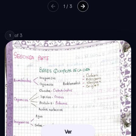
1
/
3
of
3
1
Ver