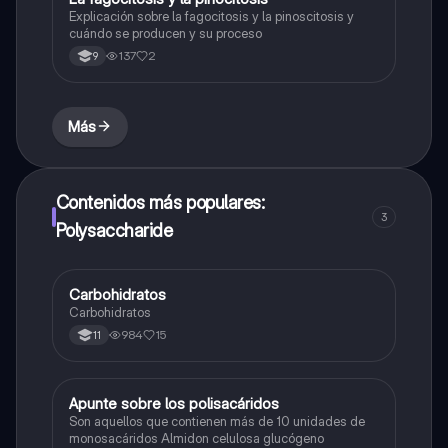
Explicación sobre la fagocitosis y la pinoscitosis y
cuándo se producen y su proceso
137
2
9
Más
Contenidos más populares:
3
Polysaccharide
Carbohidratos
Química
Carbohidratos
984
15
11
Apunte sobre los polisacáridos
Biologia
Son aquellos que contienen más de 10 unidades de
monosacáridos Almidon celulosa glucógeno