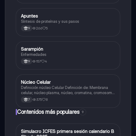
Apuntes
Biologia
Síntesis de proteínas y sus pasos
266
5
9
Sarampión
Biologia
Enfermedades
157
4
9
Núcleo Celular
Biologia
Definición núcleo Celular Definición de: Membrana
celular, núcleo plasma, núcleo, cromatina, cromosoma
Interfase Fases de la interfase
375
8
7
Contenidos más populares
9
Simulacro ICFES primera sesión calendario B
ICFES: Matemáticas