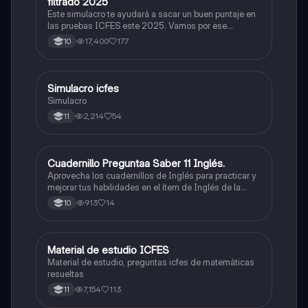
filtrado 2025
Este simulacro te ayudará a sacar un buen puntaje en
las pruebas ICFES este 2025. Vamos por ese
500/500. Y poder ser admitido en la universidad que
17,400
177
10
quieras, estudiar la carrera que quieres y no la que te
toque. Vamos con toda para sacar un buen puntaje.
Simulacro icfes
ICFES: Lectura Crítica
Simulacro
2,214
54
11
Cuadernillo Preguntaa Saber 11 Inglés.
ICFES: Inglés
Aprovecha los cuadernillos de Inglés para practicar y
mejorar tus habilidades en el ítem de Inglés de la
Prueba Saber 11. 🫡
913
14
10
Material de estudio ICFES
ICFES: Matemáticas
Material de estudio, preguntas icfes de matemáticas
resueltas
7,154
113
11