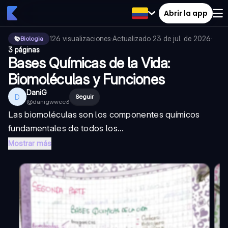
Abrir la app
126
visualizaciones
·
Actualizado
23 de jul. de 2026
·
Biologia
3 páginas
Bases Químicas de la Vida:
Biomoléculas y Funciones
DaniG
D
Seguir
@
danigwwee3
Las biomoléculas son los componentes químicos
fundamentales de todos los...
Mostrar más