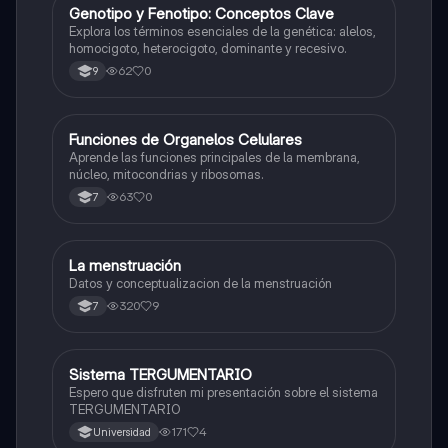
G
Genotipo y Fenotipo: Conceptos Clave
Biologia
Explora los términos esenciales de la genética: alelos,
homocigoto, heterocigoto, dominante y recesivo.
62
0
9
F
Funciones de Organelos Celulares
Biologia
Aprende las funciones principales de la membrana,
núcleo, mitocondrias y ribosomas.
63
0
7
La menstruación
Biologia
Datos y conceptualizacion de la menstruación
320
9
7
Sistema TERGUMENTARIO
Biologia
Espero que disfruten mi presentación sobre el sistema
TERGUMENTARIO
171
4
Universidad