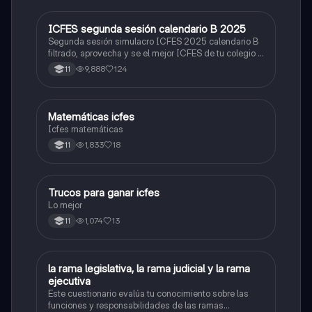
ICFES segunda sesión calendario B 2025
ICFES: Lectura Crítica
Segunda sesión simulacro ICFES 2025 calendario B
filtrado, aprovecha y se el mejor ICFES de tu colegio y
poder ingresar a universidad, y estudiar aquella
9,888
124
11
carrera con la que tanto sueñas.
Matemáticas icfes
ICFES: Matemáticas
Icfes matemáticas
1,833
18
11
Trucos para ganar icfes
Química
Lo mejor
1,074
13
11
L
la rama legislativa, la rama judicial y la rama
Sociales/Historia
ejecutiva
Este cuestionario evalúa tu conocimiento sobre las
funciones y responsabilidades de las ramas