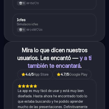
legislativa, judicial y ejecutiva.
136
0
11
Icfes
ICFES: Sociales y Ciudadanas
Simulacro icfes
1,455
26
11
Mira lo que dicen nuestros
usuarios. Les encantó —
y a ti
también te encantará
.
4.6
/5
App Store
4.7
/5
Google Play
La app es muy fácil de usar y está muy bien
diseñada. Hasta ahora he encontrado todo lo
que estaba buscando y he podido aprender
mucho de las presentaciones. Definitivamente