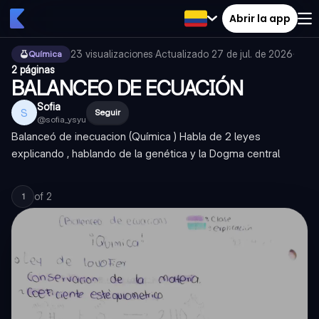
Abrir la app
23
visualizaciones
·
Actualizado
27 de jul. de 2026
·
Química
2 páginas
BALANCEO DE ECUACIÓN
Sofia
S
Seguir
@
sofia_ysyu
Balanceó de inecuacion (Química ) Habla de 2 leyes
explicando , hablando de la genética y la Dogma central
of
2
1