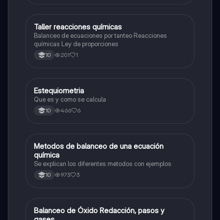
Taller reacciones químicas
Química
Balanceo de ecuaciones por tanteo Reacciones
químicas Ley de proporciones
201
1
10
Estequiometria
Química
Que es y como se calcula
466
6
10
Metodos de balanceo de una ecuación
Química
química
Se explican los diferentes metodos con ejemplos
973
3
10
Balanceo de Óxido Redacción, pasos y
Química
gases