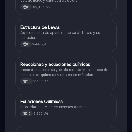
estado físico y cantidad de soluto
2,108
77
8
Estructura de Lewis
Química
Aquí encontrarás apuntes acerca de Lewis y su
estructura
446
5
8
Reacciones y ecuaciones químicas
Química
Tipos de reacciones y óxido reducción, balanceo de
ecuaciones químicas y diferentes métodos
383
7
10
Ecuaciones Químicas
Química
Propiedades de las ecuaciones químicas
263
4
10