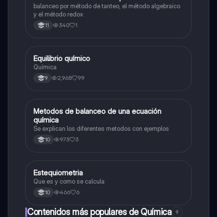
balanceo por método de tanteo, el método algebraico
y el método redox
340
1
11
Equilibrio químico
Química
Química
2,968
99
9
Metodos de balanceo de una ecuación
Química
química
Se explican los diferentes metodos con ejemplos
973
3
10
Estequiometria
Química
Que es y como se calcula
466
6
10
Contenidos más populares de Química
9