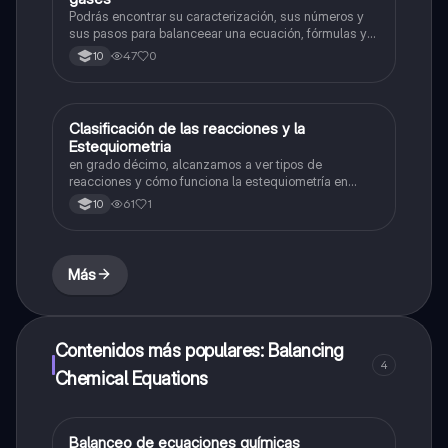
Podrás encontrar su caracterización, sus números y
sus pasos para balanceear una ecuación, fórmulas y
definición de gases
47
0
10
Clasificación de las reacciones y la
Química
Estequiometria
en grado décimo, alcanzamos a ver tipos de
reacciones y cómo funciona la estequiometría en
química, siendo así, aplicamos ejercicios de práctica
61
1
10
y actividades en clase que nos sirvieron para
fortalecer esos dos temas
Más
Contenidos más populares: Balancing
4
Chemical Equations
Balanceo de ecuaciones químicas
Química