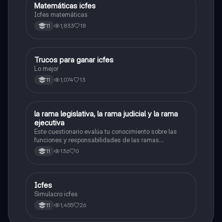
Matemáticas icfes
ICFES: Matemáticas
Icfes matemáticas
1,833
18
11
Trucos para ganar icfes
Química
Lo mejor
1,074
13
11
L
la rama legislativa, la rama judicial y la rama
Sociales/Historia
ejecutiva
Este cuestionario evalúa tu conocimiento sobre las
funciones y responsabilidades de las ramas
legislativa, judicial y ejecutiva.
136
0
11
Icfes
ICFES: Sociales y Ciudadanas
Simulacro icfes
1,455
26
11