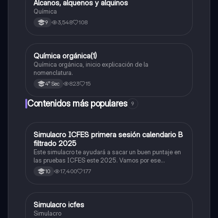
Alcanos, alquenos y alquinos
Química
Química
3,548
108
9
Química orgánica(1)
Química
Química orgánica, inicio explicación de la
nomenclatura.
823
15
4° Sec
Contenidos más populares
9
Simulacro ICFES primera sesión calendario B
ICFES: Matemáticas
filtrado 2025
Este simulacro te ayudará a sacar un buen puntaje en
las pruebas ICFES este 2025. Vamos por ese
500/500. Y poder ser admitido en la universidad que
17,400
177
10
quieras, estudiar la carrera que quieres y no la que te
toque. Vamos con toda para sacar un buen puntaje.
Simulacro icfes
ICFES: Lectura Crítica
Simulacro