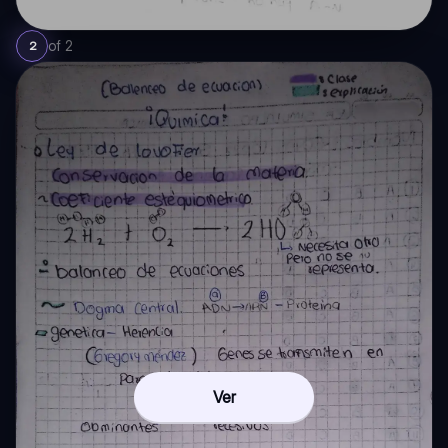
of
2
2
Ver