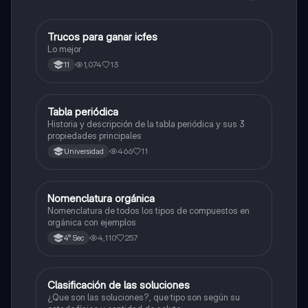
Trucos para ganar icfes
Química
Lo mejor
1,074
13
11
Tabla periódica
Química
Historia y descripción de la tabla periódica y sus 3
propiedades principales
466
11
Universidad
Nomenclatura orgánica
Química
Nomenclatura de todos los tipos de compuestos en
orgánica con ejemplos
4,110
257
4° Sec
Clasificación de las soluciones
Química
¿Que son las soluciones?, que tipo son según su