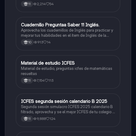
2,214
54
11
Cuadernillo Preguntaa Saber 11 Inglés.
ICFES: Inglés
Aprovecha los cuadernillos de Inglés para practicar y
mejorar tus habilidades en el ítem de Inglés de la
Prueba Saber 11. 🫡
913
14
10
Material de estudio ICFES
ICFES: Matemáticas
Material de estudio, preguntas icfes de matemáticas
resueltas
7,154
113
11
ICFES segunda sesión calendario B 2025
ICFES: Lectura Crítica
Segunda sesión simulacro ICFES 2025 calendario B
filtrado, aprovecha y se el mejor ICFES de tu colegio y
poder ingresar a universidad, y estudiar aquella
9,888
124
11
carrera con la que tanto sueñas.