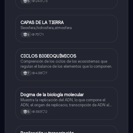
240
3
8
CAPAS DE LA TIERRA
Biologia
Seosfera,hidrosfera,atmosfera
75
1
6
CICLOS BIGEOQUÍMICOS
Biologia
Comprensión de los ciclos de los ecosistemas que
regulan el balance de los elementos que lo componen.
438
7
7
Dogma de la biología molecular
Biologia
Muestra la replicación del ADN, lo que compone el
ADN, el origen de replicacio, transcripción de ADN al
ARN y traducción de ARN a proteína.
383
2
8