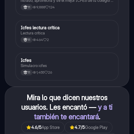
filtrado, aprovecha y se el mejor ICFES de tu colegio y
poder ingresar a universidad, y estudiar aquella
9,888
124
11
carrera con la que tanto sueñas.
Icfes lectura crítica
Lengua Castellana
Lectura crítica
464
2
11
Icfes
ICFES: Sociales y Ciudadanas
Simulacro icfes
1,455
26
11
Mira lo que dicen nuestros
usuarios. Les encantó —
y a ti
también te encantará
.
4.6
/5
App Store
4.7
/5
Google Play