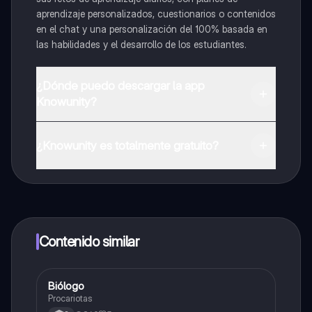
aprendizaje personalizados, cuestionarios o contenidos
en el chat y una personalización del 100% basada en
las habilidades y el desarrollo de los estudiantes.
¿Dónde puedo descargar la app
Knowunity?
Puedes descargar la app en Google Play Store y Apple
App Store.
¿Knowunity es totalmente gratuito?
¡Sí lo es! Tienes acceso totalmente gratuito a todo el
contenido de la app, puedes chatear con otros
alumnos y recibir ayuda inmeditamente. Puedes ganar
dinero utilizando la aplicación, que te permitirá acceder
a determinadas funciones.
Contenido similar
Biólogo
Biologia
Procariotas