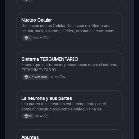
Núcleo Celular
Biologia
Definición núcleo Celular Definición de: Membrana
celular, núcleo plasma, núcleo, cromatina, cromosoma
Interfase Fases de la interfase
372
7
7
Sistema TERGUMENTARIO
Biologia
Espero que disfruten mi presentación sobre el sistema
TERGUMENTARIO
169
4
Universidad
La neurona y sus partes
Biologia
Las partes de la neurona esta compuesta por; el
soma,núcleo,nucléolo,cono axonico, vaina de
mielina,celula schwan,núcleo de schwann,nódulo de
149
1
10
Ranvier,terminal axonico Arborizacion terminal, botón
sinaptico,dentristas y sustancia de Nissi.
Apuntes
Biologia