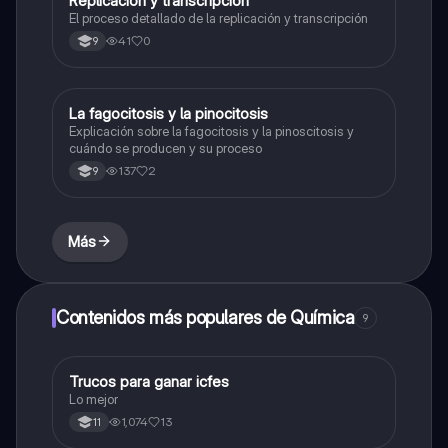
Replicación y transcripción
Biologia
El proceso detallado de la replicación y transcripción
41
0
9
La fagocitosis y la pinocitosis
Biologia
Explicación sobre la fagocitosis y la pinoscitosis y
cuándo se producen y su proceso
137
2
9
Más
Contenidos más populares de Química
9
Trucos para ganar icfes
Química
Lo mejor
1,074
13
11