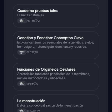
Cuaderno pruebas icfes
Biologia
Ciencias naturales
185
2
11
G
Genotipo y Fenotipo: Conceptos Clave
Biologia
Explora los términos esenciales de la genética: alelos,
homocigoto, heterocigoto, dominante y recesivo.
62
0
9
F
Funciones de Organelos Celulares
Biologia
Aprende las funciones principales de la membrana,
núcleo, mitocondrias y ribosomas.
63
0
7
La menstruación
Biologia
Datos y conceptualizacion de la menstruación
320
9
7