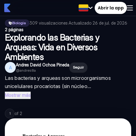
Abrir la app
309
visualizaciones
·
Actualizado
26 de jul. de 2026
·
Biologia
2 páginas
Explorando las Bacterias y
Arqueas: Vida en Diversos
Ambientes
Andres David Ochoa Pineda
A
Seguir
@
andres8a
Las bacterias y arqueas son microorganismos
unicelulares procariotas (sin núcleo...
Mostrar más
of
2
1