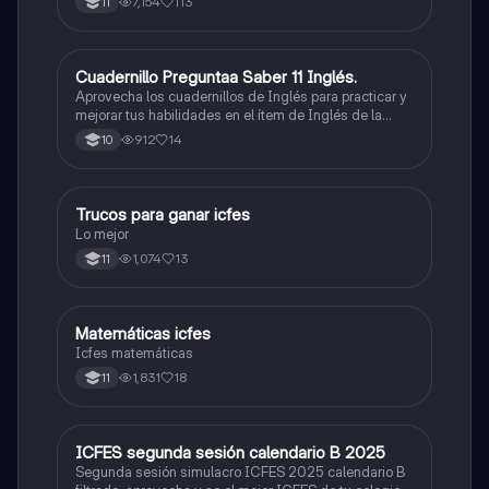
7,154
113
11
Cuadernillo Preguntaa Saber 11 Inglés.
ICFES: Inglés
Aprovecha los cuadernillos de Inglés para practicar y
mejorar tus habilidades en el ítem de Inglés de la
Prueba Saber 11. 🫡
912
14
10
Trucos para ganar icfes
Química
Lo mejor
1,074
13
11
Matemáticas icfes
ICFES: Matemáticas
Icfes matemáticas
1,831
18
11
ICFES segunda sesión calendario B 2025
ICFES: Lectura Crítica
Segunda sesión simulacro ICFES 2025 calendario B