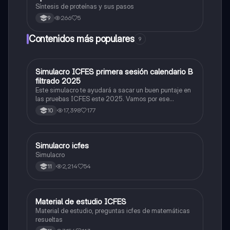
Síntesis de proteínas y sus pasos
266
5
9
Contenidos más populares
9
Simulacro ICFES primera sesión calendario B
ICFES: Matemáticas
filtrado 2025
Este simulacro te ayudará a sacar un buen puntaje en
las pruebas ICFES este 2025. Vamos por ese
500/500. Y poder ser admitido en la universidad que
17,398
177
10
quieras, estudiar la carrera que quieres y no la que te
toque. Vamos con toda para sacar un buen puntaje.
Simulacro icfes
ICFES: Lectura Crítica
Simulacro
2,214
54
11
Material de estudio ICFES
ICFES: Matemáticas
Material de estudio, preguntas icfes de matemáticas
resueltas