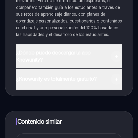
relevantes. Pero no se trata solo de respuestas, el
compañero también guía a los estudiantes a través de
sus retos de aprendizaje diarios, con planes de
aprendizaje personalizados, cuestionarios o contenidos
en el chat y una personalización del 100% basada en
las habilidades y el desarrollo de los estudiantes.
¿Dónde puedo descargar la app
Knowunity?
Puedes descargar la app en Google Play Store y Apple
App Store.
¿Knowunity es totalmente gratuito?
¡Sí lo es! Tienes acceso totalmente gratuito a todo el
contenido de la app, puedes chatear con otros
alumnos y recibir ayuda inmeditamente. Puedes ganar
dinero utilizando la aplicación, que te permitirá acceder
a determinadas funciones.
Contenido similar