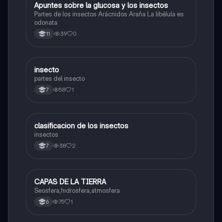
Apuntes sobre la glucosa y los insectos
Biologia
Partes de los insectos Arácnidos Araña La libélula es
odonata
39
0
11
insecto
Biologia
partes del insecto
58
1
7
clasificacion de los insectos
Biologia
insectos
38
2
7
CAPAS DE LA TIERRA
Biologia
Seosfera,hidrosfera,atmosfera
75
1
6