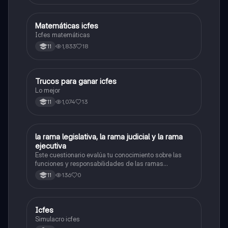
Matemáticas icfes
ICFES: Matemáticas
Icfes matemáticas
1,833
18
11
Trucos para ganar icfes
Química
Lo mejor
1,074
13
11
L
la rama legislativa, la rama judicial y la rama
Sociales/Historia
ejecutiva
Este cuestionario evalúa tu conocimiento sobre las
funciones y responsabilidades de las ramas
legislativa, judicial y ejecutiva.
136
0
11
Icfes
ICFES: Sociales y Ciudadanas
Simulacro icfes