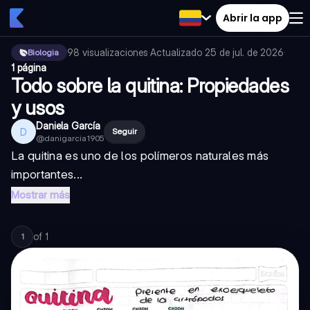
Abrir la app
98
visualizaciones
·
Actualizado
25 de jul. de 2026
·
Biologia
1 página
Todo sobre la quitina: Propiedades
y usos
Daniela García
D
Seguir
@
danigarcia1905
La quitina es uno de los polímeros naturales más
importantes...
Mostrar más
of
1
1