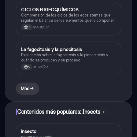
CICLOS BIGEOQUÍMICOS
Biologia
Comprensión de los ciclos de los ecosistemas que
regulan el balance de los elementos que lo componen.
438
7
7
La fagocitosis y la pinocitosis
Biologia
Explicación sobre la fagocitosis y la pinoscitosis y
cuándo se producen y su proceso
138
2
9
Más
Contenidos más populares: Insects
1
insecto
Biologia
partes del insecto