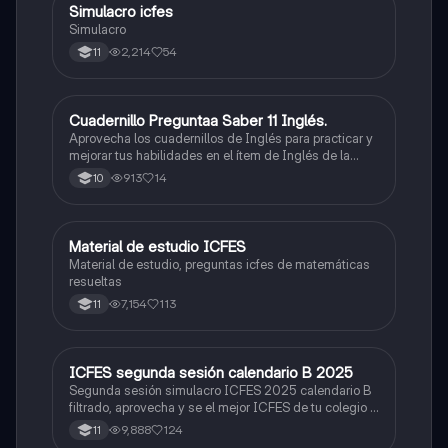
Simulacro icfes
ICFES: Lectura Crítica
Simulacro
2,214
54
11
Cuadernillo Preguntaa Saber 11 Inglés.
ICFES: Inglés
Aprovecha los cuadernillos de Inglés para practicar y
mejorar tus habilidades en el ítem de Inglés de la
Prueba Saber 11. 🫡
913
14
10
Material de estudio ICFES
ICFES: Matemáticas
Material de estudio, preguntas icfes de matemáticas
resueltas
7,154
113
11
ICFES segunda sesión calendario B 2025
ICFES: Lectura Crítica
Segunda sesión simulacro ICFES 2025 calendario B
filtrado, aprovecha y se el mejor ICFES de tu colegio y
poder ingresar a universidad, y estudiar aquella
9,888
124
11
carrera con la que tanto sueñas.