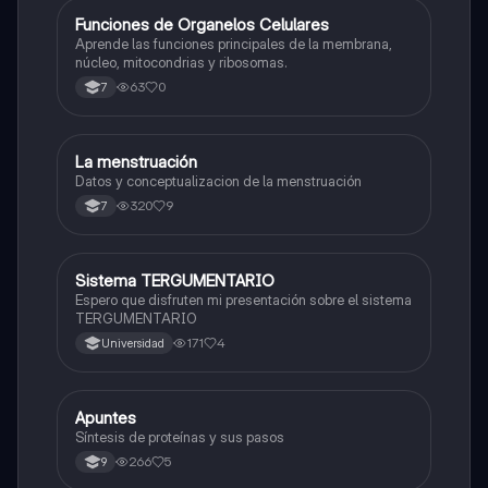
F
Funciones de Organelos Celulares
Biologia
Aprende las funciones principales de la membrana,
núcleo, mitocondrias y ribosomas.
63
0
7
La menstruación
Biologia
Datos y conceptualizacion de la menstruación
320
9
7
Sistema TERGUMENTARIO
Biologia
Espero que disfruten mi presentación sobre el sistema
TERGUMENTARIO
171
4
Universidad
Apuntes
Biologia
Síntesis de proteínas y sus pasos
266
5
9