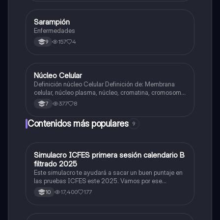
Sarampión
Biologia
Enfermedades
157
4
9
Núcleo Celular
Biologia
Definición núcleo Celular Definición de: Membrana
celular, núcleo plasma, núcleo, cromatina, cromosoma
Interfase Fases de la interfase
377
8
7
Contenidos más populares
9
Simulacro ICFES primera sesión calendario B
ICFES: Matemáticas
filtrado 2025
Este simulacro te ayudará a sacar un buen puntaje en
las pruebas ICFES este 2025. Vamos por ese
500/500. Y poder ser admitido en la universidad que
17,400
177
10
quieras, estudiar la carrera que quieres y no la que te
toque. Vamos con toda para sacar un buen puntaje.