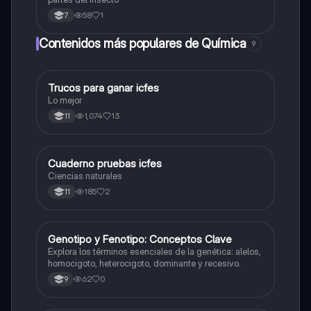
58
1
7
Contenidos más populares de Química
9
Trucos para ganar icfes
Química
Lo mejor
1,074
13
11
Cuaderno pruebas icfes
Biologia
Ciencias naturales
185
2
11
G
Genotipo y Fenotipo: Conceptos Clave
Biologia
Explora los términos esenciales de la genética: alelos,
homocigoto, heterocigoto, dominante y recesivo.
62
0
9