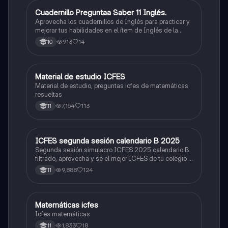
Cuadernillo Preguntaa Saber 11 Inglés.
ICFES: Inglés
Aprovecha los cuadernillos de Inglés para practicar y
mejorar tus habilidades en el ítem de Inglés de la
Prueba Saber 11. 🫡
913
14
10
Material de estudio ICFES
ICFES: Matemáticas
Material de estudio, preguntas icfes de matemáticas
resueltas
7,154
113
11
ICFES segunda sesión calendario B 2025
ICFES: Lectura Crítica
Segunda sesión simulacro ICFES 2025 calendario B
filtrado, aprovecha y se el mejor ICFES de tu colegio y
poder ingresar a universidad, y estudiar aquella
9,888
124
11
carrera con la que tanto sueñas.
Matemáticas icfes
ICFES: Matemáticas
Icfes matemáticas
1,833
18
11