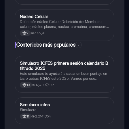
Núcleo Celular
Biologia
Definición núcleo Celular Definición de: Membrana
celular, núcleo plasma, núcleo, cromatina, cromosoma
Interfase Fases de la interfase
377
8
7
Contenidos más populares
9
Simulacro ICFES primera sesión calendario B
ICFES: Matemáticas
filtrado 2025
Este simulacro te ayudará a sacar un buen puntaje en
las pruebas ICFES este 2025. Vamos por ese
500/500. Y poder ser admitido en la universidad que
17,400
177
10
quieras, estudiar la carrera que quieres y no la que te
toque. Vamos con toda para sacar un buen puntaje.
Simulacro icfes
ICFES: Lectura Crítica
Simulacro
2,214
54
11