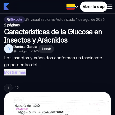
Abrir la app
39
visualizaciones
·
Actualizado
1 de ago. de 2026
·
Biologia
2 páginas
Características de la Glucosa en
Insectos y Arácnidos
Daniela García
D
Seguir
@
danigarcia1905
Los insectos y arácnidos conforman un fascinante
grupo dentro del...
Mostrar más
of
2
1