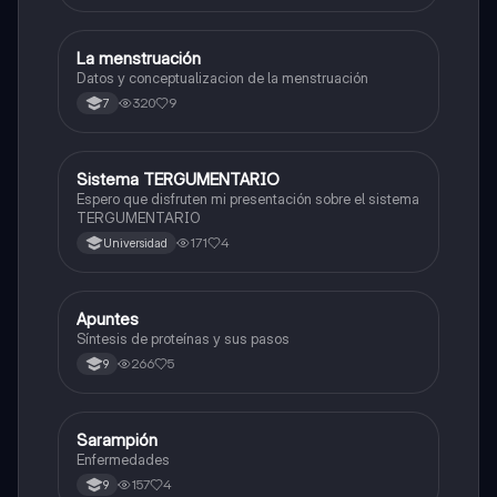
La menstruación
Biologia
Datos y conceptualizacion de la menstruación
320
9
7
Sistema TERGUMENTARIO
Biologia
Espero que disfruten mi presentación sobre el sistema
TERGUMENTARIO
171
4
Universidad
Apuntes
Biologia
Síntesis de proteínas y sus pasos
266
5
9
Sarampión
Biologia
Enfermedades
157
4
9