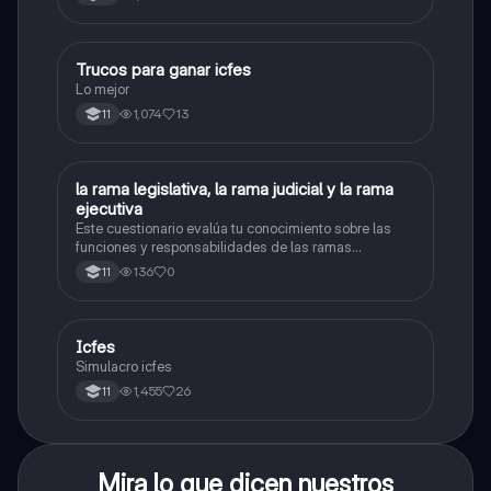
Trucos para ganar icfes
Química
Lo mejor
1,074
13
11
L
la rama legislativa, la rama judicial y la rama
Sociales/Historia
ejecutiva
Este cuestionario evalúa tu conocimiento sobre las
funciones y responsabilidades de las ramas
legislativa, judicial y ejecutiva.
136
0
11
Icfes
ICFES: Sociales y Ciudadanas
Simulacro icfes
1,455
26
11
Mira lo que dicen nuestros