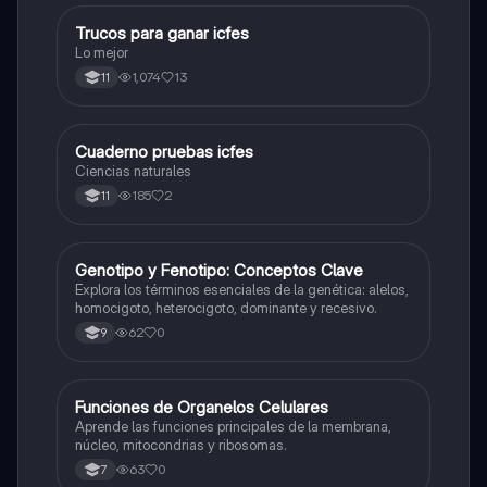
Trucos para ganar icfes
Química
Lo mejor
1,074
13
11
Cuaderno pruebas icfes
Biologia
Ciencias naturales
185
2
11
G
Genotipo y Fenotipo: Conceptos Clave
Biologia
Explora los términos esenciales de la genética: alelos,
homocigoto, heterocigoto, dominante y recesivo.
62
0
9
F
Funciones de Organelos Celulares
Biologia
Aprende las funciones principales de la membrana,
núcleo, mitocondrias y ribosomas.
63
0
7