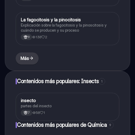
La fagocitosis y la pinocitosis
Biologia
Explicación sobre la fagocitosis y la pinoscitosis y
cuándo se producen y su proceso
138
2
9
Más
Contenidos más populares: Insects
1
insecto
Biologia
partes del insecto
58
1
7
Contenidos más populares de Química
9