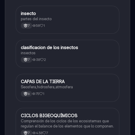
insecto
Biologia
partes del insecto
58
1
7
clasificacion de los insectos
Biologia
insectos
38
2
7
CAPAS DE LA TIERRA
Biologia
Seosfera,hidrosfera,atmosfera
75
1
6
CICLOS BIGEOQUÍMICOS
Biologia
Comprensión de los ciclos de los ecosistemas que
regulan el balance de los elementos que lo componen.
438
7
7