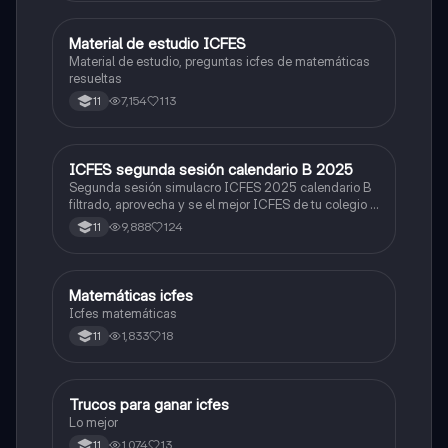
Material de estudio ICFES
ICFES: Matemáticas
Material de estudio, preguntas icfes de matemáticas
resueltas
7,154
113
11
ICFES segunda sesión calendario B 2025
ICFES: Lectura Crítica
Segunda sesión simulacro ICFES 2025 calendario B
filtrado, aprovecha y se el mejor ICFES de tu colegio y
poder ingresar a universidad, y estudiar aquella
9,888
124
11
carrera con la que tanto sueñas.
Matemáticas icfes
ICFES: Matemáticas
Icfes matemáticas
1,833
18
11
Trucos para ganar icfes
Química
Lo mejor
1,074
13
11