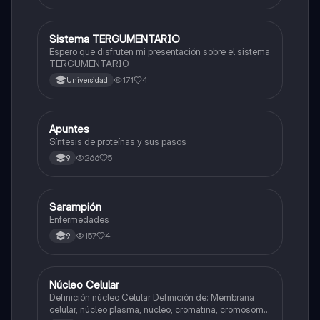
Sistema TERGUMENTARIO
Biologia
Espero que disfruten mi presentación sobre el sistema
TERGUMENTARIO
171
4
Universidad
Apuntes
Biologia
Síntesis de proteínas y sus pasos
266
5
9
Sarampión
Biologia
Enfermedades
157
4
9
Núcleo Celular
Biologia
Definición núcleo Celular Definición de: Membrana
celular, núcleo plasma, núcleo, cromatina, cromosoma