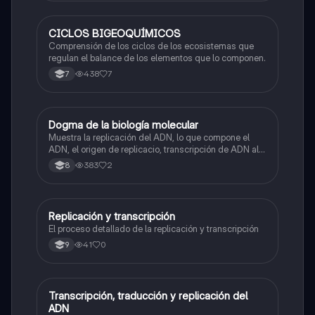
CICLOS BIGEOQUÍMICOS
Biologia
Comprensión de los ciclos de los ecosistemas que
regulan el balance de los elementos que lo componen.
438
7
7
Dogma de la biología molecular
Biologia
Muestra la replicación del ADN, lo que compone el
ADN, el origen de replicacio, transcripción de ADN al
ARN y traducción de ARN a proteína.
383
2
8
Replicación y transcripción
Biologia
El proceso detallado de la replicación y transcripción
41
0
9
Transcripción, traducción y replicación del
Biologia
ADN