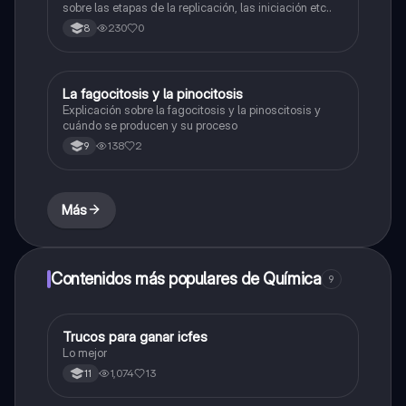
sobre las etapas de la replicación, las iniciación etc..
230
0
8
La fagocitosis y la pinocitosis
Biologia
Explicación sobre la fagocitosis y la pinoscitosis y
cuándo se producen y su proceso
138
2
9
Más
Contenidos más populares de Química
9
Trucos para ganar icfes
Química
Lo mejor
1,074
13
11