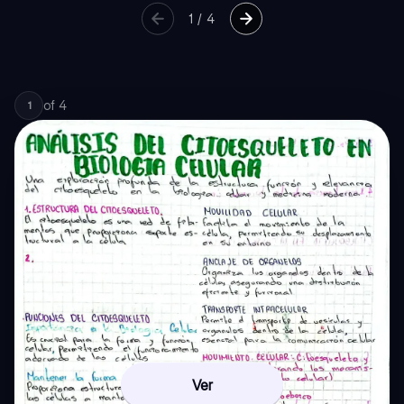
1
/
4
of
4
1
Ver