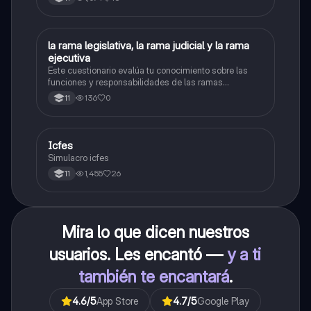
L
la rama legislativa, la rama judicial y la rama
Sociales/Historia
ejecutiva
Este cuestionario evalúa tu conocimiento sobre las
funciones y responsabilidades de las ramas
legislativa, judicial y ejecutiva.
136
0
11
Icfes
ICFES: Sociales y Ciudadanas
Simulacro icfes
1,455
26
11
Mira lo que dicen nuestros
usuarios. Les encantó —
y a ti
también te encantará
.
4.6
/5
App Store
4.7
/5
Google Play