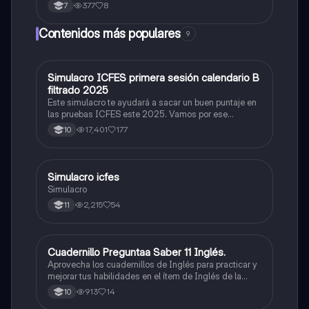
Interfase Fases de la interfase
377
8
7
Contenidos más populares
9
Simulacro ICFES primera sesión calendario B
ICFES: Matemáticas
filtrado 2025
Este simulacro te ayudará a sacar un buen puntaje en
las pruebas ICFES este 2025. Vamos por ese
500/500. Y poder ser admitido en la universidad que
17,401
177
10
quieras, estudiar la carrera que quieres y no la que te
toque. Vamos con toda para sacar un buen puntaje.
Simulacro icfes
ICFES: Lectura Crítica
Simulacro
2,215
54
11
Cuadernillo Preguntaa Saber 11 Inglés.
ICFES: Inglés
Aprovecha los cuadernillos de Inglés para practicar y
mejorar tus habilidades en el ítem de Inglés de la
Prueba Saber 11. 🫡
913
14
10