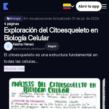
Abrir la app
84
visualizaciones
·
Actualizado
31 de jul. de 2026
·
Biologia
4 páginas
Exploración del Citoesqueleto en
Biología Celular
Keisha Henao
K
Seguir
@
eishaenao_rlk4ifquo4
El citoesqueleto es una estructura fundamental en
todas las células...
Mostrar más