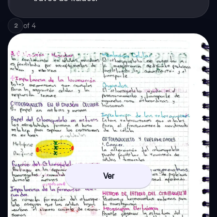
of
4
2
Ver