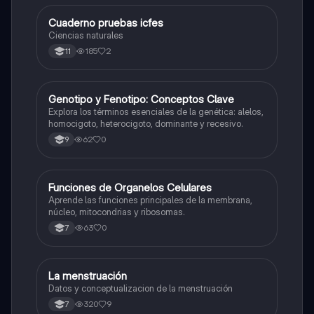
Cuaderno pruebas icfes
Biologia
Ciencias naturales
185
2
11
G
Genotipo y Fenotipo: Conceptos Clave
Biologia
Explora los términos esenciales de la genética: alelos,
homocigoto, heterocigoto, dominante y recesivo.
62
0
9
F
Funciones de Organelos Celulares
Biologia
Aprende las funciones principales de la membrana,
núcleo, mitocondrias y ribosomas.
63
0
7
La menstruación
Biologia
Datos y conceptualizacion de la menstruación
320
9
7