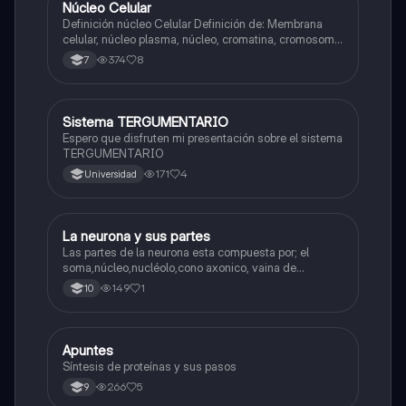
N
Núcleo Celular
Biologia
Definición núcleo Celular Definición de: Membrana
celular, núcleo plasma, núcleo, cromatina, cromosoma
Interfase Fases de la interfase
374
8
7
Sistema TERGUMENTARIO
Biologia
Espero que disfruten mi presentación sobre el sistema
TERGUMENTARIO
171
4
Universidad
La neurona y sus partes
Biologia
Las partes de la neurona esta compuesta por; el
soma,núcleo,nucléolo,cono axonico, vaina de
mielina,celula schwan,núcleo de schwann,nódulo de
149
1
10
Ranvier,terminal axonico Arborizacion terminal, botón
sinaptico,dentristas y sustancia de Nissi.
Apuntes
Biologia
Síntesis de proteínas y sus pasos
266
5
9