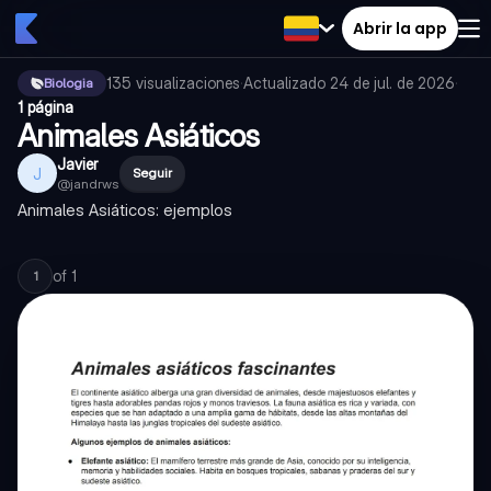
Abrir la app
135
visualizaciones
·
Actualizado
24 de jul. de 2026
·
Biologia
1 página
Animales Asiáticos
Javier
J
Seguir
@
jandrws
Animales Asiáticos: ejemplos
of
1
1