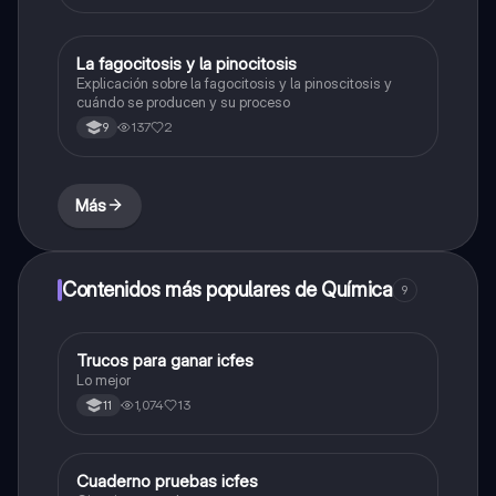
La fagocitosis y la pinocitosis
Biologia
Explicación sobre la fagocitosis y la pinoscitosis y
cuándo se producen y su proceso
137
2
9
Más
Contenidos más populares de Química
9
Trucos para ganar icfes
Química
Lo mejor
1,074
13
11
Cuaderno pruebas icfes
Biologia