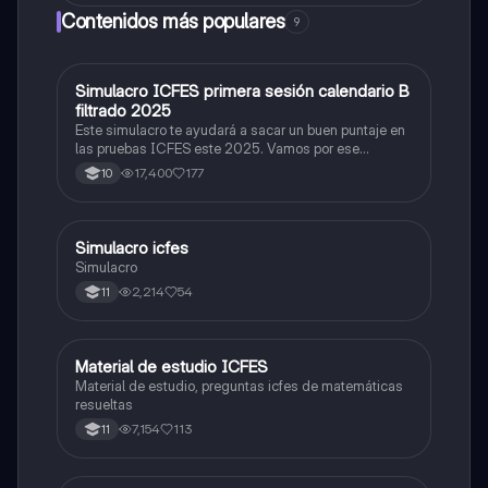
Contenidos más populares
9
Simulacro ICFES primera sesión calendario B
ICFES: Matemáticas
filtrado 2025
Este simulacro te ayudará a sacar un buen puntaje en
las pruebas ICFES este 2025. Vamos por ese
500/500. Y poder ser admitido en la universidad que
17,400
177
10
quieras, estudiar la carrera que quieres y no la que te
toque. Vamos con toda para sacar un buen puntaje.
Simulacro icfes
ICFES: Lectura Crítica
Simulacro
2,214
54
11
Material de estudio ICFES
ICFES: Matemáticas
Material de estudio, preguntas icfes de matemáticas
resueltas
7,154
113
11