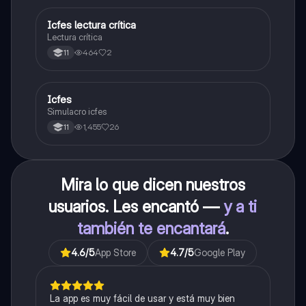
Icfes lectura crítica
Lengua Castellana
Lectura crítica
464
2
11
Icfes
ICFES: Sociales y Ciudadanas
Simulacro icfes
1,455
26
11
Mira lo que dicen nuestros
usuarios. Les encantó —
y a ti
también te encantará
.
4.6
/5
App Store
4.7
/5
Google Play
La app es muy fácil de usar y está muy bien