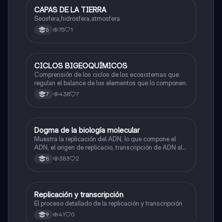
CAPAS DE LA TIERRA
Biologia
Seosfera,hidrosfera,atmosfera
75
1
6
CICLOS BIGEOQUÍMICOS
Biologia
Comprensión de los ciclos de los ecosistemas que
regulan el balance de los elementos que lo componen.
438
7
7
Dogma de la biología molecular
Biologia
Muestra la replicación del ADN, lo que compone el
ADN, el origen de replicacio, transcripción de ADN al
ARN y traducción de ARN a proteína.
383
2
8
Replicación y transcripción
Biologia
El proceso detallado de la replicación y transcripción
41
0
9