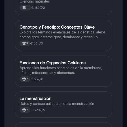
Ciencias naturales
185
2
11
G
Genotipo y Fenotipo: Conceptos Clave
Biologia
Explora los términos esenciales de la genética: alelos,
homocigoto, heterocigoto, dominante y recesivo.
62
0
9
F
Funciones de Organelos Celulares
Biologia
Aprende las funciones principales de la membrana,
núcleo, mitocondrias y ribosomas.
63
0
7
La menstruación
Biologia
Datos y conceptualizacion de la menstruación
320
9
7