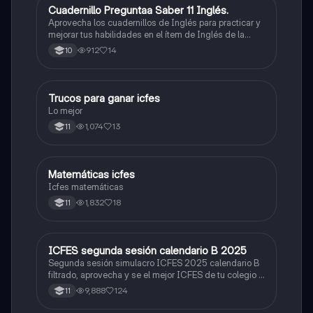
Cuadernillo Preguntaa Saber 11 Inglés.
ICFES: Inglés
Aprovecha los cuadernillos de Inglés para practicar y
mejorar tus habilidades en el ítem de Inglés de la
Prueba Saber 11. 🫡
912
14
10
Trucos para ganar icfes
Química
Lo mejor
1,074
13
11
Matemáticas icfes
ICFES: Matemáticas
Icfes matemáticas
1,832
18
11
ICFES segunda sesión calendario B 2025
ICFES: Lectura Crítica
Segunda sesión simulacro ICFES 2025 calendario B
filtrado, aprovecha y se el mejor ICFES de tu colegio y
poder ingresar a universidad, y estudiar aquella
9,888
124
11
carrera con la que tanto sueñas.