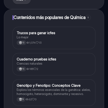
Contenidos más populares de Química
9
Trucos para ganar icfes
Química
Lo mejor
1,074
13
11
Cuaderno pruebas icfes
Biologia
Ciencias naturales
185
2
11
G
Genotipo y Fenotipo: Conceptos Clave
Biologia
Explora los términos esenciales de la genética: alelos,
homocigoto, heterocigoto, dominante y recesivo.
62
0
9