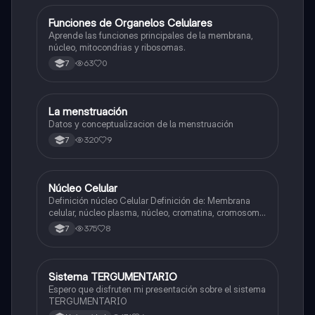
F
Funciones de Organelos Celulares
Biologia
Aprende las funciones principales de la membrana,
núcleo, mitocondrias y ribosomas.
63
0
7
La menstruación
Biologia
Datos y conceptualizacion de la menstruación
320
9
7
Núcleo Celular
Biologia
Definición núcleo Celular Definición de: Membrana
celular, núcleo plasma, núcleo, cromatina, cromosoma
Interfase Fases de la interfase
375
8
7
Sistema TERGUMENTARIO
Biologia
Espero que disfruten mi presentación sobre el sistema
TERGUMENTARIO