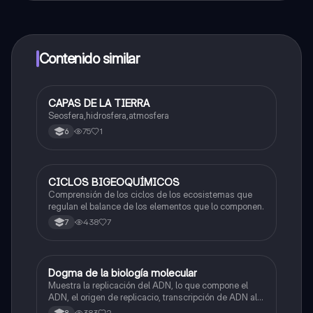
contenido de la app, puedes chatear con otros
alumnos y recibir ayuda inmeditamente. Puedes ganar
dinero utilizando la aplicación, que te permitirá acceder
a determinadas funciones.
Contenido similar
CAPAS DE LA TIERRA
Biologia
Seosfera,hidrosfera,atmosfera
75
1
6
CICLOS BIGEOQUÍMICOS
Biologia
Comprensión de los ciclos de los ecosistemas que
regulan el balance de los elementos que lo componen.
438
7
7
Dogma de la biología molecular
Biologia
Muestra la replicación del ADN, lo que compone el
ADN, el origen de replicacio, transcripción de ADN al
ARN y traducción de ARN a proteína.
383
2
8