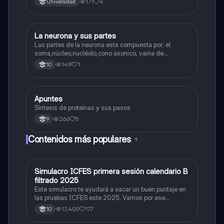
171
4
Universidad
La neurona y sus partes
Biologia
Las partes de la neurona esta compuesta por; el
soma,núcleo,nucléolo,cono axonico, vaina de
mielina,celula schwan,núcleo de schwann,nódulo de
149
1
10
Ranvier,terminal axonico Arborizacion terminal, botón
sinaptico,dentristas y sustancia de Nissi.
Apuntes
Biologia
Síntesis de proteínas y sus pasos
266
5
9
Contenidos más populares
9
Simulacro ICFES primera sesión calendario B
ICFES: Matemáticas
filtrado 2025
Este simulacro te ayudará a sacar un buen puntaje en
las pruebas ICFES este 2025. Vamos por ese
500/500. Y poder ser admitido en la universidad que
17,400
177
10
quieras, estudiar la carrera que quieres y no la que te
toque. Vamos con toda para sacar un buen puntaje.