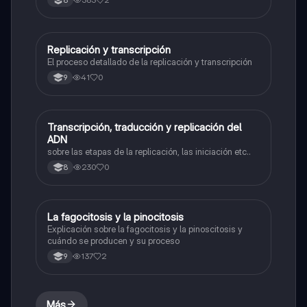
Replicación y transcripción
Biologia
El proceso detallado de la replicación y transcripción
41
0
9
Transcripción, traducción y replicación del
Biologia
ADN
sobre las etapas de la replicación, las iniciación etc..
230
0
8
La fagocitosis y la pinocitosis
Biologia
Explicación sobre la fagocitosis y la pinoscitosis y
cuándo se producen y su proceso
137
2
9
Más