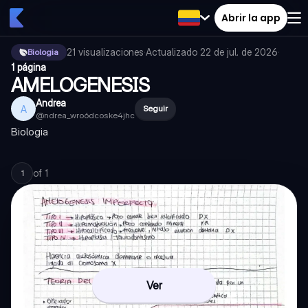
Abrir la app
21
visualizaciones
·
Actualizado
22 de jul. de 2026
·
Biologia
1 página
AMELOGENESIS
Andrea
A
Seguir
@
ndrea_wro6dcoske4jhc
Biologia
of
1
1
Ver