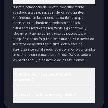
Nuestro compañero de IA está específicamente
adaptado a las necesidades de los estudiantes.
Basándonos en los millones de contenidos que
tenemos en la plataforma, podemos dar a los
estudiantes respuestas realmente significativas y
relevantes. Pero no se trata solo de respuestas, el
compañero también guía a los estudiantes a través de
sus retos de aprendizaje diarios, con planes de
aprendizaje personalizados, cuestionarios o contenidos
en el chat y una personalización del 100% basada en
las habilidades y el desarrollo de los estudiantes.
¿Dónde puedo descargar la app
Knowunity?
Puedes descargar la app en Google Play Store y Apple
App Store.
¿Knowunity es totalmente gratuito?
¡Sí lo es! Tienes acceso totalmente gratuito a todo el