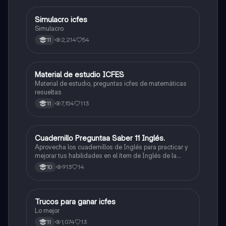
Simulacro icfes
ICFES: Lectura Crítica
Simulacro
2,214
54
11
Material de estudio ICFES
ICFES: Matemáticas
Material de estudio, preguntas icfes de matemáticas
resueltas
7,154
113
11
Cuadernillo Preguntaa Saber 11 Inglés.
ICFES: Inglés
Aprovecha los cuadernillos de Inglés para practicar y
mejorar tus habilidades en el ítem de Inglés de la
Prueba Saber 11. 🫡
913
14
10
Trucos para ganar icfes
Química
Lo mejor
1,074
13
11