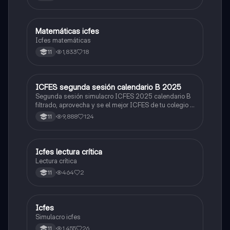
Matemáticas icfes
ICFES: Matemáticas
Icfes matemáticas
1,833
18
11
ICFES segunda sesión calendario B 2025
ICFES: Lectura Crítica
Segunda sesión simulacro ICFES 2025 calendario B
filtrado, aprovecha y se el mejor ICFES de tu colegio y
poder ingresar a universidad, y estudiar aquella
9,888
124
11
carrera con la que tanto sueñas.
Icfes lectura crítica
Lengua Castellana
Lectura crítica
464
2
11
Icfes
ICFES: Sociales y Ciudadanas
Simulacro icfes
1,455
26
11