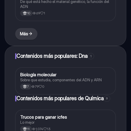
De qué está hecho el material genético, la función del
ADN
69
1
10
Más
Contenidos más populares: Dna
1
Biología molecular
Biologia
Sobre que estudia, componentes del ADN y ARN
79
0
7
Contenidos más populares de Química
9
Trucos para ganar icfes
Química
Lo mejor
1,074
13
11