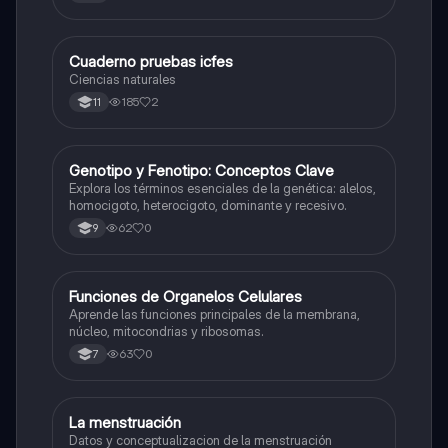
Cuaderno pruebas icfes
Biologia
Ciencias naturales
185
2
11
G
Genotipo y Fenotipo: Conceptos Clave
Biologia
Explora los términos esenciales de la genética: alelos,
homocigoto, heterocigoto, dominante y recesivo.
62
0
9
F
Funciones de Organelos Celulares
Biologia
Aprende las funciones principales de la membrana,
núcleo, mitocondrias y ribosomas.
63
0
7
La menstruación
Biologia
Datos y conceptualizacion de la menstruación