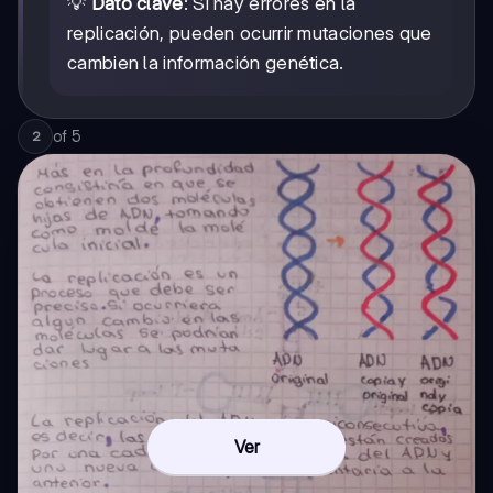
💡
Dato clave
: Si hay errores en la
replicación, pueden ocurrir mutaciones que
cambien la información genética.
of
5
2
Ver