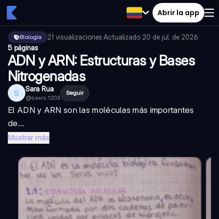
Abrir la app
21
visualizaciones
·
Actualizado
20 de jul. de 2026
·
Biologia
5 páginas
ADN y ARN: Estructuras y Bases
Nitrogenadas
Sara Rua
S
Seguir
@
saxrs.1203
El ADN y ARN son las moléculas más importantes
de...
Mostrar más