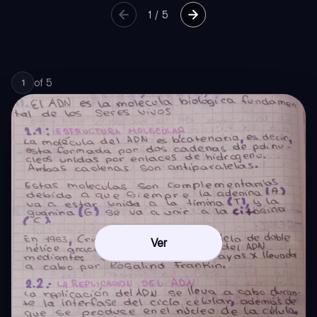
1
/
5
of
5
1
Ver