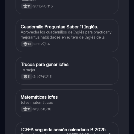
7,154
113
11
Cuadernillo Preguntaa Saber 11 Inglés.
ICFES: Inglés
Aprovecha los cuadernillos de Inglés para practicar y
mejorar tus habilidades en el ítem de Inglés de la
Prueba Saber 11. 🫡
912
14
10
Trucos para ganar icfes
Química
Lo mejor
1,074
13
11
Matemáticas icfes
ICFES: Matemáticas
Icfes matemáticas
1,831
18
11
ICFES segunda sesión calendario B 2025
ICFES: Lectura Crítica