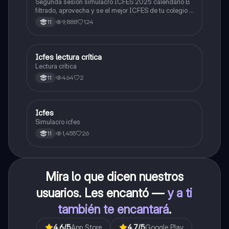
Segunda sesión simulacro ICFES 2025 calendario B
filtrado, aprovecha y se el mejor ICFES de tu colegio y
poder ingresar a universidad, y estudiar aquella
9,888
124
11
carrera con la que tanto sueñas.
Icfes lectura crítica
Lengua Castellana
Lectura crítica
464
2
11
Icfes
ICFES: Sociales y Ciudadanas
Simulacro icfes
1,455
26
11
Mira lo que dicen nuestros
usuarios. Les encantó —
y a ti
también te encantará
.
4.6
/5
App Store
4.7
/5
Google Play