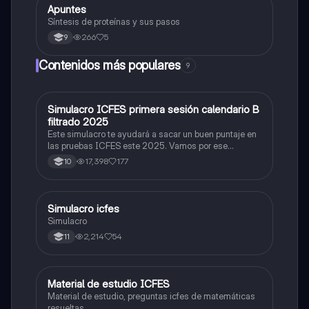
Apuntes
Biologia
Síntesis de proteínas y sus pasos
266
5
9
Contenidos más populares
9
Simulacro ICFES primera sesión calendario B
ICFES: Matemáticas
filtrado 2025
Este simulacro te ayudará a sacar un buen puntaje en
las pruebas ICFES este 2025. Vamos por ese
500/500. Y poder ser admitido en la universidad que
17,398
177
10
quieras, estudiar la carrera que quieres y no la que te
toque. Vamos con toda para sacar un buen puntaje.
Simulacro icfes
ICFES: Lectura Crítica
Simulacro
2,214
54
11
Material de estudio ICFES
ICFES: Matemáticas
Material de estudio, preguntas icfes de matemáticas
resueltas