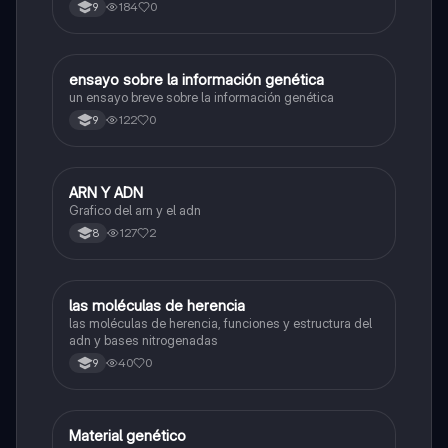
184
0
9
ensayo sobre la información genética
Biologia
un ensayo breve sobre la información genética
122
0
9
ARN Y ADN
Biologia
Grafico del arn y el adn
127
2
8
las moléculas de herencia
Biologia
las moléculas de herencia, funciones y estructura del
adn y bases nitrogenadas
40
0
9
Material genético
Biologia