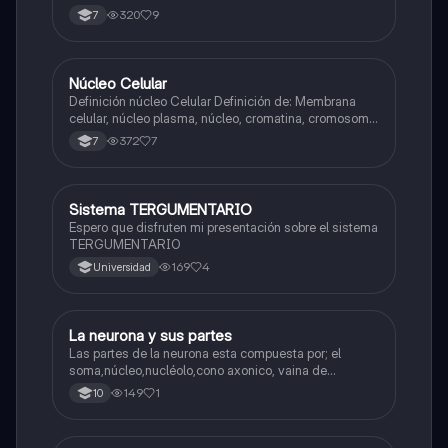
320
9
7
Núcleo Celular
Biologia
Definición núcleo Celular Definición de: Membrana
celular, núcleo plasma, núcleo, cromatina, cromosoma
Interfase Fases de la interfase
372
7
7
Sistema TERGUMENTARIO
Biologia
Espero que disfruten mi presentación sobre el sistema
TERGUMENTARIO
169
4
Universidad
La neurona y sus partes
Biologia
Las partes de la neurona esta compuesta por; el
soma,núcleo,nucléolo,cono axonico, vaina de
mielina,celula schwan,núcleo de schwann,nódulo de
149
1
10
Ranvier,terminal axonico Arborizacion terminal, botón
sinaptico,dentristas y sustancia de Nissi.