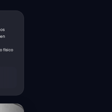
los
den
 físico