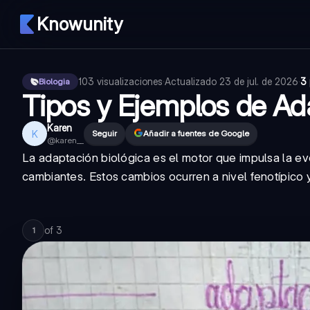
Knowunity
103
visualizaciones
·
Actualizado
23 de jul. de 2026
·
3 
Biologia
Tipos y Ejemplos de Ad
Karen
K
Seguir
Añadir a fuentes de Google
@
karen__
La adaptación biológica es el motor que impulsa la ev
cambiantes. Estos cambios ocurren a nivel fenotípico 
of
3
1