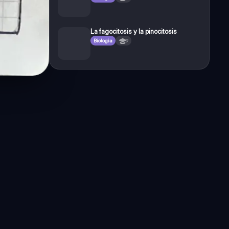
La fagocitosis y la pinocitosis
Biologia
9