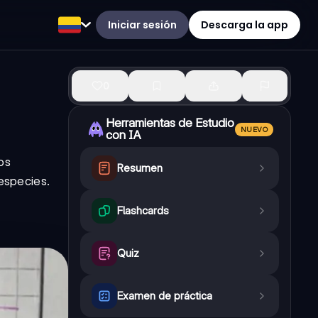
Iniciar sesión
Descarga la app
0
Herramientas de Estudio
NUEVO
con IA
os
Resumen
 especies.
Flashcards
Quiz
Examen de práctica