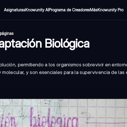
Asignaturas
Knowunity AI
Programa de Creadores
Más
Knowunity Pro
páginas
aptación Biológica
olución, permitiendo a los organismos sobrevivir en entorn
y molecular, y son esenciales para la supervivencia de las