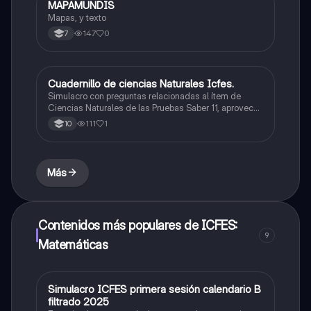
MAPAMUNDIS
Geografía
Mapas, y texto
147
0
7
Cuadernillo de ciencias Naturales Icfes.
ICFES: Ciencias Naturales
Simulacro con preguntas relacionadas al ítem de
Ciencias Naturales de las Pruebas Saber 11, aprovecha
este material para reforzar tus conocimientos y
111
1
10
prepararte para la prueba. 💪
Más
Contenidos más populares de ICFES:
9
Matemáticas
Simulacro ICFES primera sesión calendario B
ICFES: Matemáticas
filtrado 2025