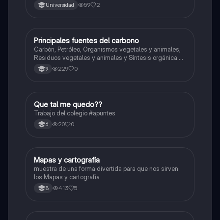
59
2
Universidad
Principales fuentes del carbono
Química
Carbón, Petróleo, Organismos vegetales y animales,
Residuos vegetales y animales y Síntesis orgánica:
estos compuestos se obtienen de...
229
0
9
Que tal me quedo??
Geografía
Trabajo del colegio #apuntes
20
0
6
Mapas y cartografía
Geografía
muestra de una forma divertida para que nos sirven
los Mapas y cartografía
413
5
8