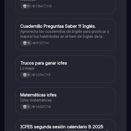
7,154
113
11
Cuadernillo Preguntaa Saber 11 Inglés.
ICFES: Inglés
Aprovecha los cuadernillos de Inglés para practicar y
mejorar tus habilidades en el ítem de Inglés de la
Prueba Saber 11. 🫡
912
14
10
Trucos para ganar icfes
Química
Lo mejor
1,074
13
11
Matemáticas icfes
ICFES: Matemáticas
Icfes matemáticas
1,832
18
11
ICFES segunda sesión calendario B 2025
ICFES: Lectura Crítica