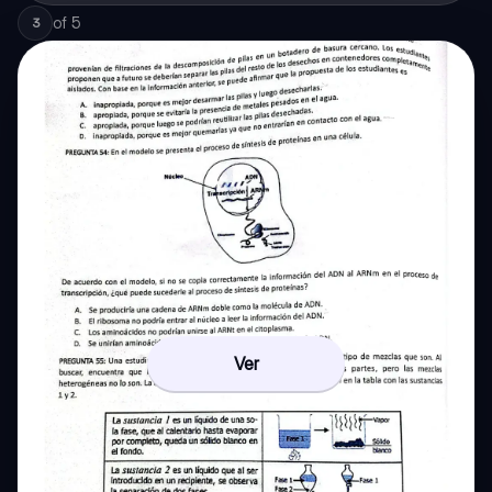
of
5
3
Ver