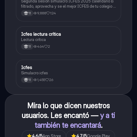
Segunda sesión simulacro ICFES 2025 calendario B
filtrado, aprovecha y se el mejor ICFES de tu colegio y
poder ingresar a universidad, y estudiar aquella
9,888
124
11
carrera con la que tanto sueñas.
Icfes lectura crítica
Lengua Castellana
Lectura crítica
464
2
11
Icfes
ICFES: Sociales y Ciudadanas
Simulacro icfes
1,455
26
11
Mira lo que dicen nuestros
usuarios. Les encantó —
y a ti
también te encantará
.
4.6
/5
App Store
4.7
/5
Google Play