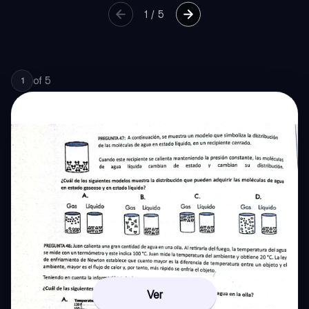
1
/
5
of
5
1
Ver