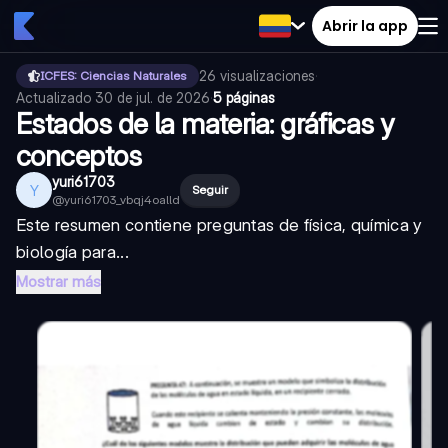
Abrir la app
26
visualizaciones
·
ICFES: Ciencias Naturales
Actualizado
30 de jul. de 2026
·
5 páginas
Estados de la materia: gráficas y
conceptos
yuri61703
Y
Seguir
@
yuri61703_vbqj4oalld
Este resumen contiene preguntas de física, química y
biología para...
Mostrar más