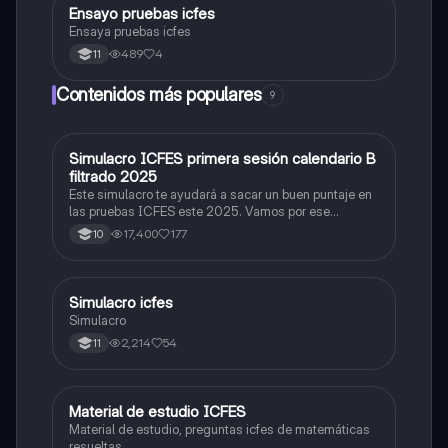
Ensayo pruebas icfes
Matemáticas
Ensaya pruebas icfes
489
4
11
Contenidos más populares
9
Simulacro ICFES primera sesión calendario B
ICFES: Matemáticas
filtrado 2025
Este simulacro te ayudará a sacar un buen puntaje en
las pruebas ICFES este 2025. Vamos por ese
500/500. Y poder ser admitido en la universidad que
17,400
177
10
quieras, estudiar la carrera que quieres y no la que te
toque. Vamos con toda para sacar un buen puntaje.
Simulacro icfes
ICFES: Lectura Crítica
Simulacro
2,214
54
11
Material de estudio ICFES
ICFES: Matemáticas
Material de estudio, preguntas icfes de matemáticas
resueltas