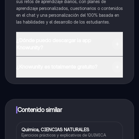
sus retos de aprendizaje diarios, con planes de
aprendizaje personalizados, cuestionarios o contenidos
en el chat y una personalización del 100% basada en
las habilidades y el desarrollo de los estudiantes.
¿Dónde puedo descargar la app
Knowunity?
Puedes descargar la app en Google Play Store y Apple
App Store.
¿Knowunity es totalmente gratuito?
¡Sí lo es! Tienes acceso totalmente gratuito a todo el
contenido de la app, puedes chatear con otros
alumnos y recibir ayuda inmeditamente. Puedes ganar
dinero utilizando la aplicación, que te permitirá acceder
a determinadas funciones.
Contenido similar
Quimica, CIENCIAS NATURALES
ICFES: Ciencias Naturales
Ejercicios prácticos y explicativos de QUIMICA