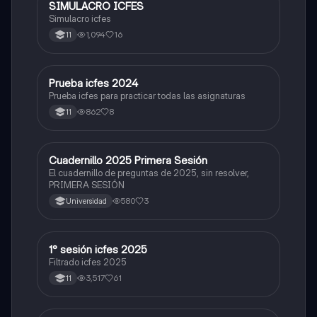
SIMULACRO ICFES
ICFES: Sociales y Ciudadanas
Simulacro icfes
1,094
16
11
Prueba icfes 2024
ICFES: Lectura Crítica
Prueba icfes para practicar todas las asignaturas
862
8
11
Cuadernillo 2025 Primera Sesión
ICFES: Lectura Crítica
El cuadernillo de preguntas de 2025, sin resolver,
PRIMERA SESIÓN
580
3
Universidad
1° sesión icfes 2025
ICFES: Lectura Crítica
Filtrado icfes 2025
3,517
61
11