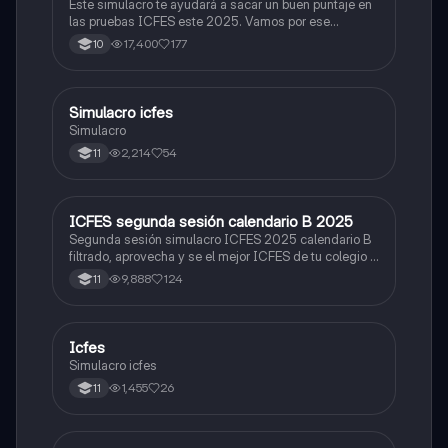
Este simulacro te ayudará a sacar un buen puntaje en
las pruebas ICFES este 2025. Vamos por ese
500/500. Y poder ser admitido en la universidad que
17,400
177
10
quieras, estudiar la carrera que quieres y no la que te
toque. Vamos con toda para sacar un buen puntaje.
Simulacro icfes
ICFES: Lectura Crítica
Simulacro
2,214
54
11
ICFES segunda sesión calendario B 2025
ICFES: Lectura Crítica
Segunda sesión simulacro ICFES 2025 calendario B
filtrado, aprovecha y se el mejor ICFES de tu colegio y
poder ingresar a universidad, y estudiar aquella
9,888
124
11
carrera con la que tanto sueñas.
Icfes
ICFES: Sociales y Ciudadanas
Simulacro icfes
1,455
26
11