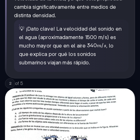
cambia significativamente entre medios de
distinta densidad.
💡 ¡Dato clave! La velocidad del sonido en
el agua (aproximadamente 1500 m/s) es
340
340
/
mucho mayor que en el aire
, lo
m
s
m/s
que explica por qué los sonidos
submarinos viajan más rápido.
of
5
2