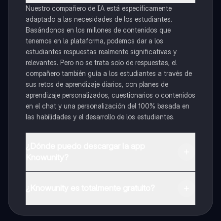
Nuestro compañero de IA está específicamente
adaptado a las necesidades de los estudiantes.
Basándonos en los millones de contenidos que
tenemos en la plataforma, podemos dar a los
estudiantes respuestas realmente significativas y
relevantes. Pero no se trata solo de respuestas, el
compañero también guía a los estudiantes a través de
sus retos de aprendizaje diarios, con planes de
aprendizaje personalizados, cuestionarios o contenidos
en el chat y una personalización del 100% basada en
las habilidades y el desarrollo de los estudiantes.
¿Dónde puedo descargar la app
Knowunity?
Puedes descargar la app en Google Play Store y Apple
App Store.
¿Knowunity es totalmente gratuito?
¡Sí lo es! Tienes acceso totalmente gratuito a todo el