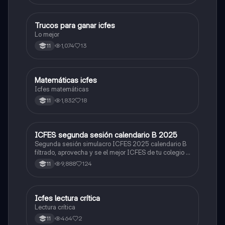
Trucos para ganar icfes
Química
Lo mejor
1,074
13
11
Matemáticas icfes
ICFES: Matemáticas
Icfes matemáticas
1,832
18
11
ICFES segunda sesión calendario B 2025
ICFES: Lectura Crítica
Segunda sesión simulacro ICFES 2025 calendario B
filtrado, aprovecha y se el mejor ICFES de tu colegio y
poder ingresar a universidad, y estudiar aquella
9,888
124
11
carrera con la que tanto sueñas.
Icfes lectura crítica
Lengua Castellana
Lectura crítica
464
2
11