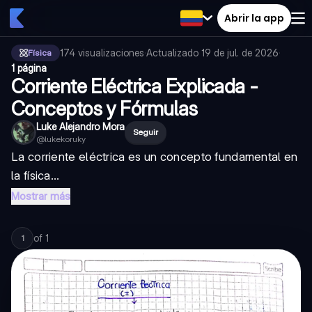
Abrir la app
174
visualizaciones
·
Actualizado
19 de jul. de 2026
·
Física
1 página
Corriente Eléctrica Explicada -
Conceptos y Fórmulas
Luke Alejandro Mora
Seguir
@
lukekoruky
La corriente eléctrica es un concepto fundamental en
la física...
Mostrar más
of
1
1