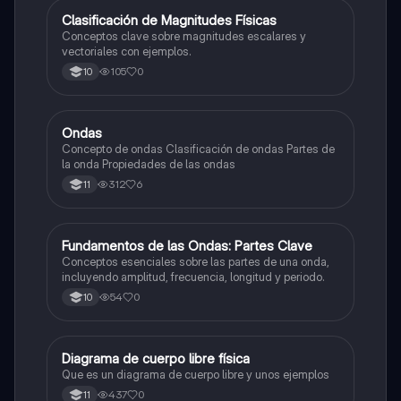
C
Clasificación de Magnitudes Físicas
Física
Conceptos clave sobre magnitudes escalares y
vectoriales con ejemplos.
105
0
10
Ondas
Física
Concepto de ondas Clasificación de ondas Partes de
la onda Propiedades de las ondas
312
6
11
F
Fundamentos de las Ondas: Partes Clave
Física
Conceptos esenciales sobre las partes de una onda,
incluyendo amplitud, frecuencia, longitud y periodo.
54
0
10
Diagrama de cuerpo libre física
Física
Que es un diagrama de cuerpo libre y unos ejemplos
437
0
11