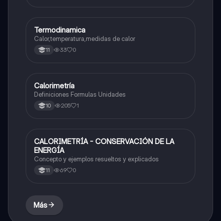
Termodinamica
Física
Calor,temperatura,medidas de calor
33
0
11
Calorimetría
Física
Definiciones Formulas Unidades
205
1
10
CALORIMETRÍA - CONSERVACIÓN DE LA
Física
ENERGÍA
Concepto y ejemplos resueltos y explicados
69
0
11
Más