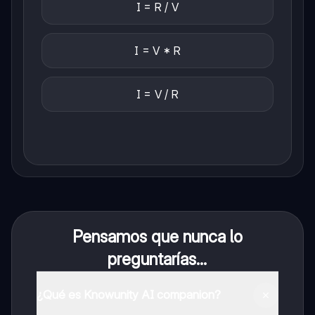
I = R / V
I = V * R
I = V / R
Pensamos que nunca lo
preguntarías...
¿Qué es Knowunity AI companion?