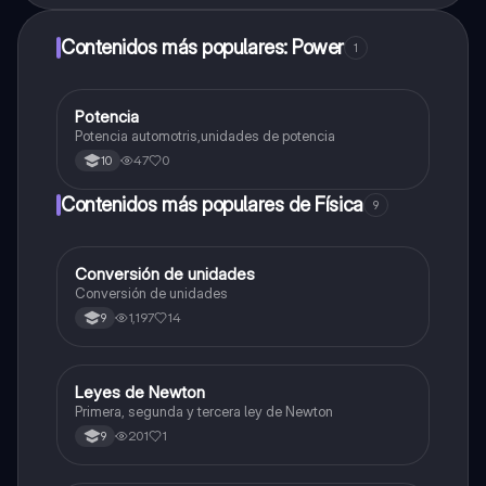
Contenidos más populares: Power
1
Potencia
Física
Potencia automotris,unidades de potencia
47
0
10
Contenidos más populares de Física
9
Conversión de unidades
Física
Conversión de unidades
1,197
14
9
L
Leyes de Newton
Física
Primera, segunda y tercera ley de Newton
201
1
9