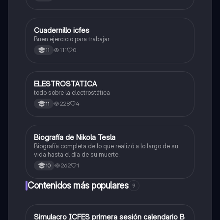
Cuadernillo icfes
Física
Buen ejercicio para trabajar
111
0
11
ELESTROSTATICA
Física
todo sobre la electrostática
228
4
11
Biografía de Nikola Tesla
Matemáticas
Biografía completa de lo que realizó a lo largo de su
vida hasta el día de su muerte.
262
1
10
Contenidos más populares
9
Simulacro ICFES primera sesión calendario B
ICFES: Matemáticas