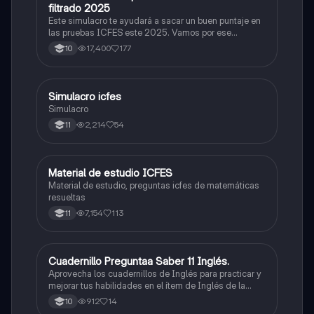
filtrado 2025
Este simulacro te ayudará a sacar un buen puntaje en
las pruebas ICFES este 2025. Vamos por ese
500/500. Y poder ser admitido en la universidad que
17,400
177
10
quieras, estudiar la carrera que quieres y no la que te
toque. Vamos con toda para sacar un buen puntaje.
Simulacro icfes
ICFES: Lectura Crítica
Simulacro
2,214
54
11
Material de estudio ICFES
ICFES: Matemáticas
Material de estudio, preguntas icfes de matemáticas
resueltas
7,154
113
11
Cuadernillo Preguntaa Saber 11 Inglés.
ICFES: Inglés
Aprovecha los cuadernillos de Inglés para practicar y
mejorar tus habilidades en el ítem de Inglés de la
Prueba Saber 11. 🫡
912
14
10