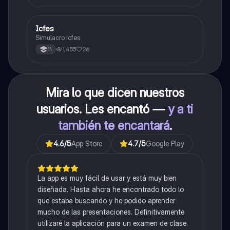
Icfes
ICFES: Sociales y Ciudadanas
Simulacro icfes
1,455
26
11
Mira lo que dicen nuestros
usuarios. Les encantó —
y a ti
también te encantará
.
4.6
/5
App Store
4.7
/5
Google Play
La app es muy fácil de usar y está muy bien
diseñada. Hasta ahora he encontrado todo lo
que estaba buscando y he podido aprender
mucho de las presentaciones. Definitivamente
utilizaré la aplicación para un examen de clase.