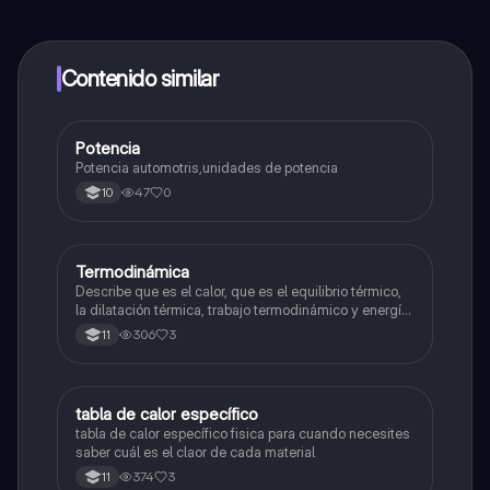
contenido de la app, puedes chatear con otros
alumnos y recibir ayuda inmeditamente. Puedes ganar
dinero utilizando la aplicación, que te permitirá acceder
a determinadas funciones.
Contenido similar
Potencia
Física
Potencia automotris,unidades de potencia
47
0
10
Termodinámica
Física
Describe que es el calor, que es el equilibrio térmico,
la dilatación térmica, trabajo termodinámico y energía
interna
306
3
11
tabla de calor específico
Física
tabla de calor específico fisica para cuando necesites
saber cuál es el claor de cada material
374
3
11