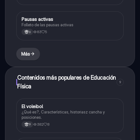
Pausas activas
Educación Física
Folleto de las pausas activas
83
5
6
Más
Contenidos más populares de Educación
9
Física
El voleibol
Educación Física
¿Qué es?, Características, historiasz cancha y
posiciones.
382
8
9