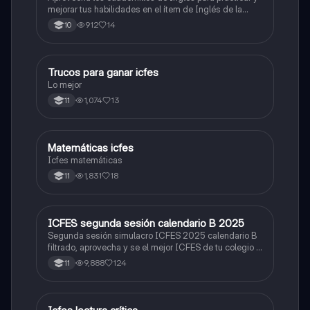
mejorar tus habilidades en el ítem de Inglés de la
Prueba Saber 11. 🫡
912
14
10
Trucos para ganar icfes
Química
Lo mejor
1,074
13
11
Matemáticas icfes
ICFES: Matemáticas
Icfes matemáticas
1,831
18
11
ICFES segunda sesión calendario B 2025
ICFES: Lectura Crítica
Segunda sesión simulacro ICFES 2025 calendario B
filtrado, aprovecha y se el mejor ICFES de tu colegio y
poder ingresar a universidad, y estudiar aquella
9,888
124
11
carrera con la que tanto sueñas.
Lengua Castellana