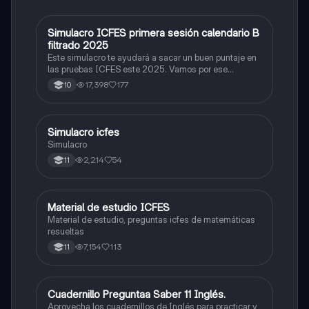
Simulacro ICFES primera sesión calendario B
ICFES: Matemáticas
filtrado 2025
Este simulacro te ayudará a sacar un buen puntaje en
las pruebas ICFES este 2025. Vamos por ese
500/500. Y poder ser admitido en la universidad que
17,398
177
10
quieras, estudiar la carrera que quieres y no la que te
toque. Vamos con toda para sacar un buen puntaje.
Simulacro icfes
ICFES: Lectura Crítica
Simulacro
2,214
54
11
Material de estudio ICFES
ICFES: Matemáticas
Material de estudio, preguntas icfes de matemáticas
resueltas
7,154
113
11
Cuadernillo Preguntaa Saber 11 Inglés.
ICFES: Inglés
Aprovecha los cuadernillos de Inglés para practicar y