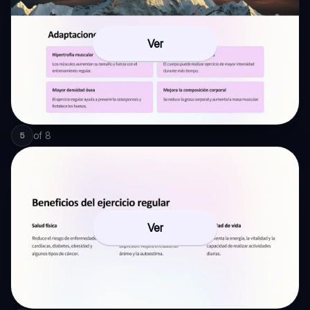
Ver
of
8
5
Ver