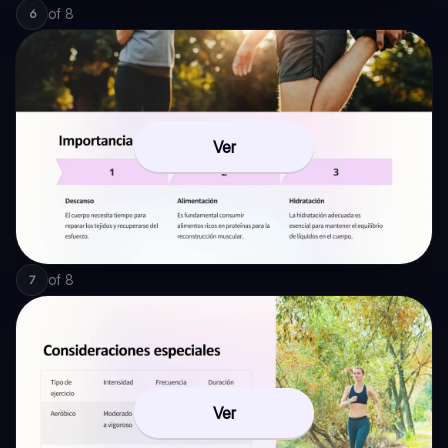
of
8
6
Ver
of
8
7
Ver