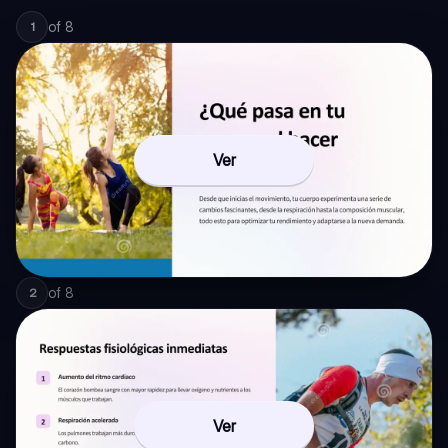
of
8
1
Ver
of
8
2
Ver