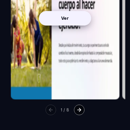
Ver
1
/
8