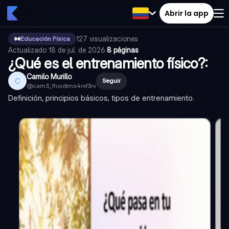
Abrir la app
127
visualizaciones
·
Educación Física
Actualizado
18 de jul. de 2026
·
8 páginas
¿Qué es el entrenamiento físico?:
Camilo Murillo
C
Seguir
@
cam3_1hsi6tms4rxf3rv
Definición, principios básicos, tipos de entrenamiento.