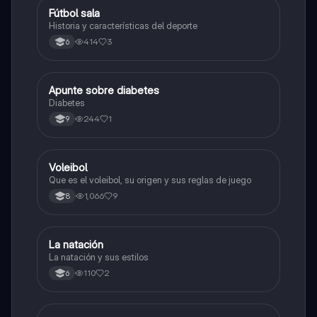
Fútbol sala
Sociales/Historia
Historia y características del deporte
414
3
6
Apunte sobre diabetes
Educación Física
Diabetes
244
1
9
Voleibol
Educación Física
Que es el voleibol, su origen y sus reglas de juego
1,066
9
8
La natación
Educación Física
La natación y sus estilos
110
2
6