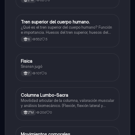
Tren superior del cuerpo humano.
Educación Física
¿Qué es el tren superior del cuerpo humano? Función
e importancia. Huesos del tren superior, huesos del
antebrazo, huesos de la muñeca, huesos de los
552
3
8
dedos de la mano, músculos del tren superior,
ejercicios para fuerza.
Fisica
Educación Física
Snsnsn jugó
101
6
7
Columna Lumbo-Sacra
Educación Física
Movilidad articular de la columna, valoración muscular
y análisis biomecánico. (Flexión, flexión lateral y
extensión)
206
0
2°M
Movimientos corporales
Educación Física