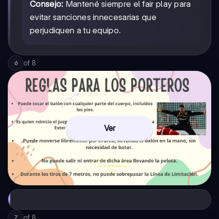
Consejo:
Mantené siempre el fair play para
evitar sanciones innecesarias que
perjudiquen a tu equipo.
of
8
6
Ver
of
8
7