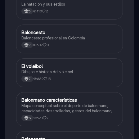
La natación y sus estilos
110
2
6
Baloncesto
Educación Física
Baloncesto profesional en Colombia
502
0
9
El voleibol
Educación Física
Dibujos e historia del voleibol
662
15
7
Balonmano características
Educación Física
Mapa conceptual sobre el deporte de balonmano,
capacidades desarrolladas, gestos del balonmano, el
juego, reglas etc...
931
7
8
Educación Física