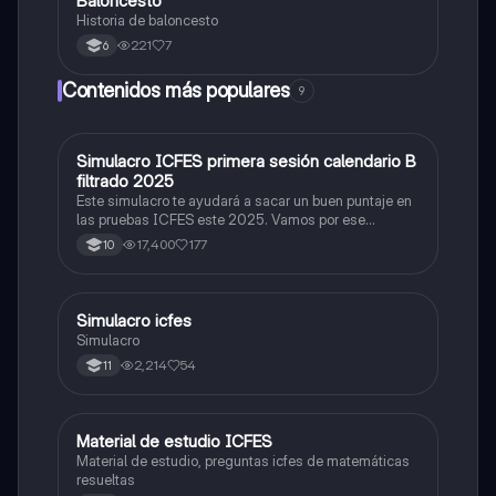
Baloncesto
Historia de baloncesto
221
7
6
Contenidos más populares
9
Simulacro ICFES primera sesión calendario B
ICFES: Matemáticas
filtrado 2025
Este simulacro te ayudará a sacar un buen puntaje en
las pruebas ICFES este 2025. Vamos por ese
500/500. Y poder ser admitido en la universidad que
17,400
177
10
quieras, estudiar la carrera que quieres y no la que te
toque. Vamos con toda para sacar un buen puntaje.
Simulacro icfes
ICFES: Lectura Crítica
Simulacro
2,214
54
11
Material de estudio ICFES
ICFES: Matemáticas
Material de estudio, preguntas icfes de matemáticas
resueltas