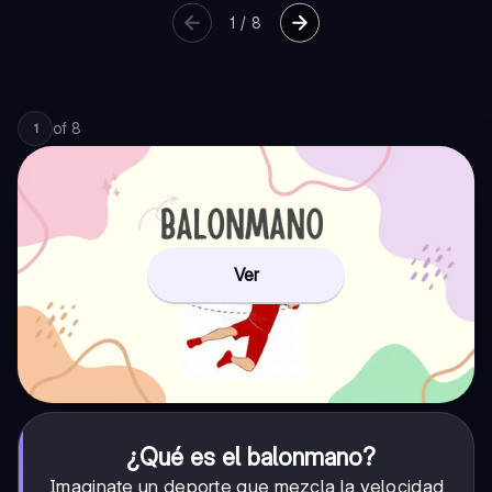
1
/
8
of
8
1
Ver
¿Qué es el balonmano?
Imaginate un deporte que mezcla la velocidad