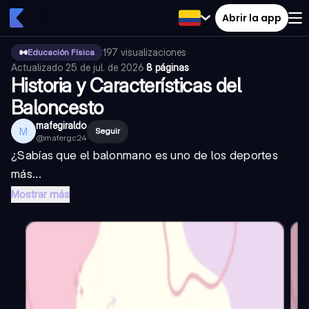
Abrir la app
197
visualizaciones
·
Educación Física
Actualizado
25 de jul. de 2026
·
8 páginas
Historia y Características del
Baloncesto
mafegiraldo
M
Seguir
@
mafergc24
¿Sabías que el balonmano es uno de los deportes
más...
Mostrar más