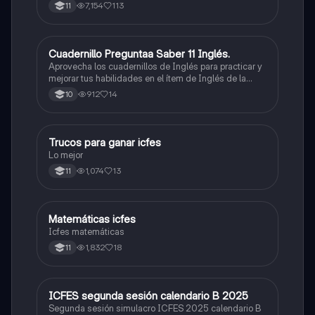
7,154
113
11
Cuadernillo Preguntaa Saber 11 Inglés.
ICFES: Inglés
Aprovecha los cuadernillos de Inglés para practicar y
mejorar tus habilidades en el ítem de Inglés de la
Prueba Saber 11. 🫡
912
14
10
Trucos para ganar icfes
Química
Lo mejor
1,074
13
11
Matemáticas icfes
ICFES: Matemáticas
Icfes matemáticas
1,832
18
11
ICFES segunda sesión calendario B 2025
ICFES: Lectura Crítica
Segunda sesión simulacro ICFES 2025 calendario B