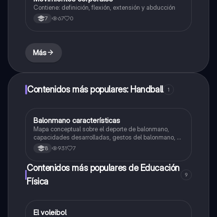
Contiene: definición, flexión, extensión y abducción
67
0
7
Más
Contenidos más populares: Handball
1
Balonmano características
Educación Física
Mapa conceptual sobre el deporte de balonmano,
capacidades desarrolladas, gestos del balonmano, el
juego, reglas etc...
931
7
8
Contenidos más populares de Educación
9
Física
El voleibol
Educación Física