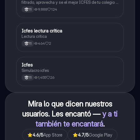
filtrado, aprovecha y se el mejor ICFES de tu colegio y
poder ingresar a universidad, y estudiar aquella
9,888
124
11
carrera con la que tanto sueñas.
Icfes lectura crítica
Lengua Castellana
Lectura crítica
464
2
11
Icfes
ICFES: Sociales y Ciudadanas
Simulacro icfes
1,455
26
11
Mira lo que dicen nuestros
usuarios. Les encantó —
y a ti
también te encantará
.
4.6
/5
App Store
4.7
/5
Google Play