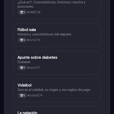
¿Qué es?, Características, historiasz cancha y
posiciones.
382
8
9
Fútbol sala
Sociales/Historia
Historia y características del deporte
414
3
6
Apunte sobre diabetes
Educación Física
Diabetes
244
1
9
Voleibol
Educación Física
Que es el voleibol, su origen y sus reglas de juego
1,066
9
8
La natación
Educación Física