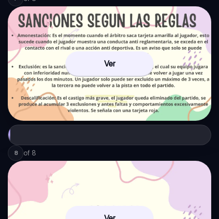
Ver
of
8
8
Ver