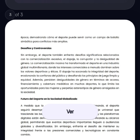
of
3
3
Ver