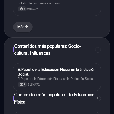
Folleto de las pausas activas
83
5
6
Más
Contenidos más populares: Socio-
1
cultural Influences
El Papel de la Educación Física en la Inclusión
Educación Física
Social.
El Papel de la Educación Física en la Inclusión Social.
216
2
9
Contenidos más populares de Educación
9
Física