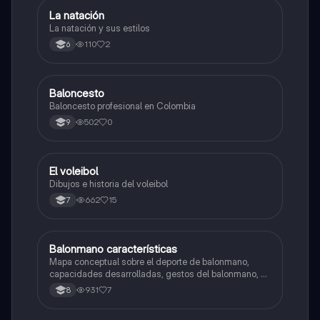
La natación
Educación Física
La natación y sus estilos
110
2
6
Baloncesto
Educación Física
Baloncesto profesional en Colombia
502
0
9
El voleibol
Educación Física
Dibujos e historia del voleibol
662
15
7
Balonmano características
Educación Física
Mapa conceptual sobre el deporte de balonmano,
capacidades desarrolladas, gestos del balonmano, el
juego, reglas etc...
931
7
8