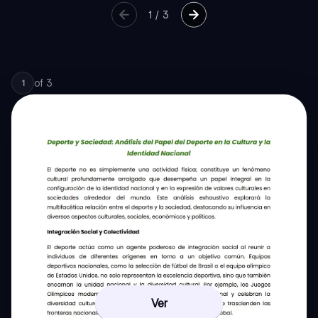
1
/
3
of
3
1
Ver