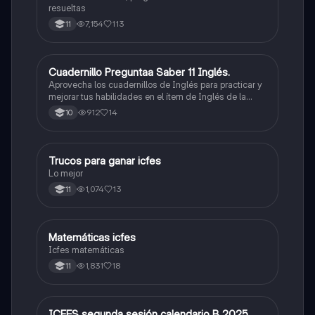
resueltas
7,154
113
11
Cuadernillo Preguntaa Saber 11 Inglés.
ICFES: Inglés
Aprovecha los cuadernillos de Inglés para practicar y
mejorar tus habilidades en el ítem de Inglés de la
Prueba Saber 11. 🫡
912
14
10
Trucos para ganar icfes
Química
Lo mejor
1,074
13
11
Matemáticas icfes
ICFES: Matemáticas
Icfes matemáticas
1,831
18
11
ICFES segunda sesión calendario B 2025
ICFES: Lectura Crítica