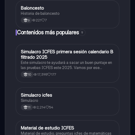
Baloncesto
Educación Física
Historia de baloncesto
221
7
6
Contenidos más populares
9
Simulacro ICFES primera sesión calendario B
ICFES: Matemáticas
filtrado 2025
Este simulacro te ayudará a sacar un buen puntaje en
las pruebas ICFES este 2025. Vamos por ese
500/500. Y poder ser admitido en la universidad que
17,398
177
10
quieras, estudiar la carrera que quieres y no la que te
toque. Vamos con toda para sacar un buen puntaje.
Simulacro icfes
ICFES: Lectura Crítica
Simulacro
2,214
54
11
Material de estudio ICFES
ICFES: Matemáticas
Material de estudio, preguntas icfes de matemáticas