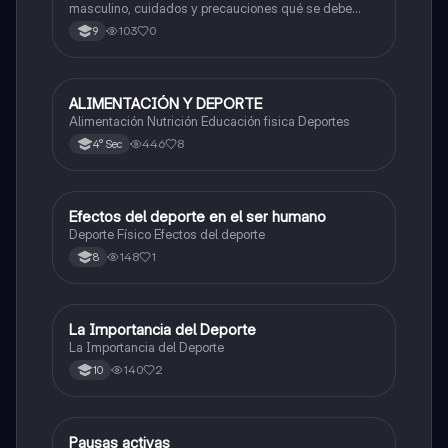
masculino, cuidados y precauciones qué se debe
tomar.
103
0
9
ALIMENTACIÓN Y DEPORTE
Educación Física
Alimentación Nutrición Educación fisica Deportes
446
8
4° Sec
Efectos del deporte en el ser humano
Educación Física
Deporte Físico Efectos del deporte
148
1
8
La Importancia del Deporte
Educación Física
La Importancia del Deporte
140
2
10
Pausas activas
Educación Física