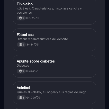
El voleibol
Educación Física
¿Qué es?, Características, historiasz cancha y
posiciones.
382
8
9
Fútbol sala
Sociales/Historia
Historia y características del deporte
414
3
6
Apunte sobre diabetes
Educación Física
Diabetes
244
1
9
Voleibol
Educación Física
Que es el voleibol, su origen y sus reglas de juego
1,066
9
8