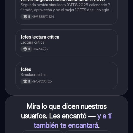
Segunda sesión simulacro ICFES 2025 calendario B
filtrado, aprovecha y se el mejor ICFES de tu colegio y
poder ingresar a universidad, y estudiar aquella
9,888
124
11
carrera con la que tanto sueñas.
Icfes lectura crítica
Lengua Castellana
Lectura crítica
464
2
11
Icfes
ICFES: Sociales y Ciudadanas
Simulacro icfes
1,455
26
11
Mira lo que dicen nuestros
usuarios. Les encantó —
y a ti
también te encantará
.