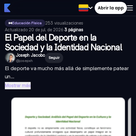
Abrir la app
253
visualizaciones
·
Educación Física
Actualizado
20 de jul. de 2026
·
3 páginas
El Papel del Deporte en la
Sociedad y la Identidad Nacional
Joseph Jacobo
Seguir
@
josepxh
El deporte va mucho más allá de simplemente patear
un...
Mostrar más