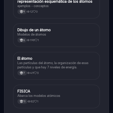
representación esquemática de los átomos
Biologia
ejemplos - conceptos
12
0
9
Dibujo de un átomo
Biologia
Modelos de átomos
198
1
6
El átomo
Biologia
Las partículas del átomo, la organización de esas
partículas y que hay 7 niveles de energía.
49
3
7
FISICA
Biologia
Abarca los modelos atómicos
82
1
11