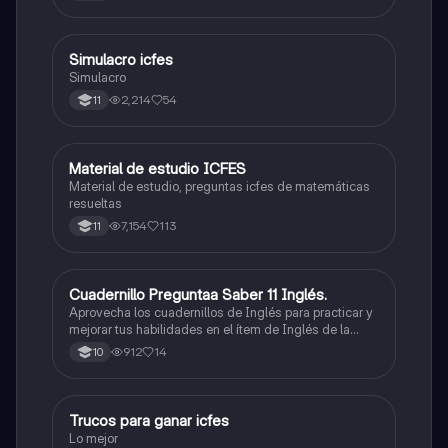
quieras, estudiar la carrera que quieres y no la que te
toque. Vamos con toda para sacar un buen puntaje.
Simulacro icfes
ICFES: Lectura Crítica
Simulacro
2,214
54
11
Material de estudio ICFES
ICFES: Matemáticas
Material de estudio, preguntas icfes de matemáticas
resueltas
7,154
113
11
Cuadernillo Preguntaa Saber 11 Inglés.
ICFES: Inglés
Aprovecha los cuadernillos de Inglés para practicar y
mejorar tus habilidades en el ítem de Inglés de la
Prueba Saber 11. 🫡
912
14
10
Trucos para ganar icfes
Química
Lo mejor