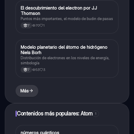
El descubrimiento del electron por J.J
Biologia
Thomson
Puntos más importantes, el modelo de budin de pasas
70
1
7
Modelo planetario del átomo de hidrógeno
Biologia
Niels Borh
Distribución de electrones en los niveles de energía,
simbología
53
3
7
Más
Contenidos más populares: Atom
1
números cuánticos
Biologia