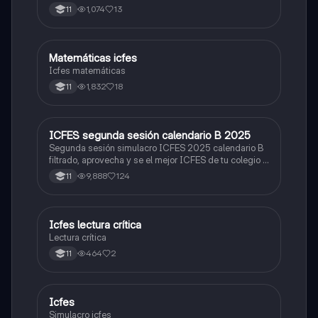
1,074
13
11
Matemáticas icfes
ICFES: Matemáticas
Icfes matemáticas
1,832
18
11
ICFES segunda sesión calendario B 2025
ICFES: Lectura Crítica
Segunda sesión simulacro ICFES 2025 calendario B
filtrado, aprovecha y se el mejor ICFES de tu colegio y
poder ingresar a universidad, y estudiar aquella
9,888
124
11
carrera con la que tanto sueñas.
Icfes lectura crítica
Lengua Castellana
Lectura crítica
464
2
11
Icfes
ICFES: Sociales y Ciudadanas
Simulacro icfes