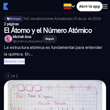
Abrir la app
142
visualizaciones
·
Actualizado
31 de jul. de 2026
·
Biologia
2 páginas
El Átomo y el Número Atómico
Michell Aros
Seguir
@
ichellros_5zrpsklauf
La estructura atómica es fundamental para entender
la química. En...
Mostrar más
of
2
1