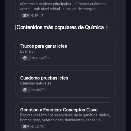
números cuánticos principales - números cuánticos
orbital - sub nivel orbital- subnivel de energía -
número cuántico magnético - número cuántico SPÍN -
191
1
9
principio de exclusión de pauli - ejemplos
Contenidos más populares de Química
9
Trucos para ganar icfes
Química
Lo mejor
1,074
13
11
Cuaderno pruebas icfes
Biologia
Ciencias naturales
185
2
11
G
Genotipo y Fenotipo: Conceptos Clave
Biologia
Explora los términos esenciales de la genética: alelos,
homocigoto, heterocigoto, dominante y recesivo.
62
0
9