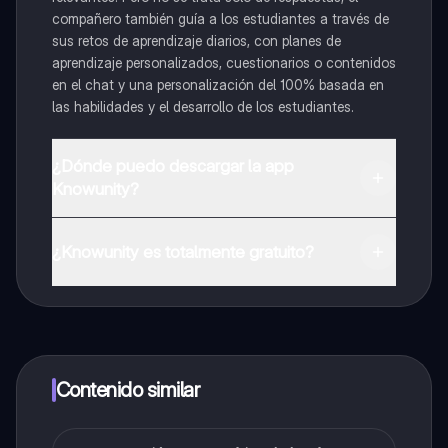
compañero también guía a los estudiantes a través de
sus retos de aprendizaje diarios, con planes de
aprendizaje personalizados, cuestionarios o contenidos
en el chat y una personalización del 100% basada en
las habilidades y el desarrollo de los estudiantes.
¿Dónde puedo descargar la app
Knowunity?
Puedes descargar la app en Google Play Store y Apple
App Store.
¿Knowunity es totalmente gratuito?
¡Sí lo es! Tienes acceso totalmente gratuito a todo el
contenido de la app, puedes chatear con otros
alumnos y recibir ayuda inmeditamente. Puedes ganar
dinero utilizando la aplicación, que te permitirá acceder
a determinadas funciones.
Contenido similar