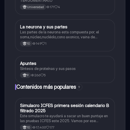
TERGUMENTARIO
171
4
Universidad
La neurona y sus partes
Biologia
Las partes de la neurona esta compuesta por; el
soma,núcleo,nucléolo,cono axonico, vaina de
mielina,celula schwan,núcleo de schwann,nódulo de
149
1
10
Ranvier,terminal axonico Arborizacion terminal, botón
sinaptico,dentristas y sustancia de Nissi.
Apuntes
Biologia
Síntesis de proteínas y sus pasos
266
5
9
Contenidos más populares
9
Simulacro ICFES primera sesión calendario B
ICFES: Matemáticas
filtrado 2025
Este simulacro te ayudará a sacar un buen puntaje en
las pruebas ICFES este 2025. Vamos por ese
500/500. Y poder ser admitido en la universidad que
17,400
177
10