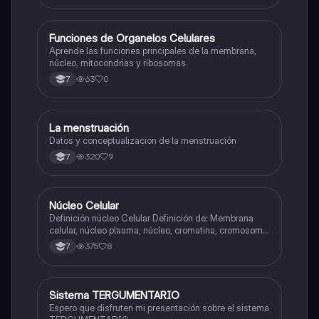
F
Funciones de Organelos Celulares
Biologia
Aprende las funciones principales de la membrana,
núcleo, mitocondrias y ribosomas.
63
0
7
La menstruación
Biologia
Datos y conceptualizacion de la menstruación
320
9
7
Núcleo Celular
Biologia
Definición núcleo Celular Definición de: Membrana
celular, núcleo plasma, núcleo, cromatina, cromosoma
Interfase Fases de la interfase
375
8
7
Sistema TERGUMENTARIO
Biologia
Espero que disfruten mi presentación sobre el sistema