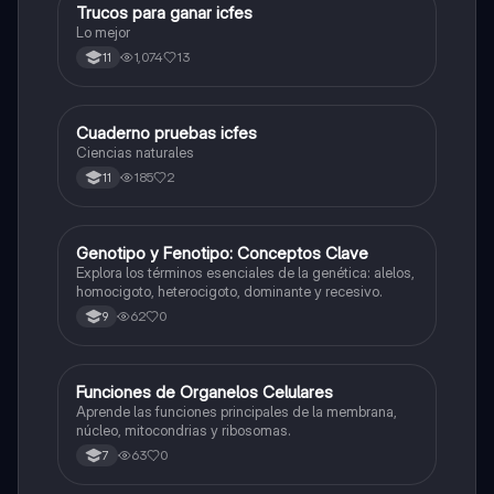
Trucos para ganar icfes
Química
Lo mejor
1,074
13
11
Cuaderno pruebas icfes
Biologia
Ciencias naturales
185
2
11
G
Genotipo y Fenotipo: Conceptos Clave
Biologia
Explora los términos esenciales de la genética: alelos,
homocigoto, heterocigoto, dominante y recesivo.
62
0
9
F
Funciones de Organelos Celulares
Biologia
Aprende las funciones principales de la membrana,
núcleo, mitocondrias y ribosomas.
63
0
7