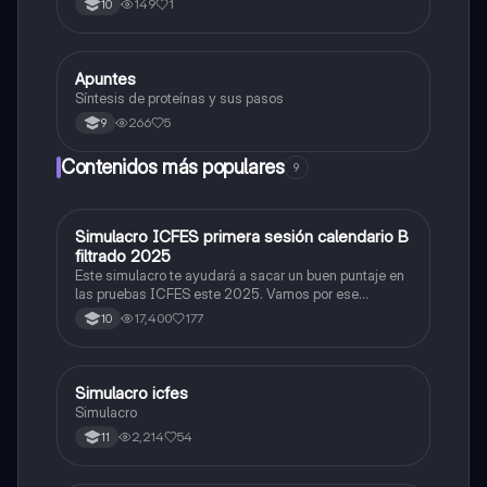
149
1
10
Ranvier,terminal axonico Arborizacion terminal, botón
sinaptico,dentristas y sustancia de Nissi.
Apuntes
Biologia
Síntesis de proteínas y sus pasos
266
5
9
Contenidos más populares
9
Simulacro ICFES primera sesión calendario B
ICFES: Matemáticas
filtrado 2025
Este simulacro te ayudará a sacar un buen puntaje en
las pruebas ICFES este 2025. Vamos por ese
500/500. Y poder ser admitido en la universidad que
17,400
177
10
quieras, estudiar la carrera que quieres y no la que te
toque. Vamos con toda para sacar un buen puntaje.
Simulacro icfes
ICFES: Lectura Crítica
Simulacro
2,214
54
11