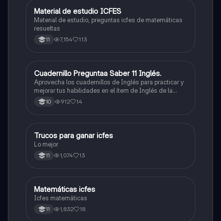
Material de estudio ICFES
ICFES: Matemáticas
Material de estudio, preguntas icfes de matemáticas
resueltas
7,154
113
11
Cuadernillo Preguntaa Saber 11 Inglés.
ICFES: Inglés
Aprovecha los cuadernillos de Inglés para practicar y
mejorar tus habilidades en el ítem de Inglés de la
Prueba Saber 11. 🫡
912
14
10
Trucos para ganar icfes
Química
Lo mejor
1,074
13
11
Matemáticas icfes
ICFES: Matemáticas
Icfes matemáticas
1,832
18
11