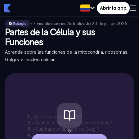
Abrir la app
77
visualizaciones
·
Actualizado
20 de jul. de 2026
Biologia
Partes de la Célula y sus
Funciones
Aprende sobre las funciones de la mitocondria, ribosomas,
Golgi y el núcleo celular.
1
.
¿Qué es la mitocondria?
2
.
¿Cuál es la función de los ribosomas?
3
.
¿Qué hace el aparato de Golgi?
5
4
.
¿Qué es el núcleo celular?