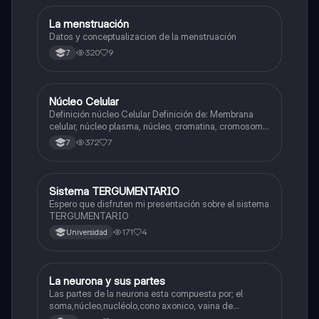
La menstruación
Biologia
Datos y conceptualizacion de la menstruación
320
9
7
Núcleo Celular
Biologia
Definición núcleo Celular Definición de: Membrana
celular, núcleo plasma, núcleo, cromatina, cromosoma
Interfase Fases de la interfase
372
7
7
Sistema TERGUMENTARIO
Biologia
Espero que disfruten mi presentación sobre el sistema
TERGUMENTARIO
171
4
Universidad
La neurona y sus partes
Biologia
Las partes de la neurona esta compuesta por; el
soma,núcleo,nucléolo,cono axonico, vaina de
mielina,celula schwan,núcleo de schwann,nódulo de