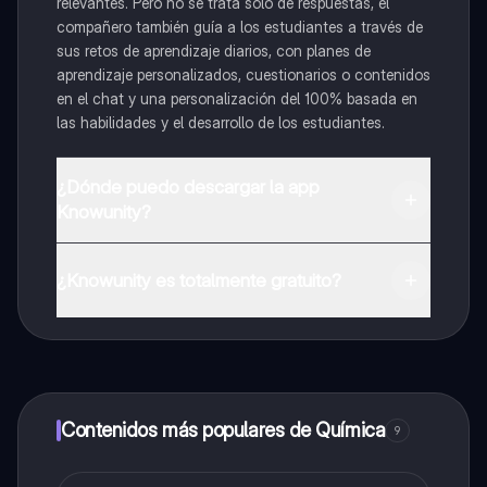
relevantes. Pero no se trata solo de respuestas, el
compañero también guía a los estudiantes a través de
sus retos de aprendizaje diarios, con planes de
aprendizaje personalizados, cuestionarios o contenidos
en el chat y una personalización del 100% basada en
las habilidades y el desarrollo de los estudiantes.
¿Dónde puedo descargar la app
Knowunity?
Puedes descargar la app en Google Play Store y Apple
App Store.
¿Knowunity es totalmente gratuito?
¡Sí lo es! Tienes acceso totalmente gratuito a todo el
contenido de la app, puedes chatear con otros
alumnos y recibir ayuda inmeditamente. Puedes ganar
dinero utilizando la aplicación, que te permitirá acceder
a determinadas funciones.
Contenidos más populares de Química
9