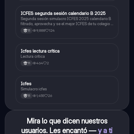
ICFES segunda sesión calendario B 2025
ICFES: Lectura Crítica
Segunda sesión simulacro ICFES 2025 calendario B
filtrado, aprovecha y se el mejor ICFES de tu colegio y
poder ingresar a universidad, y estudiar aquella
9,888
124
11
carrera con la que tanto sueñas.
Icfes lectura crítica
Lengua Castellana
Lectura crítica
464
2
11
Icfes
ICFES: Sociales y Ciudadanas
Simulacro icfes
1,455
26
11
Mira lo que dicen nuestros
usuarios. Les encantó —
y a ti