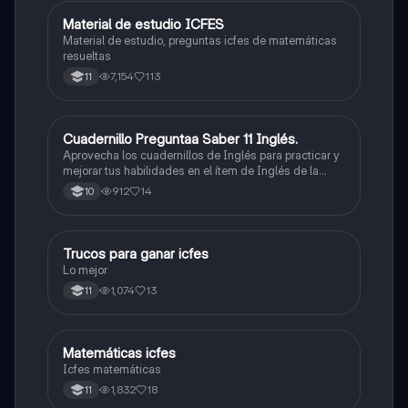
Material de estudio ICFES
ICFES: Matemáticas
Material de estudio, preguntas icfes de matemáticas
resueltas
7,154
113
11
Cuadernillo Preguntaa Saber 11 Inglés.
ICFES: Inglés
Aprovecha los cuadernillos de Inglés para practicar y
mejorar tus habilidades en el ítem de Inglés de la
Prueba Saber 11. 🫡
912
14
10
Trucos para ganar icfes
Química
Lo mejor
1,074
13
11
Matemáticas icfes
ICFES: Matemáticas
Icfes matemáticas
1,832
18
11