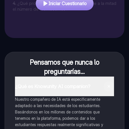
generaciones?
4
.
¿Qué proceso de división celular reduce a la mitad
Iniciar Cuestionario
el número de cromosomas?
Pensamos que nunca lo
preguntarías...
¿Qué es Knowunity AI companion?
Nuestro compañero de IA está específicamente
adaptado a las necesidades de los estudiantes.
Basándonos en los millones de contenidos que
tenemos en la plataforma, podemos dar a los
estudiantes respuestas realmente significativas y