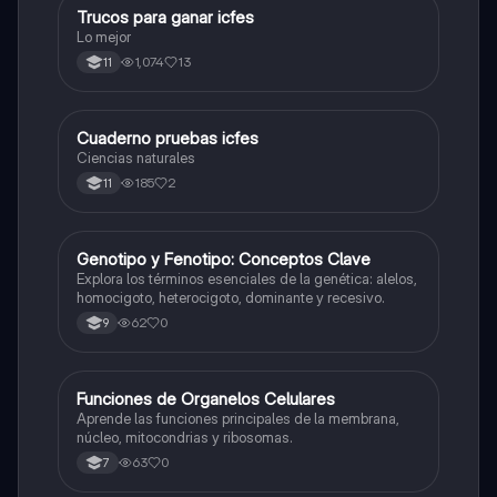
Trucos para ganar icfes
Química
Lo mejor
1,074
13
11
Cuaderno pruebas icfes
Biologia
Ciencias naturales
185
2
11
G
Genotipo y Fenotipo: Conceptos Clave
Biologia
Explora los términos esenciales de la genética: alelos,
homocigoto, heterocigoto, dominante y recesivo.
62
0
9
F
Funciones de Organelos Celulares
Biologia
Aprende las funciones principales de la membrana,
núcleo, mitocondrias y ribosomas.
63
0
7