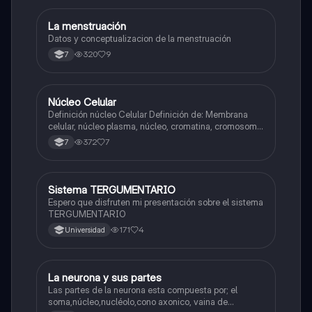
La menstruación
Biologia
Datos y conceptualizacion de la menstruación
320
9
7
Núcleo Celular
Biologia
Definición núcleo Celular Definición de: Membrana
celular, núcleo plasma, núcleo, cromatina, cromosoma
Interfase Fases de la interfase
372
7
7
Sistema TERGUMENTARIO
Biologia
Espero que disfruten mi presentación sobre el sistema
TERGUMENTARIO
171
4
Universidad
La neurona y sus partes
Biologia
Las partes de la neurona esta compuesta por; el
soma,núcleo,nucléolo,cono axonico, vaina de