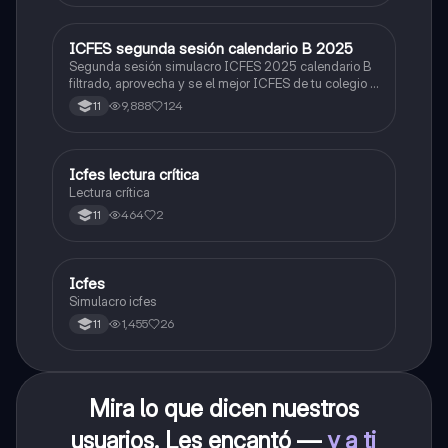
ICFES segunda sesión calendario B 2025
ICFES: Lectura Crítica
Segunda sesión simulacro ICFES 2025 calendario B
filtrado, aprovecha y se el mejor ICFES de tu colegio y
poder ingresar a universidad, y estudiar aquella
9,888
124
11
carrera con la que tanto sueñas.
Icfes lectura crítica
Lengua Castellana
Lectura crítica
464
2
11
Icfes
ICFES: Sociales y Ciudadanas
Simulacro icfes
1,455
26
11
Mira lo que dicen nuestros
usuarios. Les encantó —
y a ti