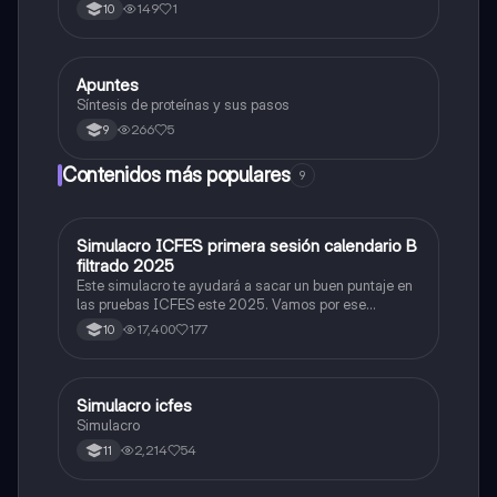
mielina,celula schwan,núcleo de schwann,nódulo de
149
1
10
Ranvier,terminal axonico Arborizacion terminal, botón
sinaptico,dentristas y sustancia de Nissi.
Apuntes
Biologia
Síntesis de proteínas y sus pasos
266
5
9
Contenidos más populares
9
Simulacro ICFES primera sesión calendario B
ICFES: Matemáticas
filtrado 2025
Este simulacro te ayudará a sacar un buen puntaje en
las pruebas ICFES este 2025. Vamos por ese
500/500. Y poder ser admitido en la universidad que
17,400
177
10
quieras, estudiar la carrera que quieres y no la que te
toque. Vamos con toda para sacar un buen puntaje.
Simulacro icfes
ICFES: Lectura Crítica
Simulacro
2,214
54
11