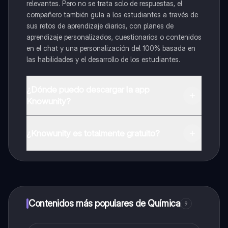
relevantes. Pero no se trata solo de respuestas, el
compañero también guía a los estudiantes a través de
sus retos de aprendizaje diarios, con planes de
aprendizaje personalizados, cuestionarios o contenidos
en el chat y una personalización del 100% basada en
las habilidades y el desarrollo de los estudiantes.
¿Dónde puedo descargar la app
Knowunity?
Puedes descargar la app en Google Play Store y Apple
App Store.
¿Knowunity es totalmente gratuito?
¡Sí lo es! Tienes acceso totalmente gratuito a todo el
contenido de la app, puedes chatear con otros
alumnos y recibir ayuda inmeditamente. Puedes ganar
dinero utilizando la aplicación, que te permitirá acceder
a determinadas funciones.
Contenidos más populares de Química
9