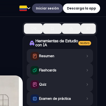
Iniciar sesión
Descarga la app
0
Herramientas de Estudio
NUEVO
con IA
Resumen
Flashcards
Quiz
Examen de práctica