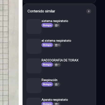
Contenido similar
6
sistema respiratorio
Biologia
9
el sistema respiratorio
Biologia
10
RADIOGRAFIA DE TORAX
Biologia
11
Respiración
Biologia
7
Aparato respiratorio
Biologia
9