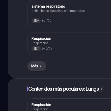
sistema respiratorio
Biologia
definiciones, función y enfermedades
61
0
9
Respiración
Biologia
Respiración
42
1
7
Más
Contenidos más populares: Lungs
1
Respiración
Biologia
Respiración