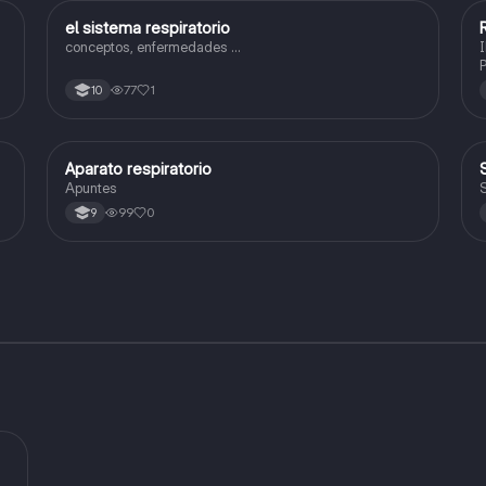
el sistema respiratorio
Biologia
conceptos, enfermedades ...
77
1
10
Aparato respiratorio
Biologia
Apuntes
S
99
0
9