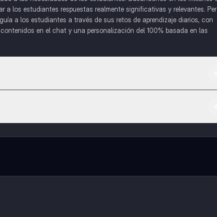
a los estudiantes respuestas realmente significativas y relevantes. Pe
uía a los estudiantes a través de sus retos de aprendizaje diarios, con
o contenidos en el chat y una personalización del 100% basada en las
 App Store.
l contenido de la app, puedes chatear con otros alumnos y recibir ayuda
cación, que te permitirá acceder a determinadas funciones.