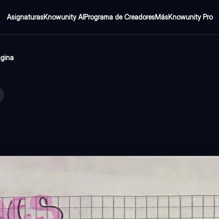
Asignaturas
Knowunity AI
Programa de Creadores
Más
Knowunity Pro
ágina