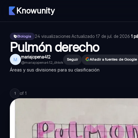
Knowunity
24
visualizaciones
·
Actualizado
17 de jul. de 2026
·
1 p
Biologia
Pulmón derecho
mariajopena412
M
Seguir
Añadir a fuentes de Google
@
mariajopena412_6hkrk
Áreas y sus divisiones para su clasificación
of
1
1