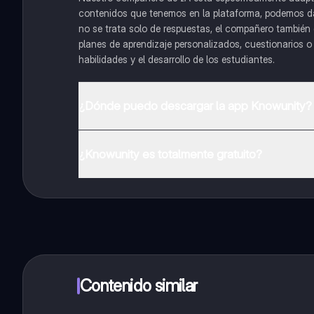
contenidos que tenemos en la plataforma, podemos dar 
no se trata solo de respuestas, el compañero también g
planes de aprendizaje personalizados, cuestionarios 
habilidades y el desarrollo de los estudiantes.
¿Dónde puedo descargar la app Knowunity?
Puedes descargar la app en Google Play Store y Apple
¿Knowunity es totalmente gratuito?
¡Sí lo es! Tienes acceso totalmente gratuito a todo e
inmeditamente. Puedes ganar dinero utilizando la apli
Contenido similar