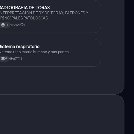
RADIOGRAFIA DE TORAX
Biologia
INTERPRETACIÓN DE RX DE TORAX, PATRONES Y
PRINCIPALES PATOLOGIAS
209
1
11
S
Sistema respiratorio
Biologia
istema respiratorio humano y sus partes
67
1
9