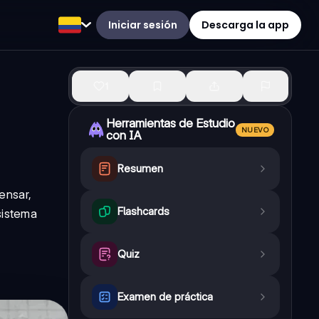
Iniciar sesión
Descarga la app
1
Herramientas de Estudio
NUEVO
con IA
Resumen
ensar,
Flashcards
sistema
Quiz
Examen de práctica