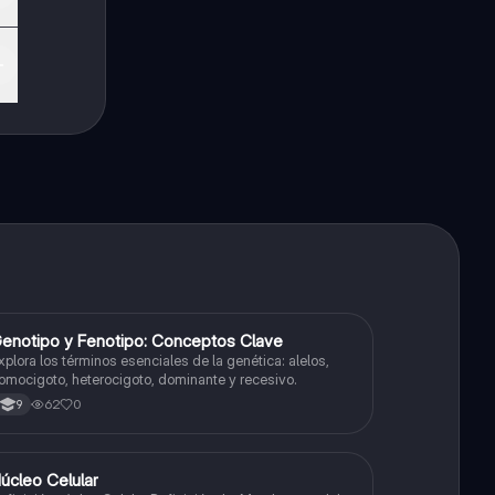
G
enotipo y Fenotipo: Conceptos Clave
Biologia
xplora los términos esenciales de la genética: alelos,
omocigoto, heterocigoto, dominante y recesivo.
62
0
9
úcleo Celular
Biologia