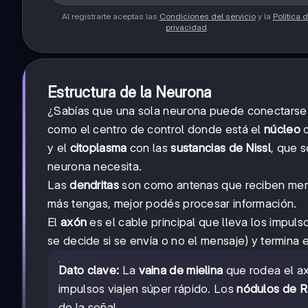
Al registrarte aceptas las
Condiciones del servicio
y la
Política 
privacidad
.
Estructura de la Neurona
¿Sabías que una sola neurona puede conectarse
como el centro de control donde está el
núcleo
c
y el
citoplasma
con las
sustancias de Nissl
, que 
neurona necesita.
Las
dendritas
son como antenas que reciben mens
más tengas, mejor podés procesar información.
El
axón
es el cable principal que lleva los impuls
se decide si se envía o no el mensaje) y termina 
Dato clave:
La
vaina de mielina
que rodea el ax
impulsos viajen súper rápido. Los
nódulos de R
de la señal.