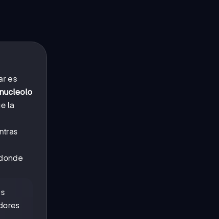
ar es
nucleolo
e la
ntras
donde
os
adores