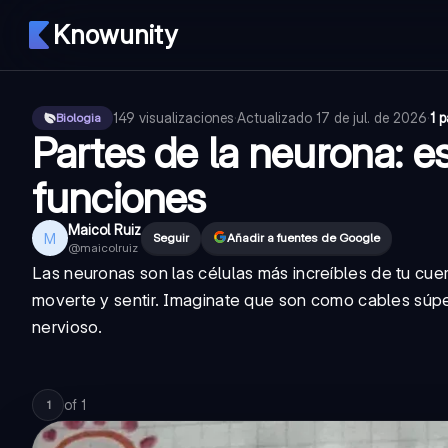
Knowunity
149
visualizaciones
·
Actualizado
17 de jul. de 2026
·
1 
Biologia
Partes de la neurona: e
funciones
Maicol Ruiz
M
Seguir
Añadir a fuentes de Google
@
maicolruiz
Las
neuronas
son las células más increíbles de tu cue
moverte y sentir. Imaginate que son como cables súper
nervioso.
of
1
1