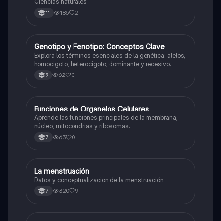
Ciencias naturales
185
2
11
G
Genotipo y Fenotipo: Conceptos Clave
Biologia
Explora los términos esenciales de la genética: alelos,
homocigoto, heterocigoto, dominante y recesivo.
62
0
9
F
Funciones de Organelos Celulares
Biologia
Aprende las funciones principales de la membrana,
núcleo, mitocondrias y ribosomas.
63
0
7
La menstruación
Biologia
Datos y conceptualizacion de la menstruación
320
9
7