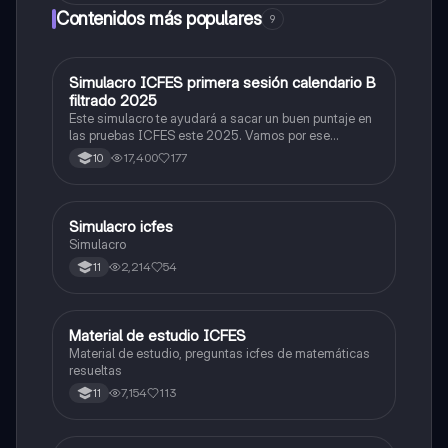
Contenidos más populares
9
Simulacro ICFES primera sesión calendario B
ICFES: Matemáticas
filtrado 2025
Este simulacro te ayudará a sacar un buen puntaje en
las pruebas ICFES este 2025. Vamos por ese
500/500. Y poder ser admitido en la universidad que
17,400
177
10
quieras, estudiar la carrera que quieres y no la que te
toque. Vamos con toda para sacar un buen puntaje.
Simulacro icfes
ICFES: Lectura Crítica
Simulacro
2,214
54
11
Material de estudio ICFES
ICFES: Matemáticas
Material de estudio, preguntas icfes de matemáticas
resueltas
7,154
113
11