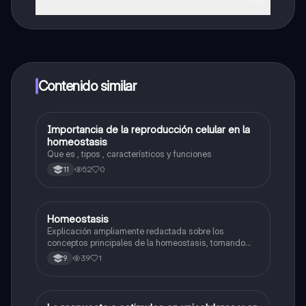
¡Sí lo es! Tienes acceso totalmente gratuito a todo el
contenido de la app, puedes chatear con otros
alumnos y recibir ayuda inmeditamente. Puedes ganar
dinero utilizando la aplicación, que te permitirá acceder
a determinadas funciones.
Contenido similar
Importancia de la reproducción celular en la
Biologia
homeostasis
Que es , tipos , característicos y funciones
52
0
11
Homeostasis
Biologia
Explicación ampliamente redactada sobre los
conceptos principales de la homeostasis, tomando
temas como; "Qué es, en qué consiste, cómo ocurre,
39
1
9
etc".