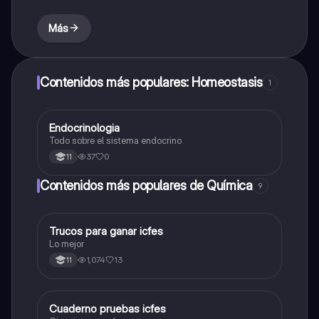
Más
Contenidos más populares: Homeostasis
1
Endocrinologia
Biologia
Todo sobre el sistema endocrino
37
0
11
Contenidos más populares de Química
9
Trucos para ganar icfes
Química
Lo mejor
1,074
13
11
Cuaderno pruebas icfes
Biologia