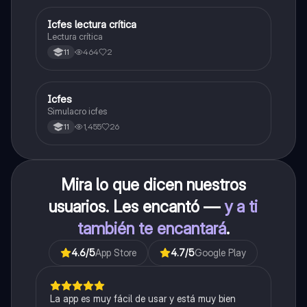
Icfes lectura crítica
Lengua Castellana
Lectura crítica
464
2
11
Icfes
ICFES: Sociales y Ciudadanas
Simulacro icfes
1,455
26
11
Mira lo que dicen nuestros
usuarios. Les encantó —
y a ti
también te encantará
.
4.6
/5
App Store
4.7
/5
Google Play
La app es muy fácil de usar y está muy bien