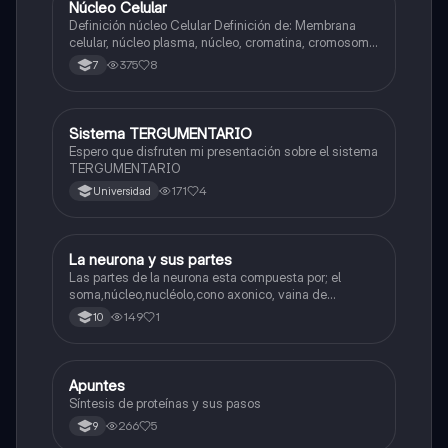
Núcleo Celular
Biologia
Definición núcleo Celular Definición de: Membrana
celular, núcleo plasma, núcleo, cromatina, cromosoma
Interfase Fases de la interfase
375
8
7
Sistema TERGUMENTARIO
Biologia
Espero que disfruten mi presentación sobre el sistema
TERGUMENTARIO
171
4
Universidad
La neurona y sus partes
Biologia
Las partes de la neurona esta compuesta por; el
soma,núcleo,nucléolo,cono axonico, vaina de
mielina,celula schwan,núcleo de schwann,nódulo de
149
1
10
Ranvier,terminal axonico Arborizacion terminal, botón
sinaptico,dentristas y sustancia de Nissi.
Apuntes
Biologia
Síntesis de proteínas y sus pasos
266
5
9