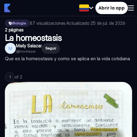
Abrir la app
87
visualizaciones
·
Actualizado
25 de jul. de 2026
·
Biologia
2 páginas
La homeostasis
Maily Salazar
M
Seguir
@
ms4lazar
Que es la homeostasis y como se aplica en la vida cotidiana
of
2
1