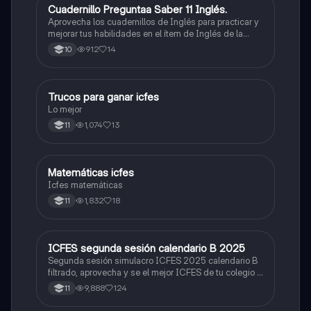
Cuadernillo Preguntaa Saber 11 Inglés.
ICFES: Inglés
Aprovecha los cuadernillos de Inglés para practicar y
mejorar tus habilidades en el ítem de Inglés de la
Prueba Saber 11. 🫡
912
14
10
Trucos para ganar icfes
Química
Lo mejor
1,074
13
11
Matemáticas icfes
ICFES: Matemáticas
Icfes matemáticas
1,832
18
11
ICFES segunda sesión calendario B 2025
ICFES: Lectura Crítica
Segunda sesión simulacro ICFES 2025 calendario B
filtrado, aprovecha y se el mejor ICFES de tu colegio y
poder ingresar a universidad, y estudiar aquella
9,888
124
11
carrera con la que tanto sueñas.