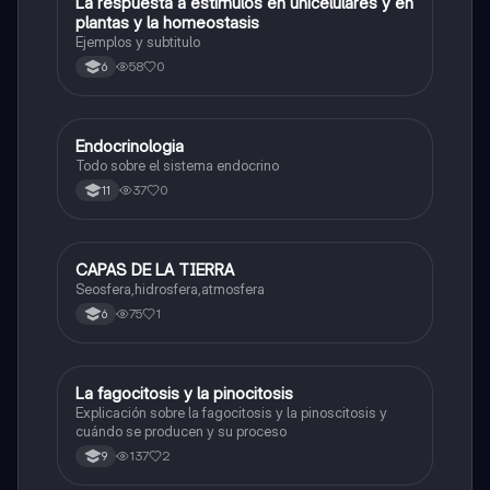
La respuesta a estimulos en unicelulares y en
Biologia
plantas y la homeostasis
Ejemplos y subtitulo
58
0
6
Endocrinologia
Biologia
Todo sobre el sistema endocrino
37
0
11
CAPAS DE LA TIERRA
Biologia
Seosfera,hidrosfera,atmosfera
75
1
6
La fagocitosis y la pinocitosis
Biologia
Explicación sobre la fagocitosis y la pinoscitosis y
cuándo se producen y su proceso
137
2
9