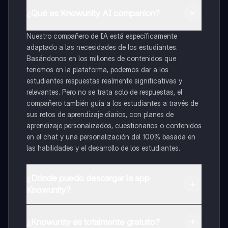
¿Qué es Knowunity AI companion?
Nuestro compañero de IA está específicamente
adaptado a las necesidades de los estudiantes.
Basándonos en los millones de contenidos que
tenemos en la plataforma, podemos dar a los
estudiantes respuestas realmente significativas y
relevantes. Pero no se trata solo de respuestas, el
compañero también guía a los estudiantes a través de
sus retos de aprendizaje diarios, con planes de
aprendizaje personalizados, cuestionarios o contenidos
en el chat y una personalización del 100% basada en
las habilidades y el desarrollo de los estudiantes.
¿Dónde puedo descargar la app
Knowunity?
Puedes descargar la app en Google Play Store y Apple
App Store.
¿Knowunity es totalmente gratuito?