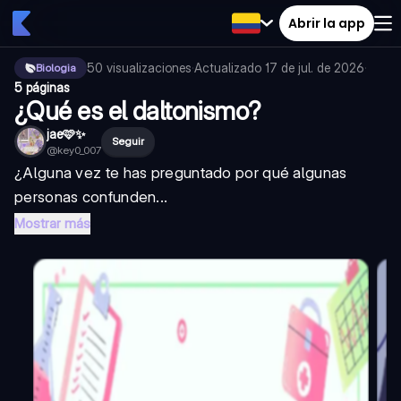
Abrir la app
50
visualizaciones
·
Actualizado
17 de jul. de 2026
·
Biologia
5 páginas
¿Qué es el daltonismo?
jae🩷✨
Seguir
@
key0_007
¿Alguna vez te has preguntado por qué algunas
personas confunden...
Mostrar más