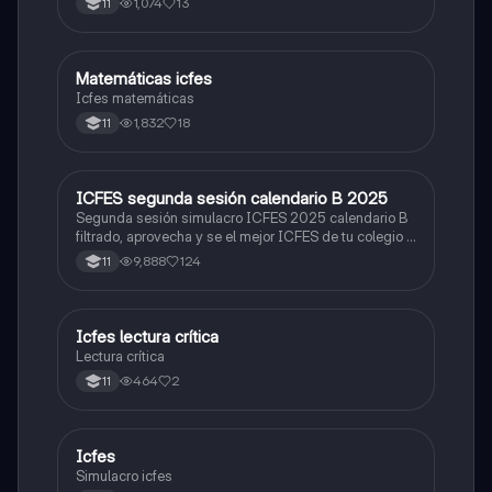
1,074
13
11
Matemáticas icfes
ICFES: Matemáticas
Icfes matemáticas
1,832
18
11
ICFES segunda sesión calendario B 2025
ICFES: Lectura Crítica
Segunda sesión simulacro ICFES 2025 calendario B
filtrado, aprovecha y se el mejor ICFES de tu colegio y
poder ingresar a universidad, y estudiar aquella
9,888
124
11
carrera con la que tanto sueñas.
Icfes lectura crítica
Lengua Castellana
Lectura crítica
464
2
11
Icfes
ICFES: Sociales y Ciudadanas
Simulacro icfes