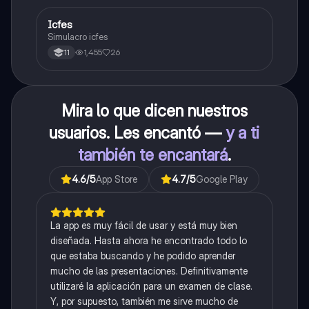
Icfes
ICFES: Sociales y Ciudadanas
Simulacro icfes
1,455
26
11
Mira lo que dicen nuestros
usuarios. Les encantó —
y a ti
también te encantará
.
4.6
/5
App Store
4.7
/5
Google Play
La app es muy fácil de usar y está muy bien
diseñada. Hasta ahora he encontrado todo lo
que estaba buscando y he podido aprender
mucho de las presentaciones. Definitivamente
utilizaré la aplicación para un examen de clase.
Y, por supuesto, también me sirve mucho de