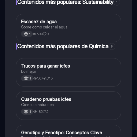
Contenidos más populares: Sustainability
1
Escasez de agua
Biologia
Sobre como cuidar el agua
300
0
7
Contenidos más populares de Química
9
Trucos para ganar icfes
Química
Lo mejor
1,074
13
11
Cuaderno pruebas icfes
Biologia
Ciencias naturales
185
2
11
G
Genotipo y Fenotipo: Conceptos Clave
Biologia