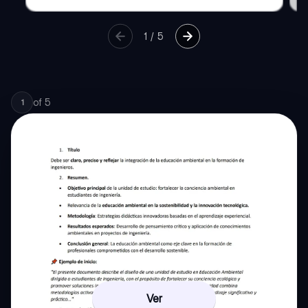
1
/
5
of
5
1
Ver