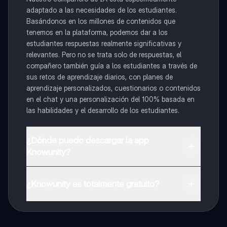
adaptado a las necesidades de los estudiantes.
Basándonos en los millones de contenidos que
tenemos en la plataforma, podemos dar a los
estudiantes respuestas realmente significativas y
relevantes. Pero no se trata solo de respuestas, el
compañero también guía a los estudiantes a través de
sus retos de aprendizaje diarios, con planes de
aprendizaje personalizados, cuestionarios o contenidos
en el chat y una personalización del 100% basada en
las habilidades y el desarrollo de los estudiantes.
¿Dónde puedo descargar la app
Knowunity?
Puedes descargar la app en Google Play Store y Apple
App Store.
¿Knowunity es totalmente gratuito?
¡Sí lo es! Tienes acceso totalmente gratuito a todo el
contenido de la app, puedes chatear con otros