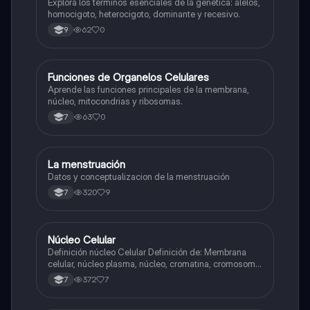
Explora los términos esenciales de la genética: alelos,
homocigoto, heterocigoto, dominante y recesivo.
62
0
9
F
Funciones de Organelos Celulares
Biologia
Aprende las funciones principales de la membrana,
núcleo, mitocondrias y ribosomas.
63
0
7
La menstruación
Biologia
Datos y conceptualizacion de la menstruación
320
9
7
Núcleo Celular
Biologia
Definición núcleo Celular Definición de: Membrana
celular, núcleo plasma, núcleo, cromatina, cromosoma
Interfase Fases de la interfase
372
7
7