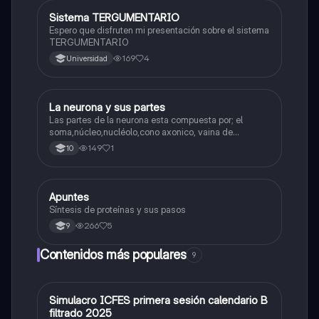
Sistema TERGUMENTARIO
Biologia
Espero que disfruten mi presentación sobre el sistema
TERGUMENTARIO
169
4
Universidad
La neurona y sus partes
Biologia
Las partes de la neurona esta compuesta por; el
soma,núcleo,nucléolo,cono axonico, vaina de
mielina,celula schwan,núcleo de schwann,nódulo de
149
1
10
Ranvier,terminal axonico Arborizacion terminal, botón
sinaptico,dentristas y sustancia de Nissi.
Apuntes
Biologia
Síntesis de proteínas y sus pasos
266
5
9
Contenidos más populares
9
Simulacro ICFES primera sesión calendario B
ICFES: Matemáticas
filtrado 2025