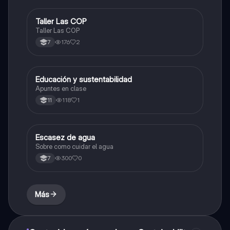
Taller Las COP
Química
Taller Las COP
176
2
7
Educación y sustentabilidad
Biologia
Apuntes en clase
118
1
11
Escasez de agua
Biologia
Sobre como cuidar el agua
300
0
7
Más