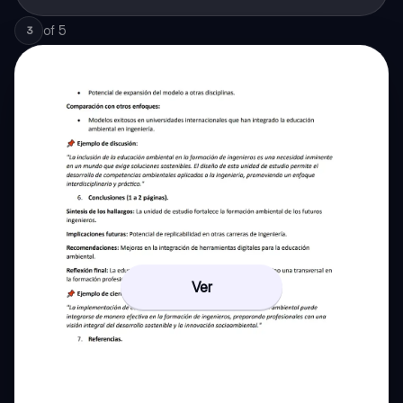
of
5
3
Ver