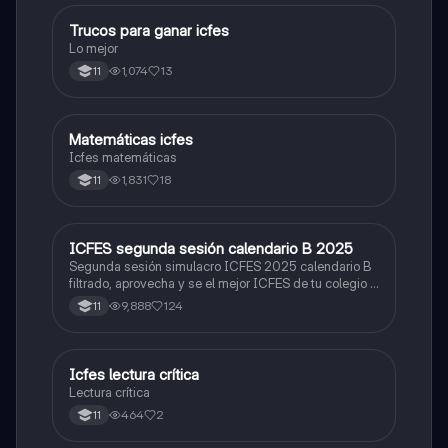
Trucos para ganar icfes
Química
Lo mejor
1,074
13
11
Matemáticas icfes
ICFES: Matemáticas
Icfes matemáticas
1,831
18
11
ICFES segunda sesión calendario B 2025
ICFES: Lectura Crítica
Segunda sesión simulacro ICFES 2025 calendario B
filtrado, aprovecha y se el mejor ICFES de tu colegio y
poder ingresar a universidad, y estudiar aquella
9,888
124
11
carrera con la que tanto sueñas.
Icfes lectura crítica
Lengua Castellana
Lectura crítica
464
2
11