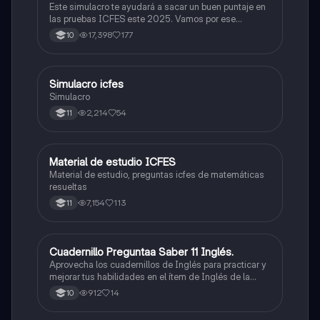
Este simulacro te ayudará a sacar un buen puntaje en
las pruebas ICFES este 2025. Vamos por ese
500/500. Y poder ser admitido en la universidad que
17,398
177
10
quieras, estudiar la carrera que quieres y no la que te
toque. Vamos con toda para sacar un buen puntaje.
Simulacro icfes
ICFES: Lectura Crítica
Simulacro
2,214
54
11
Material de estudio ICFES
ICFES: Matemáticas
Material de estudio, preguntas icfes de matemáticas
resueltas
7,154
113
11
Cuadernillo Preguntaa Saber 11 Inglés.
ICFES: Inglés
Aprovecha los cuadernillos de Inglés para practicar y
mejorar tus habilidades en el ítem de Inglés de la
Prueba Saber 11. 🫡
912
14
10