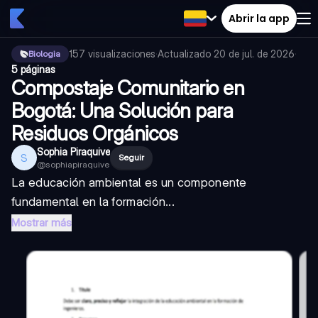
Abrir la app
157
visualizaciones
·
Actualizado
20 de jul. de 2026
·
Biologia
5 páginas
Compostaje Comunitario en
Bogotá: Una Solución para
Residuos Orgánicos
Sophia Piraquive
S
Seguir
@
sophiapiraquive
La educación ambiental es un componente
fundamental en la formación...
Mostrar más