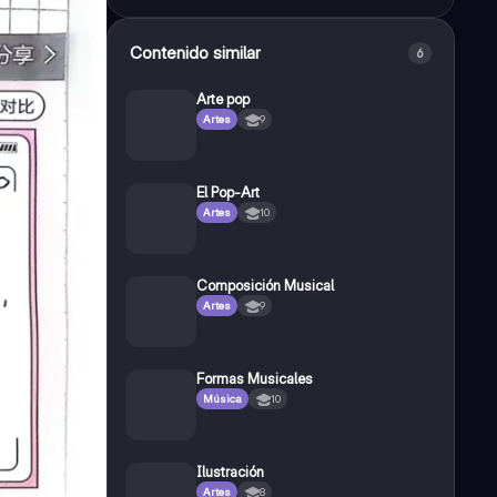
Contenido similar
6
Arte pop
Artes
9
El Pop-Art
Artes
10
Composición Musical
Artes
9
Formas Musicales
Música
10
Ilustración
Artes
8