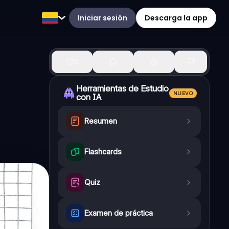
Iniciar sesión
Descarga la app
0
Herramientas de Estudio
NUEVO
con IA
Resumen
Flashcards
Quiz
Examen de práctica