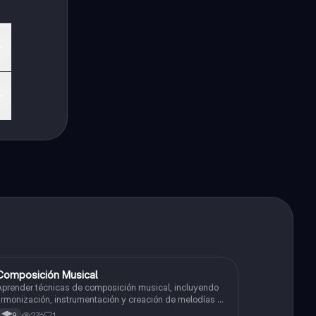
Composición Musical
Artes
prender técnicas de composición musical, incluyendo
rmonización, instrumentación y creación de melodías y
rreglos.
276
1
9