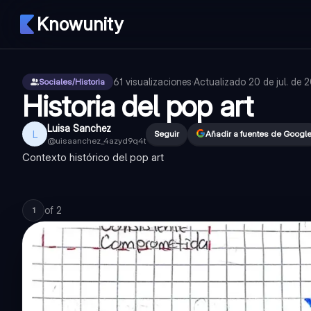
Knowunity
61
visualizaciones
·
Actualizado
20 de jul. de 
Sociales/Historia
Historia del pop art
Luisa Sanchez
L
Seguir
Añadir a fuentes de Googl
@
uisaanchez_4azyd9q4t
Contexto histórico del pop art
of
2
1