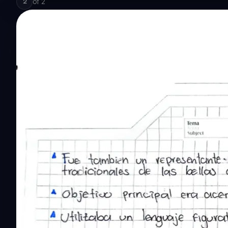
of
2
2