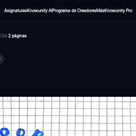
Asignaturas
Knowunity AI
Programa de Creadores
Más
Knowunity Pro
2026
·
2 páginas
e