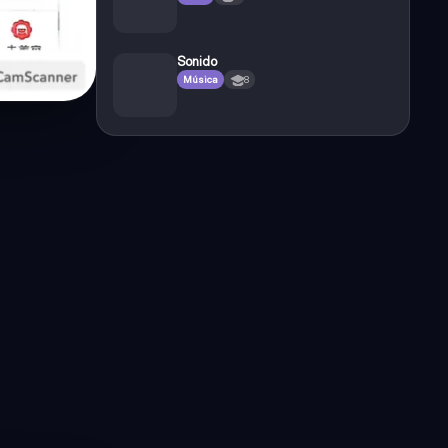
Sonido
Música
8