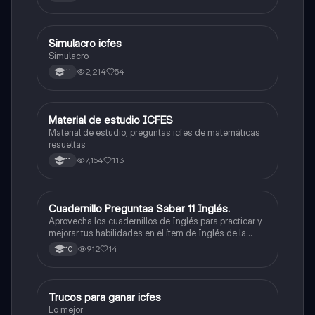
quieras, estudiar la carrera que quieres y no la que te
toque. Vamos con toda para sacar un buen puntaje.
Simulacro icfes
ICFES: Lectura Crítica
Simulacro
2,214
54
11
Material de estudio ICFES
ICFES: Matemáticas
Material de estudio, preguntas icfes de matemáticas
resueltas
7,154
113
11
Cuadernillo Preguntaa Saber 11 Inglés.
ICFES: Inglés
Aprovecha los cuadernillos de Inglés para practicar y
mejorar tus habilidades en el ítem de Inglés de la
Prueba Saber 11. 🫡
912
14
10
Trucos para ganar icfes
Química
Lo mejor