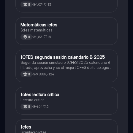
1,074
13
11
Matemáticas icfes
ICFES: Matemáticas
Icfes matemáticas
1,831
18
11
ICFES segunda sesión calendario B 2025
ICFES: Lectura Crítica
Segunda sesión simulacro ICFES 2025 calendario B
filtrado, aprovecha y se el mejor ICFES de tu colegio y
poder ingresar a universidad, y estudiar aquella
9,888
124
11
carrera con la que tanto sueñas.
Icfes lectura crítica
Lengua Castellana
Lectura crítica
464
2
11
Icfes
ICFES: Sociales y Ciudadanas
Simulacro icfes