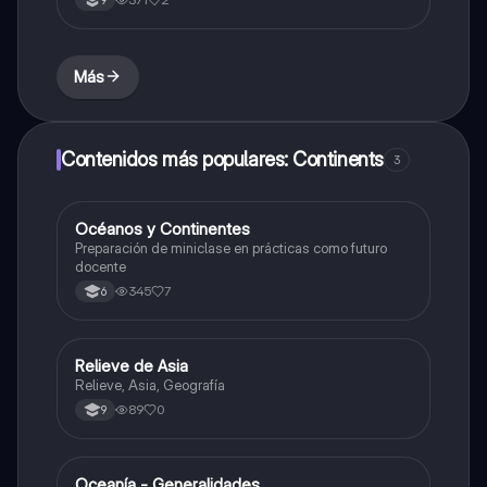
9
responsable.
Más
Contenidos más populares: Continents
3
Océanos y Continentes
Geografía
Preparación de miniclase en prácticas como futuro
docente
345
7
6
Relieve de Asia
Geografía
Relieve, Asia, Geografía
89
0
9
Oceanía - Generalidades
Geografía