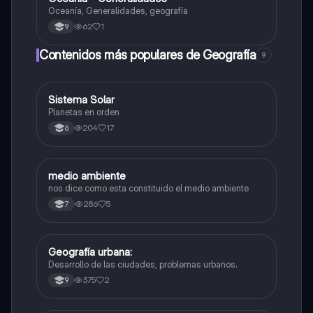
Oceanía, Generalidades, geografía
62
1
9
Contenidos más populares de Geografía
9
Sistema Solar
Geografía
Planetas en orden
204
17
6
medio ambiente
Geografía
nos dice como esta constituido el medio ambiente
286
5
7
Geografía urbana:
Filosofía
Desarrollo de las ciudades, problemas urbanos.
375
2
9