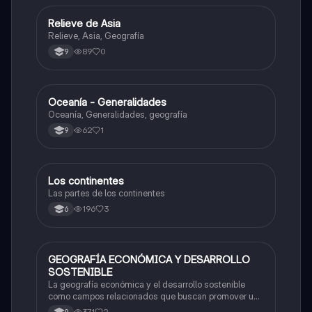
Relieve de Asia
Geografía
Relieve, Asia, Geografía
89
0
9
Oceanía - Generalidades
Geografía
Oceanía, Generalidades, geografía
62
1
9
Los continentes
Geografía
Las partes de los continentes
196
3
6
GEOGRAFÍA ECONÓMICA Y DESARROLLO
Geografía
SOSTENIBLE
La geografía económica y el desarrollo sostenible
como campos relacionados que buscan promover un
desarrollo equitativo, económico y ambientalmente
371
2