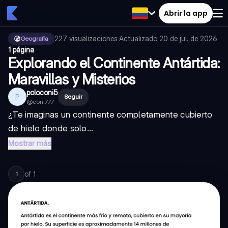
Abrir la app
227
visualizaciones
·
Actualizado
20 de jul. de 2026
·
Geografía
1 página
Explorando el Continente Antártida:
Maravillas y Misterios
poloconi5
P
Seguir
@
coni777
¿Te imaginas un continente completamente cubierto
de hielo donde solo...
Mostrar más
of
1
1