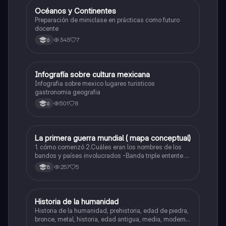
Océanos y Continentes
Geografía
Preparación de miniclase en prácticas como futuro
docente
345
7
6
Infografía sobre cultura mexicana
Geografía
Infografia sobre mexico lugares turisticos
gastronomia geografia
501
8
6
La primera guerra mundial ( mapa conceptual)
Sociales/Historia
1. cómo comenzó 2.Cuáles eran los nombres de los
bandos y países involucrados -Banda triple entente -
Banda potencia centrales 3.Dónde se liberó la guerra
257
5
8
4.Cuándo y Por qué terminó 5.Causas
6.consecuencias
Historia de la humanidad
Sociales/Historia
Historia de la humanidad, prehistoria, edad de piedra,
bronce, metal, historia, edad antigua, media, moderna