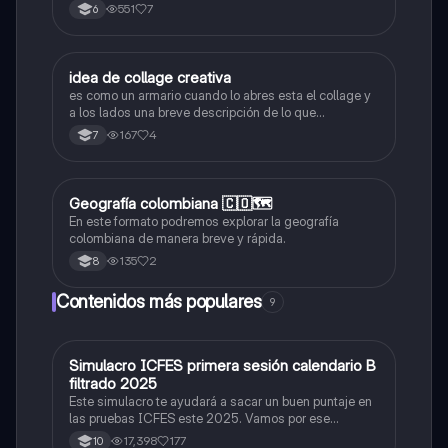
y contemporánea.
551
7
6
idea de collage creativa
Sociales/Historia
es como un armario cuando lo abres esta el collage y
a los lados una breve descripción de lo que
representa
167
4
7
Geografía colombiana 🇨🇴🗺️
Geografía
En este formato podremos explorar la geografía
colombiana de manera breve y rápida.
135
2
8
Contenidos más populares
9
Simulacro ICFES primera sesión calendario B
ICFES: Matemáticas
filtrado 2025
Este simulacro te ayudará a sacar un buen puntaje en
las pruebas ICFES este 2025. Vamos por ese
500/500. Y poder ser admitido en la universidad que
17,398
177
10