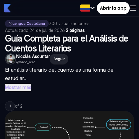
Abrir la app
700
visualizaciones
·
Lengua Castellana
Actualizado
24 de jul. de 2026
·
2 páginas
Guía Completa para el Análisis de
Cuentos Literarios
Nicolás Ascuntar
Seguir
@
nico_asc
El análisis literario del cuento es una forma de
estudiar...
Mostrar más
of
2
1