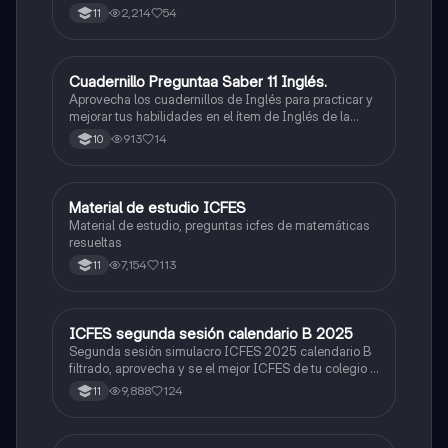
2,214
54
11
Cuadernillo Preguntaa Saber 11 Inglés.
ICFES: Inglés
Aprovecha los cuadernillos de Inglés para practicar y
mejorar tus habilidades en el ítem de Inglés de la
Prueba Saber 11. 🫡
913
14
10
Material de estudio ICFES
ICFES: Matemáticas
Material de estudio, preguntas icfes de matemáticas
resueltas
7,154
113
11
ICFES segunda sesión calendario B 2025
ICFES: Lectura Crítica
Segunda sesión simulacro ICFES 2025 calendario B
filtrado, aprovecha y se el mejor ICFES de tu colegio y
poder ingresar a universidad, y estudiar aquella
9,888
124
11
carrera con la que tanto sueñas.