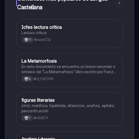
9
Castellana
Icfes lectura crítica
Lengua Castellana
Lectura crítica
464
2
11
La Metamorfosis
Lengua Castellana
En este documento se encuentra un breve resumen o
síntesis de "La Metamorfosis" libro escrito por Franz
Kafka en 1915.
2,112
23
8
F
figuras literarias
Lengua Castellana
símil, metáfora, hipérbole, alteracion, anafora, epíteto,
personificación
103
1
7