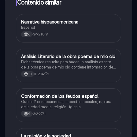
a determinadas funciones.
Contenido similar
Narrativa hispanoamericana
Lengua Castellana
Español
921
9
6
Análisis Literario de la obra poema de mio cid
Lengua Castellana
Ficha técnica resuelta para hacer un análisis escrito
de la obra poema de mio cid contiene información de
la obra y opiniones personales.
294
1
10
Conformación de los feudos español
Lengua Castellana
Que es? consecuencias, aspectos sociales, ruptura
de la edad media, religión- iglesia
39
1
9
La religión y la sociedad
Lengua Castellana