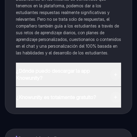
tenemos en la plataforma, podemos dar a los
estudiantes respuestas realmente significativas y
relevantes. Pero no se trata solo de respuestas, el
compañero también guía a los estudiantes a través de
sus retos de aprendizaje diarios, con planes de
aprendizaje personalizados, cuestionarios o contenidos
en el chat y una personalización del 100% basada en
las habilidades y el desarrollo de los estudiantes.
¿Dónde puedo descargar la app
Knowunity?
Puedes descargar la app en Google Play Store y Apple
App Store.
¿Knowunity es totalmente gratuito?
¡Sí lo es! Tienes acceso totalmente gratuito a todo el
contenido de la app, puedes chatear con otros
alumnos y recibir ayuda inmeditamente. Puedes ganar
dinero utilizando la aplicación, que te permitirá acceder