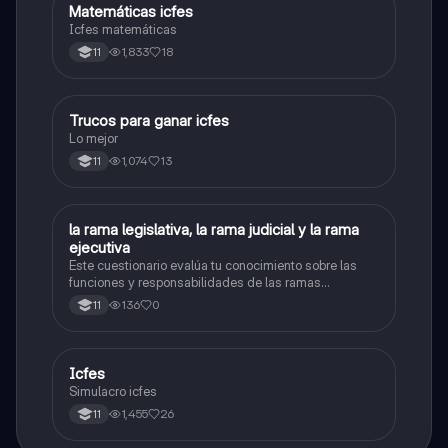
Matemáticas icfes
ICFES: Matemáticas
Icfes matemáticas
1,833
18
11
Trucos para ganar icfes
Química
Lo mejor
1,074
13
11
L
la rama legislativa, la rama judicial y la rama
Sociales/Historia
ejecutiva
Este cuestionario evalúa tu conocimiento sobre las
funciones y responsabilidades de las ramas
legislativa, judicial y ejecutiva.
136
0
11
Icfes
ICFES: Sociales y Ciudadanas
Simulacro icfes
1,455
26
11