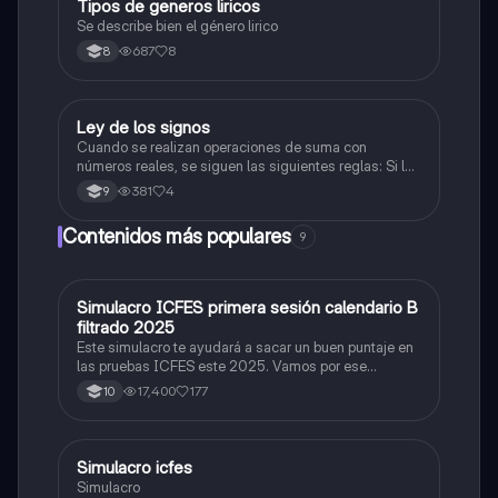
Tipos de generos liricos
Lengua Castellana
Se describe bien el género lirico
687
8
8
Ley de los signos
Lengua Castellana
Cuando se realizan operaciones de suma con
números reales, se siguen las siguientes reglas: Si los
dos números son positivos (mayor que cero): se
381
4
9
suman y mantienen su signo «+». Si los dos números
son negativos (menores que cero)se suman y se
Contenidos más populares
9
mantiene e
Simulacro ICFES primera sesión calendario B
ICFES: Matemáticas
filtrado 2025
Este simulacro te ayudará a sacar un buen puntaje en
las pruebas ICFES este 2025. Vamos por ese
500/500. Y poder ser admitido en la universidad que
17,400
177
10
quieras, estudiar la carrera que quieres y no la que te
toque. Vamos con toda para sacar un buen puntaje.
Simulacro icfes
ICFES: Lectura Crítica
Simulacro