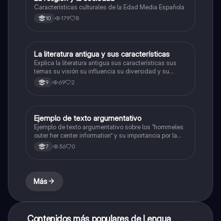
Características culturales de la Edad Media Española
179
8
10
La literatura antigua y sus características
Lengua Castellana
Explica la literatura antigua sus características sus
temas su visión su influencia su diversidad y su
transmisión
69
2
9
Ejemplo de texto argumentativo
Lengua Castellana
Ejemplo de texto argumentativo sobre los “hommeles
outer her center information” y su importancia por la
cual debería estar en todo el mundo
36
0
7
Más
Contenidos más populares de Lengua