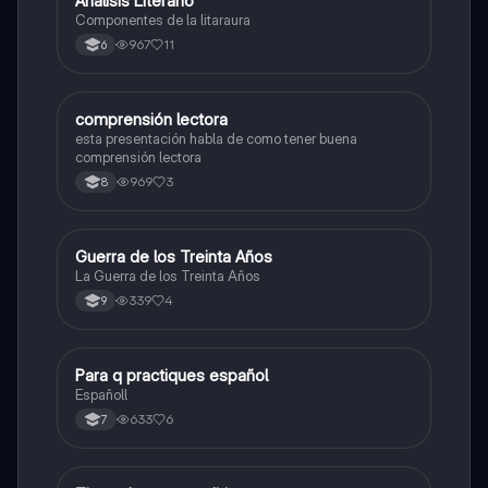
Analisis Literario
Lengua Castellana
Componentes de la litaraura
967
11
6
comprensión lectora
Lengua Castellana
esta presentación habla de como tener buena
comprensión lectora
969
3
8
Guerra de los Treinta Años
Sociales/Historia
La Guerra de los Treinta Años
339
4
9
Para q practiques español
Lengua Castellana
Españoll
633
6
7