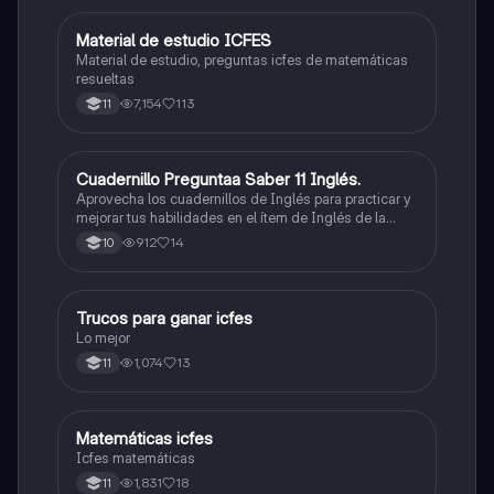
Material de estudio ICFES
ICFES: Matemáticas
Material de estudio, preguntas icfes de matemáticas
resueltas
7,154
113
11
Cuadernillo Preguntaa Saber 11 Inglés.
ICFES: Inglés
Aprovecha los cuadernillos de Inglés para practicar y
mejorar tus habilidades en el ítem de Inglés de la
Prueba Saber 11. 🫡
912
14
10
Trucos para ganar icfes
Química
Lo mejor
1,074
13
11
Matemáticas icfes
ICFES: Matemáticas
Icfes matemáticas
1,831
18
11