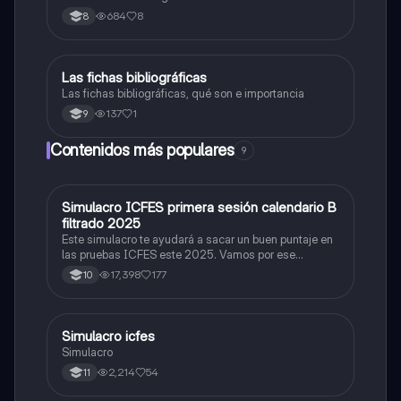
684
8
8
Las fichas bibliográficas
Lengua Castellana
Las fichas bibliográficas, qué son e importancia
137
1
9
Contenidos más populares
9
Simulacro ICFES primera sesión calendario B
ICFES: Matemáticas
filtrado 2025
Este simulacro te ayudará a sacar un buen puntaje en
las pruebas ICFES este 2025. Vamos por ese
500/500. Y poder ser admitido en la universidad que
17,398
177
10
quieras, estudiar la carrera que quieres y no la que te
toque. Vamos con toda para sacar un buen puntaje.
Simulacro icfes
ICFES: Lectura Crítica
Simulacro
2,214
54
11