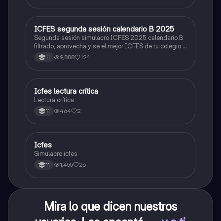
ICFES segunda sesión calendario B 2025
ICFES: Lectura Crítica
Segunda sesión simulacro ICFES 2025 calendario B
filtrado, aprovecha y se el mejor ICFES de tu colegio y
poder ingresar a universidad, y estudiar aquella
9,888
124
11
carrera con la que tanto sueñas.
Icfes lectura crítica
Lengua Castellana
Lectura crítica
464
2
11
Icfes
ICFES: Sociales y Ciudadanas
Simulacro icfes
1,455
26
11
Mira lo que dicen nuestros