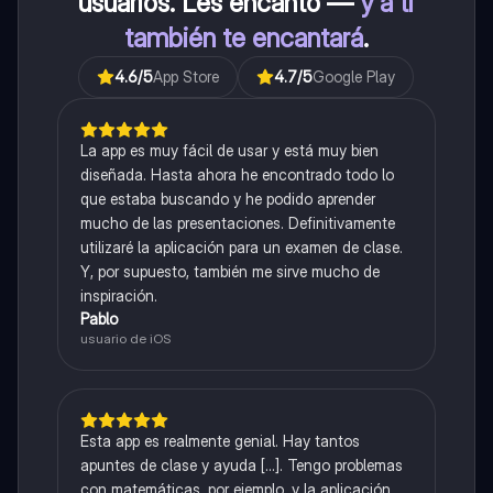
usuarios. Les encantó —
y a ti
también te encantará
.
4.6
/5
App Store
4.7
/5
Google Play
La app es muy fácil de usar y está muy bien
diseñada. Hasta ahora he encontrado todo lo
que estaba buscando y he podido aprender
mucho de las presentaciones. Definitivamente
utilizaré la aplicación para un examen de clase.
Y, por supuesto, también me sirve mucho de
inspiración.
Pablo
usuario de iOS
Esta app es realmente genial. Hay tantos
apuntes de clase y ayuda [...]. Tengo problemas
con matemáticas, por ejemplo, y la aplicación