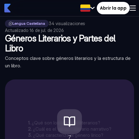
Abrir la app
34
visualizaciones
·
Lengua Castellana
Actualizado
16 de jul. de 2026
Géneros Literarios y Partes del
Libro
Conceptos clave sobre géneros literarios y la estructura de
un libro.
1
.
¿Qué son los géneros literarios?
2
.
¿Cuál es el género literario narrativo?
3
.
¿Qué caracteriza al género lírico?
7