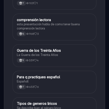
103
1
7
comprensión lectora
Lengua Castellana
esta presentación habla de como tener buena
comprensión lectora
968
3
8
Guerra de los Treinta Años
Sociales/Historia
La Guerra de los Treinta Años
339
4
9
Para q practiques español
Lengua Castellana
Españoll
633
6
7
Tipos de generos liricos
Lengua Castellana
Se describe bien el género lirico