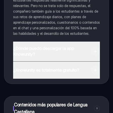
estudiantes respuestas realmente significativas y
relevantes. Pero no se trata solo de respuestas, el
compañero también guía a los estudiantes a través de
sus retos de aprendizaje diarios, con planes de
aprendizaje personalizados, cuestionarios o contenidos
en el chat y una personalización del 100% basada en
las habilidades y el desarrollo de los estudiantes.
¿Dónde puedo descargar la app
Knowunity?
Puedes descargar la app en Google Play Store y Apple
App Store.
¿Knowunity es totalmente gratuito?
¡Sí lo es! Tienes acceso totalmente gratuito a todo el
contenido de la app, puedes chatear con otros
alumnos y recibir ayuda inmeditamente. Puedes ganar
dinero utilizando la aplicación, que te permitirá acceder
a determinadas funciones.
Contenidos más populares de Lengua
9
Castellana