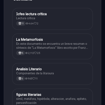
Icfes lectura crítica
Lengua Castellana
Lectura crítica
464
2
11
La Metamorfosis
Lengua Castellana
En este documento se encuentra un breve resumen o
síntesis de "La Metamorfosis" libro escrito por Franz
Kafka en 1915.
2,112
23
8
Analisis Literario
Lengua Castellana
Componentes de la litaraura
965
11
6
F
figuras literarias
Lengua Castellana
símil, metáfora, hipérbole, alteracion, anafora, epíteto,
personificación