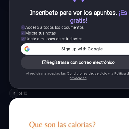
Inscríbete para ver los apuntes
.
¡Es
gratis!
Acceso a todos los documentos
Mejora tus notas
Únete a millones de estudiantes
Regístrarse con correo electrónico
Al registrarte aceptas las
Condiciones del servicio
y la
Política 
privacidad
.
of
10
3