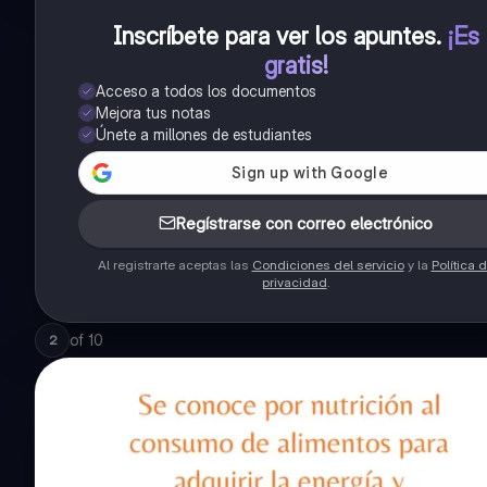
Inscríbete para ver los apuntes
.
¡Es
gratis!
Acceso a todos los documentos
Mejora tus notas
Únete a millones de estudiantes
Regístrarse con correo electrónico
Al registrarte aceptas las
Condiciones del servicio
y la
Política 
privacidad
.
of
10
2