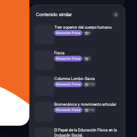
Contenido similar
6
Tren superior del cuerpo humano.
Educación Física
8
Fisica
Educación Física
7
Columna Lumbo-Sacra
Educación Física
2°M
Biomecánica y movimiento articular
Educación Física
2°M
El Papel de la Educación Física en la
Inclusión Social.