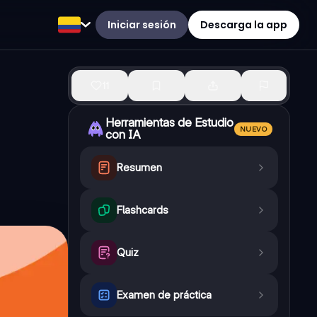
Iniciar sesión
Descarga la app
11
Herramientas de Estudio
NUEVO
con IA
Resumen
Flashcards
Quiz
Examen de práctica