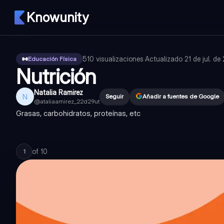
Knowunity
510
visualizaciones
·
Actualizado
21 de jul. d
Educación Física
Nutrición
Natalia Ramirez
N
Seguir
Añadir a fuentes de Google
@
ataliaamirez_22d29ut
Grasas, carbohidratos, proteínas, etc
of
10
1