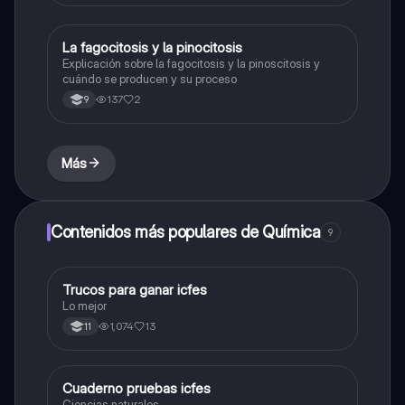
La fagocitosis y la pinocitosis
Biologia
Explicación sobre la fagocitosis y la pinoscitosis y
cuándo se producen y su proceso
137
2
9
Más
Contenidos más populares de Química
9
Trucos para ganar icfes
Química
Lo mejor
1,074
13
11
Cuaderno pruebas icfes
Biologia
Ciencias naturales