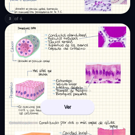
of
4
3
Ver