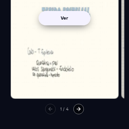
Ver
1
/
4