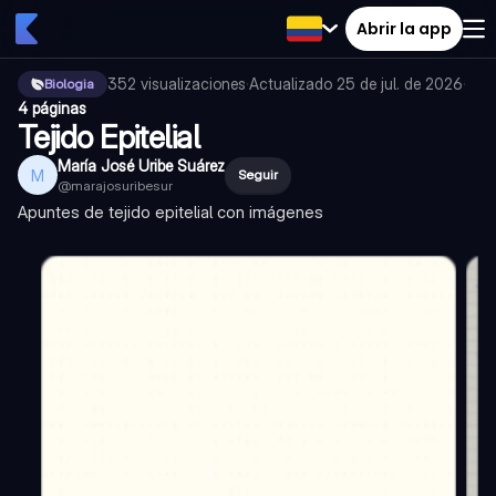
Abrir la app
352
visualizaciones
·
Actualizado
25 de jul. de 2026
·
Biologia
4 páginas
Tejido Epitelial
María José Uribe Suárez
M
Seguir
@
marajosuribesur
Apuntes de tejido epitelial con imágenes