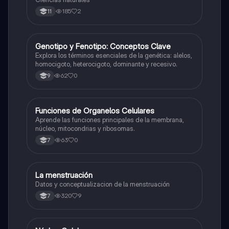
185
2
11
G
Genotipo y Fenotipo: Conceptos Clave
Biologia
Explora los términos esenciales de la genética: alelos,
homocigoto, heterocigoto, dominante y recesivo.
62
0
9
F
Funciones de Organelos Celulares
Biologia
Aprende las funciones principales de la membrana,
núcleo, mitocondrias y ribosomas.
63
0
7
La menstruación
Biologia
Datos y conceptualizacion de la menstruación
320
9
7