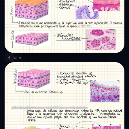
of
4
4