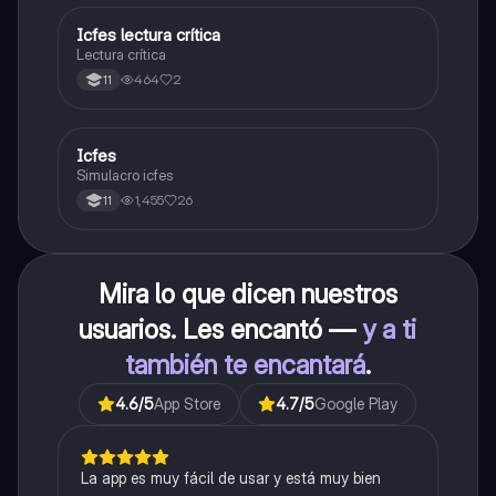
Icfes lectura crítica
Lengua Castellana
Lectura crítica
464
2
11
Icfes
ICFES: Sociales y Ciudadanas
Simulacro icfes
1,455
26
11
Mira lo que dicen nuestros
usuarios. Les encantó —
y a ti
también te encantará
.
4.6
/5
App Store
4.7
/5
Google Play
La app es muy fácil de usar y está muy bien