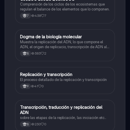
Comprensión de los ciclos de los ecosistemas que
regulan el balance de los elementos que lo componen.
438
7
7
Dogma de la biología molecular
Biologia
Muestra la replicación del ADN, lo que compone el
ADN, el origen de replicacio, transcripción de ADN al
ARN y traducción de ARN a proteína.
383
2
8
Replicación y transcripción
Biologia
El proceso detallado de la replicación y transcripción
41
0
9
Transcripción, traducción y replicación del
Biologia
ADN
sobre las etapas de la replicación, las iniciación etc..
230
0
8