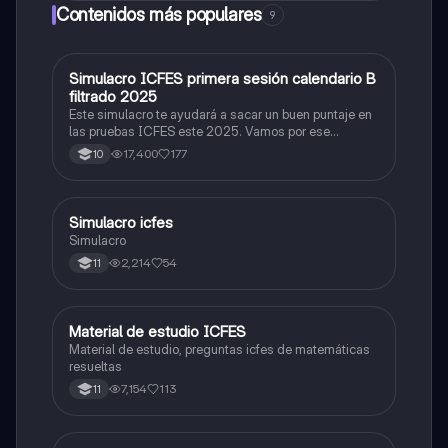
Contenidos más populares
9
Simulacro ICFES primera sesión calendario B
ICFES: Matemáticas
filtrado 2025
Este simulacro te ayudará a sacar un buen puntaje en
las pruebas ICFES este 2025. Vamos por ese
500/500. Y poder ser admitido en la universidad que
17,400
177
10
quieras, estudiar la carrera que quieres y no la que te
toque. Vamos con toda para sacar un buen puntaje.
Simulacro icfes
ICFES: Lectura Crítica
Simulacro
2,214
54
11
Material de estudio ICFES
ICFES: Matemáticas
Material de estudio, preguntas icfes de matemáticas
resueltas
7,154
113
11