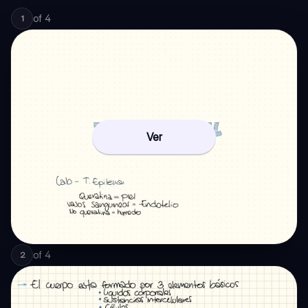
of
4
1
Ver
of
4
2