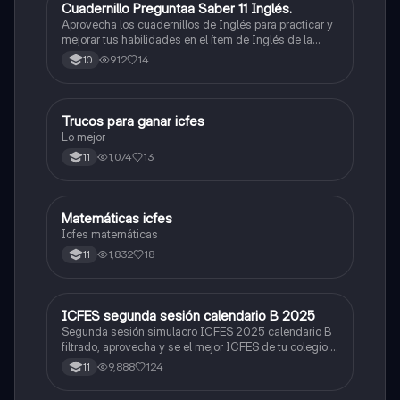
Cuadernillo Preguntaa Saber 11 Inglés.
ICFES: Inglés
Aprovecha los cuadernillos de Inglés para practicar y
mejorar tus habilidades en el ítem de Inglés de la
Prueba Saber 11. 🫡
912
14
10
Trucos para ganar icfes
Química
Lo mejor
1,074
13
11
Matemáticas icfes
ICFES: Matemáticas
Icfes matemáticas
1,832
18
11
ICFES segunda sesión calendario B 2025
ICFES: Lectura Crítica
Segunda sesión simulacro ICFES 2025 calendario B
filtrado, aprovecha y se el mejor ICFES de tu colegio y
poder ingresar a universidad, y estudiar aquella
9,888
124
11
carrera con la que tanto sueñas.