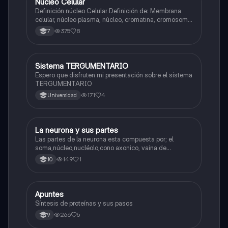
Núcleo Celular
Biologia
Definición núcleo Celular Definición de: Membrana
celular, núcleo plasma, núcleo, cromatina, cromosoma
Interfase Fases de la interfase
375
8
7
Sistema TERGUMENTARIO
Biologia
Espero que disfruten mi presentación sobre el sistema
TERGUMENTARIO
171
4
Universidad
La neurona y sus partes
Biologia
Las partes de la neurona esta compuesta por; el
soma,núcleo,nucléolo,cono axonico, vaina de
mielina,celula schwan,núcleo de schwann,nódulo de
149
1
10
Ranvier,terminal axonico Arborizacion terminal, botón
sinaptico,dentristas y sustancia de Nissi.
Apuntes
Biologia
Síntesis de proteínas y sus pasos
266
5
9