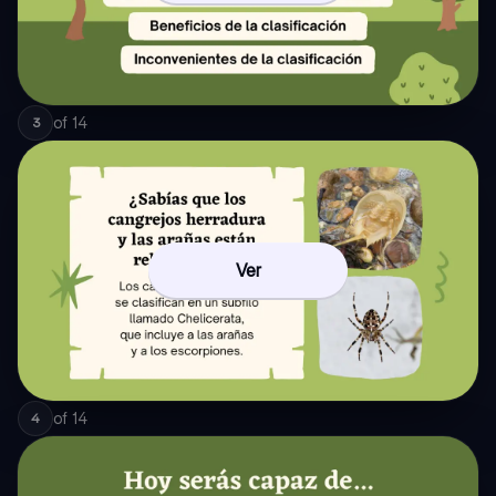
of
14
3
Ver
of
14
4