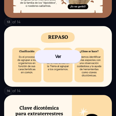
of
14
13
Ver
of
14
14