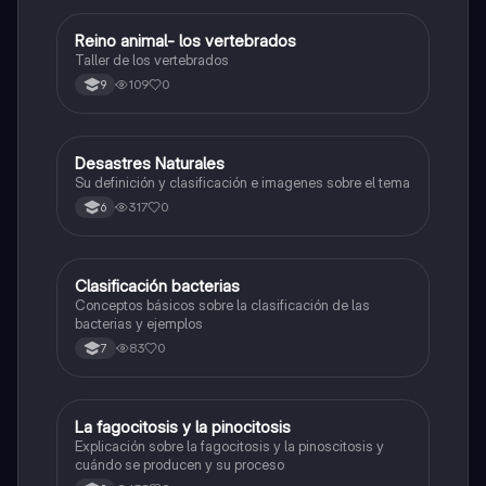
Reino animal- los vertebrados
Biologia
Taller de los vertebrados
109
0
9
Desastres Naturales
Biologia
Su definición y clasificación e imagenes sobre el tema
317
0
6
Clasificación bacterias
Biologia
Conceptos básicos sobre la clasificación de las
bacterias y ejemplos
83
0
7
La fagocitosis y la pinocitosis
Biologia
Explicación sobre la fagocitosis y la pinoscitosis y
cuándo se producen y su proceso