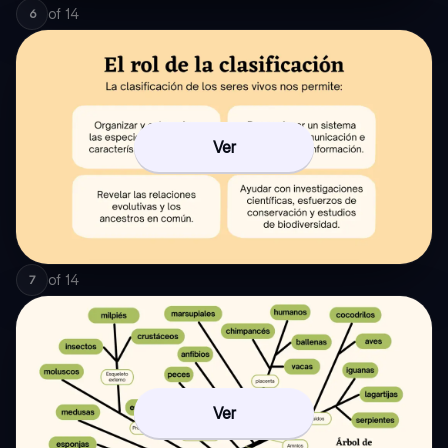
of
14
6
Ver
of
14
7
Ver