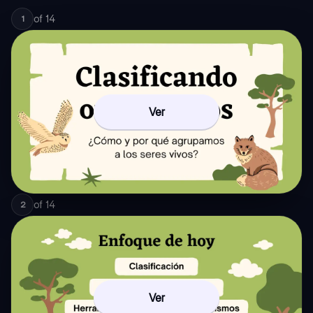
of
14
1
Ver
of
14
2
Ver