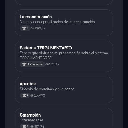
La menstruación
Biologia
Datos y conceptualizacion de la menstruación
320
9
7
Sistema TERGUMENTARIO
Biologia
Espero que disfruten mi presentación sobre el sistema
TERGUMENTARIO
171
4
Universidad
Apuntes
Biologia
Síntesis de proteínas y sus pasos
266
5
9
Sarampión
Biologia
Enfermedades
157
4
9