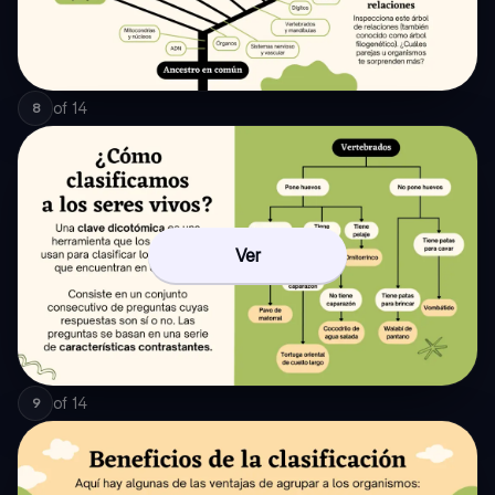
of
14
8
Ver
of
14
9