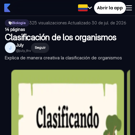
Abrir la app
325
visualizaciones
·
Actualizado
30 de jul. de 2026
·
Biologia
14 páginas
Clasificación de los organismos
July
J
Seguir
@
july_thv
Explica de manera creativa la clasificación de organismos