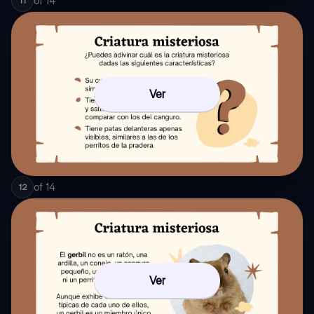
of
14
11
Ver
of
14
12
Ver