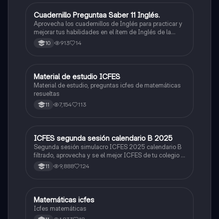
Cuadernillo Preguntaa Saber 11 Inglés.
ICFES: Inglés
Aprovecha los cuadernillos de Inglés para practicar y
mejorar tus habilidades en el ítem de Inglés de la
Prueba Saber 11. 🫡
913
14
10
Material de estudio ICFES
ICFES: Matemáticas
Material de estudio, preguntas icfes de matemáticas
resueltas
7,154
113
11
ICFES segunda sesión calendario B 2025
ICFES: Lectura Crítica
Segunda sesión simulacro ICFES 2025 calendario B
filtrado, aprovecha y se el mejor ICFES de tu colegio y
poder ingresar a universidad, y estudiar aquella
9,888
124
11
carrera con la que tanto sueñas.
Matemáticas icfes
ICFES: Matemáticas
Icfes matemáticas