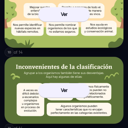
Ver
of
14
10
Ver