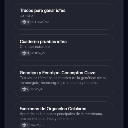
Trucos para ganar icfes
Química
Lo mejor
1,074
13
11
Cuaderno pruebas icfes
Biologia
Ciencias naturales
185
2
11
G
Genotipo y Fenotipo: Conceptos Clave
Biologia
Explora los términos esenciales de la genética: alelos,
homocigoto, heterocigoto, dominante y recesivo.
62
0
9
F
Funciones de Organelos Celulares
Biologia
Aprende las funciones principales de la membrana,
núcleo, mitocondrias y ribosomas.
63
0
7