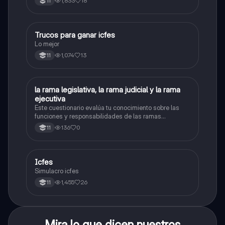
1,833
18
11
Trucos para ganar icfes
Química
Lo mejor
1,074
13
11
L
la rama legislativa, la rama judicial y la rama
Sociales/Historia
ejecutiva
Este cuestionario evalúa tu conocimiento sobre las
funciones y responsabilidades de las ramas
legislativa, judicial y ejecutiva.
136
0
11
Icfes
ICFES: Sociales y Ciudadanas
Simulacro icfes
1,455
26
11
Mira lo que dicen nuestros