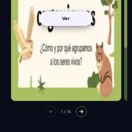
Ver
1
/
14