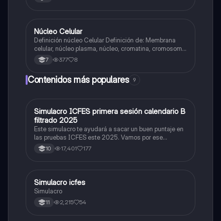
Núcleo Celular
Biologia
Definición núcleo Celular Definición de: Membrana
celular, núcleo plasma, núcleo, cromatina, cromosoma
Interfase Fases de la interfase
377
8
7
Contenidos más populares
9
Simulacro ICFES primera sesión calendario B
ICFES: Matemáticas
filtrado 2025
Este simulacro te ayudará a sacar un buen puntaje en
las pruebas ICFES este 2025. Vamos por ese
500/500. Y poder ser admitido en la universidad que
17,401
177
10
quieras, estudiar la carrera que quieres y no la que te
toque. Vamos con toda para sacar un buen puntaje.
Simulacro icfes
ICFES: Lectura Crítica
Simulacro
2,215
54
11