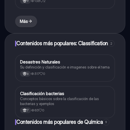
138
2
9
Más
Contenidos más populares: Classification
2
Desastres Naturales
Biologia
Su definición y clasificación e imagenes sobre el tema
317
0
6
Clasificación bacterias
Biologia
Conceptos básicos sobre la clasificación de las
bacterias y ejemplos
83
0
7
Contenidos más populares de Química
9