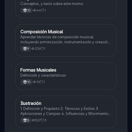
Conceptos, y texto sobre este mismo
44
1
10
Composición Musical
Artes
Aprender técnicas de composición musical,
incluyendo armonización, instrumentación y creación
de melodías y arreglos.
276
1
9
Formas Musicales
Música
Definición y características
76
1
10
Ilustración
Artes
1. Definición y Propósito 2. Técnicas y Estilos 3.
Aplicaciones y Campos 4. Influencias y Movimientos
Artísticos 5. Ética en la Ilustración 6. Desarrollo
527
3
8
Profesional y Educativo 7. Ejemplos y Referencias