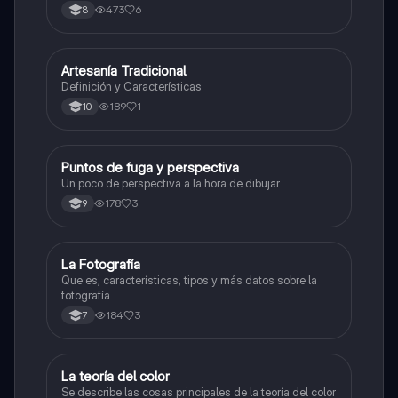
medicina tradicional, ritmos e instrumentos
473
6
8
musicales.
Artesanía Tradicional
Artes
Definición y Características
189
1
10
Puntos de fuga y perspectiva
Artes
Un poco de perspectiva a la hora de dibujar
178
3
9
La Fotografía
Artes
Que es, características, tipos y más datos sobre la
fotografía
184
3
7
La teoría del color
Artes
Se describe las cosas principales de la teoría del color