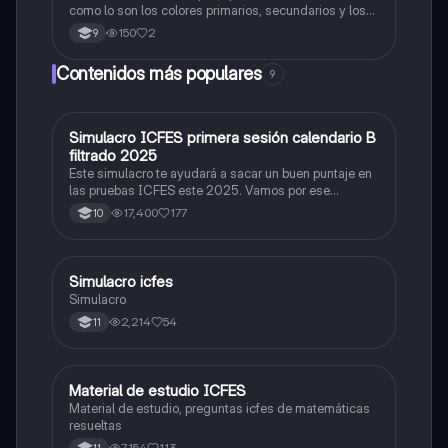
como lo son los colores primarios, secundarios y los
colores cálidos y fríos es un resumen y sus ejemplos
150
2
9
Contenidos más populares
9
Simulacro ICFES primera sesión calendario B
ICFES: Matemáticas
filtrado 2025
Este simulacro te ayudará a sacar un buen puntaje en
las pruebas ICFES este 2025. Vamos por ese
500/500. Y poder ser admitido en la universidad que
17,400
177
10
quieras, estudiar la carrera que quieres y no la que te
toque. Vamos con toda para sacar un buen puntaje.
Simulacro icfes
ICFES: Lectura Crítica
Simulacro
2,214
54
11
Material de estudio ICFES
ICFES: Matemáticas
Material de estudio, preguntas icfes de matemáticas
resueltas
7,154
113