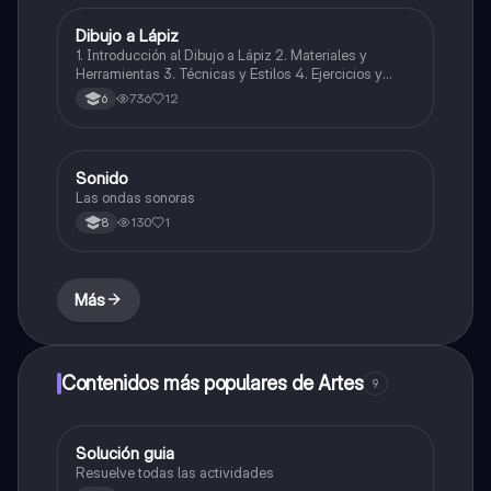
Dibujo a Lápiz
Artes
1. Introducción al Dibujo a Lápiz 2. Materiales y
Herramientas 3. Técnicas y Estilos 4. Ejercicios y
Prácticas Recomendadas 5. Inspiración y
736
12
6
Referencias 6. Proceso Creativo y Experimentación
Sonido
Música
Las ondas sonoras
130
1
8
Más
Contenidos más populares de Artes
9
Solución guia
Artes
Resuelve todas las actividades