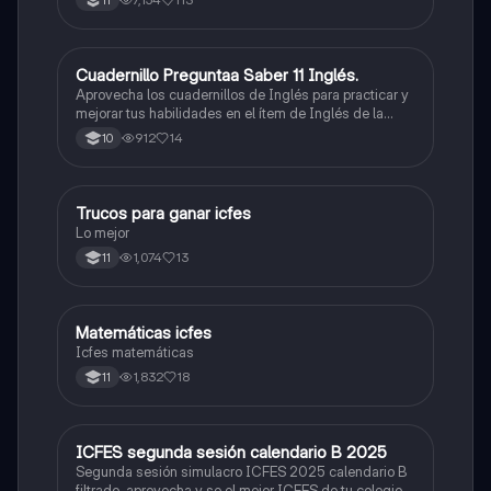
11
Cuadernillo Preguntaa Saber 11 Inglés.
ICFES: Inglés
Aprovecha los cuadernillos de Inglés para practicar y
mejorar tus habilidades en el ítem de Inglés de la
Prueba Saber 11. 🫡
912
14
10
Trucos para ganar icfes
Química
Lo mejor
1,074
13
11
Matemáticas icfes
ICFES: Matemáticas
Icfes matemáticas
1,832
18
11
ICFES segunda sesión calendario B 2025
ICFES: Lectura Crítica
Segunda sesión simulacro ICFES 2025 calendario B
filtrado, aprovecha y se el mejor ICFES de tu colegio y