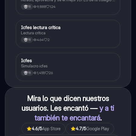
poder ingresar a universidad, y estudiar aquella
9,888
124
11
carrera con la que tanto sueñas.
Icfes lectura crítica
Lengua Castellana
Lectura crítica
464
2
11
Icfes
ICFES: Sociales y Ciudadanas
Simulacro icfes
1,455
26
11
Mira lo que dicen nuestros
usuarios. Les encantó —
y a ti
también te encantará
.
4.6
/5
App Store
4.7
/5
Google Play