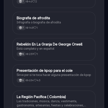
46
2
7
Biografia de afrodita
Artes
Infografía o biografia de afrodita
148
1
7
Rebelión En La Granja De George Orwell
Sociales/Historia
Está completo y en español
239
1
8
Presentación de kpop para el cole
Artes
Sirve por si te toca hacer alguna presentación de kpop
634
43
6
La Región Pacífica ( Colombia)
Artes
Las tradiciones, música, danza, vestimenta,
gastronomía, artesanías, fiestas y celebraciones,