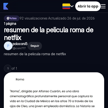
Abrir la app
92
visualizaciones
·
Actualizado
26 de jul. de 2026
·
Artes
1 página
resumen de la pelicula roma de
netflix
poloconi5
P
Seguir
@
coni777
resumen de la pelicula roma de netflix
of
1
1