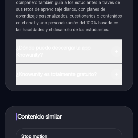
compañero también guía a los estudiantes a través de
sus retos de aprendizaje diarios, con planes de
aprendizaje personalizados, cuestionarios o contenidos
en el chat y una personalización del 100% basada en
las habilidades y el desarrollo de los estudiantes.
¿Dónde puedo descargar la app
Knowunity?
Puedes descargar la app en Google Play Store y Apple
App Store.
¿Knowunity es totalmente gratuito?
¡Sí lo es! Tienes acceso totalmente gratuito a todo el
contenido de la app, puedes chatear con otros
alumnos y recibir ayuda inmeditamente. Puedes ganar
dinero utilizando la aplicación, que te permitirá acceder
a determinadas funciones.
Contenido similar
Stop motion
Artes