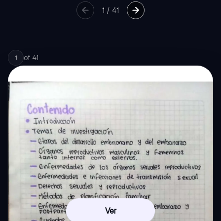
1
/
41
of
41
1
Ver