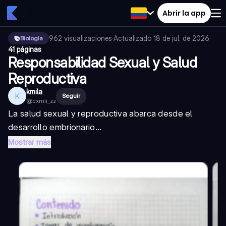
Abrir la app
962
visualizaciones
·
Actualizado
18 de jul. de 2026
·
Biologia
41 páginas
Responsabilidad Sexual y Salud
Reproductiva
kmila
K
Seguir
@
cxmii_zz
La salud sexual y reproductiva abarca desde el
desarrollo embrionario...
Mostrar más