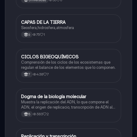
CAPAS DE LA TIERRA
Biologia
Seosfera,hidrosfera,atmosfera
75
1
6
CICLOS BIGEOQUÍMICOS
Biologia
Comprensión de los ciclos de los ecosistemas que
regulan el balance de los elementos que lo componen.
438
7
7
Dogma de la biología molecular
Biologia
Muestra la replicación del ADN, lo que compone el
ADN, el origen de replicacio, transcripción de ADN al
ARN y traducción de ARN a proteína.
383
2
8
Replicación y transcripción
Biologia