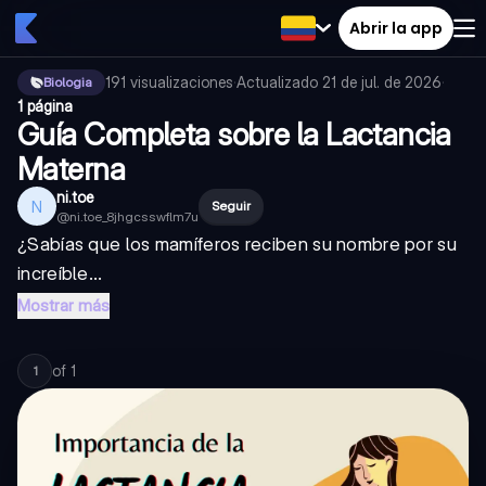
Abrir la app
191
visualizaciones
·
Actualizado
21 de jul. de 2026
·
Biologia
1 página
Guía Completa sobre la Lactancia
Materna
ni.toe
N
Seguir
@
ni.toe_8jhgcsswflm7u
¿Sabías que los mamíferos reciben su nombre por su
increíble...
Mostrar más
of
1
1