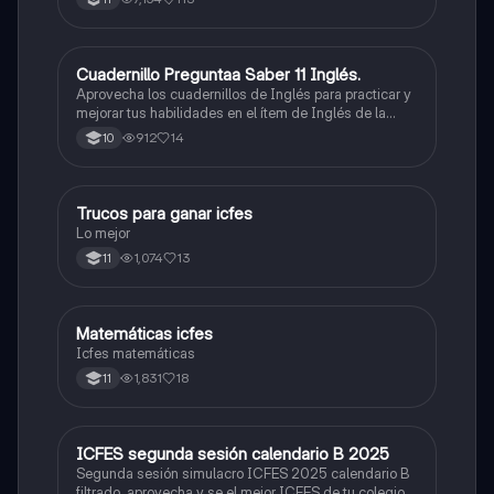
Cuadernillo Preguntaa Saber 11 Inglés.
ICFES: Inglés
Aprovecha los cuadernillos de Inglés para practicar y
mejorar tus habilidades en el ítem de Inglés de la
Prueba Saber 11. 🫡
912
14
10
Trucos para ganar icfes
Química
Lo mejor
1,074
13
11
Matemáticas icfes
ICFES: Matemáticas
Icfes matemáticas
1,831
18
11
ICFES segunda sesión calendario B 2025
ICFES: Lectura Crítica
Segunda sesión simulacro ICFES 2025 calendario B
filtrado, aprovecha y se el mejor ICFES de tu colegio y