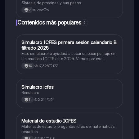
Síntesis de proteínas y sus pasos
266
5
9
Contenidos más populares
9
Simulacro ICFES primera sesión calendario B
ICFES: Matemáticas
filtrado 2025
Este simulacro te ayudará a sacar un buen puntaje en
las pruebas ICFES este 2025. Vamos por ese
500/500. Y poder ser admitido en la universidad que
17,398
177
10
quieras, estudiar la carrera que quieres y no la que te
toque. Vamos con toda para sacar un buen puntaje.
Simulacro icfes
ICFES: Lectura Crítica
Simulacro
2,214
54
11
Material de estudio ICFES
ICFES: Matemáticas
Material de estudio, preguntas icfes de matemáticas
resueltas
7,154
113
11