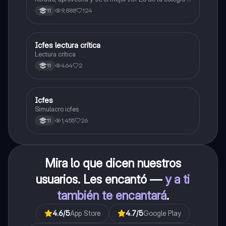
poder ingresar a universidad, y estudiar aquella
9,888
124
11
carrera con la que tanto sueñas.
Icfes lectura crítica
Lengua Castellana
Lectura crítica
464
2
11
Icfes
ICFES: Sociales y Ciudadanas
Simulacro icfes
1,455
26
11
Mira lo que dicen nuestros
usuarios. Les encantó —
y a ti
también te encantará
.
4.6
/5
App Store
4.7
/5
Google Play