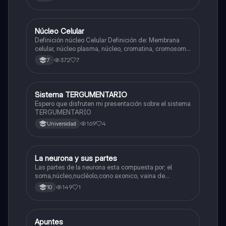
Núcleo Celular
Biologia
Definición núcleo Celular Definición de: Membrana
celular, núcleo plasma, núcleo, cromatina, cromosoma
Interfase Fases de la interfase
372
7
7
Sistema TERGUMENTARIO
Biologia
Espero que disfruten mi presentación sobre el sistema
TERGUMENTARIO
169
4
Universidad
La neurona y sus partes
Biologia
Las partes de la neurona esta compuesta por; el
soma,núcleo,nucléolo,cono axonico, vaina de
mielina,celula schwan,núcleo de schwann,nódulo de
149
1
10
Ranvier,terminal axonico Arborizacion terminal, botón
sinaptico,dentristas y sustancia de Nissi.
Apuntes
Biologia