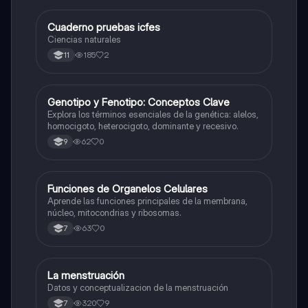
Cuaderno pruebas icfes
Biologia
Ciencias naturales
185
2
11
G
Genotipo y Fenotipo: Conceptos Clave
Biologia
Explora los términos esenciales de la genética: alelos,
homocigoto, heterocigoto, dominante y recesivo.
62
0
9
F
Funciones de Organelos Celulares
Biologia
Aprende las funciones principales de la membrana,
núcleo, mitocondrias y ribosomas.
63
0
7
La menstruación
Biologia
Datos y conceptualizacion de la menstruación
320
9
7