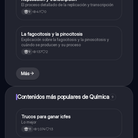
El proceso detallado de la replicación y transcripción
41
0
9
La fagocitosis y la pinocitosis
Biologia
Explicación sobre la fagocitosis y la pinoscitosis y
cuándo se producen y su proceso
137
2
9
Más
Contenidos más populares de Química
9
Trucos para ganar icfes
Química
Lo mejor
1,074
13
11