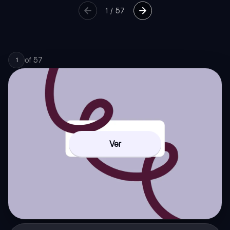
1
/
57
of
57
1
Ver