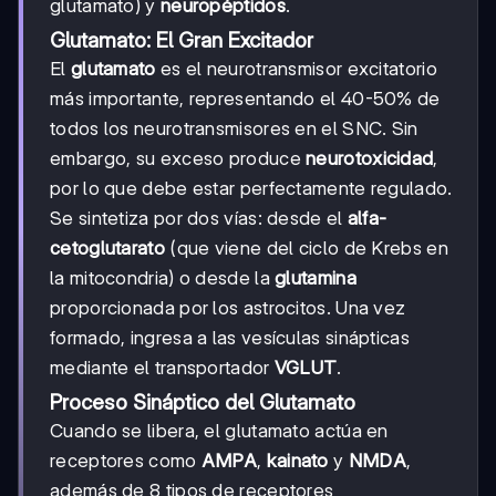
glutamato) y
neuropéptidos
.
Glutamato: El Gran Excitador
El
glutamato
es el neurotransmisor excitatorio
más importante, representando el 40-50% de
todos los neurotransmisores en el SNC. Sin
embargo, su exceso produce
neurotoxicidad
,
por lo que debe estar perfectamente regulado.
Se sintetiza por dos vías: desde el
alfa-
cetoglutarato
(que viene del ciclo de Krebs en
la mitocondria) o desde la
glutamina
proporcionada por los astrocitos. Una vez
formado, ingresa a las vesículas sinápticas
mediante el transportador
VGLUT
.
Proceso Sináptico del Glutamato
Cuando se libera, el glutamato actúa en
receptores como
AMPA
,
kainato
y
NMDA
,
además de 8 tipos de receptores