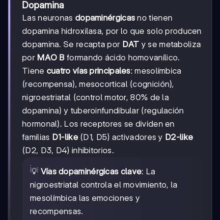
Dopamina
Las neuronas
dopaminérgicas
no tienen
dopamina hidroxilasa, por lo que solo producen
dopamina. Se recapta por
DAT
y se metaboliza
por
MAO B
formando ácido homovanílico.
Tiene
cuatro vías principales
: mesolímbica
(recompensa), mesocortical (cognición),
nigroestriatal (control motor, 80% de la
dopamina) y tuberoinfundibular (regulación
hormonal). Los receptores se dividen en
familias
D1-like
(D1, D5) activadores y
D2-like
(D2, D3, D4) inhibitorios.
💡
Vías dopaminérgicas clave
: La
nigroestriatal controla el movimiento, la
mesolímbica las emociones y
recompensas.