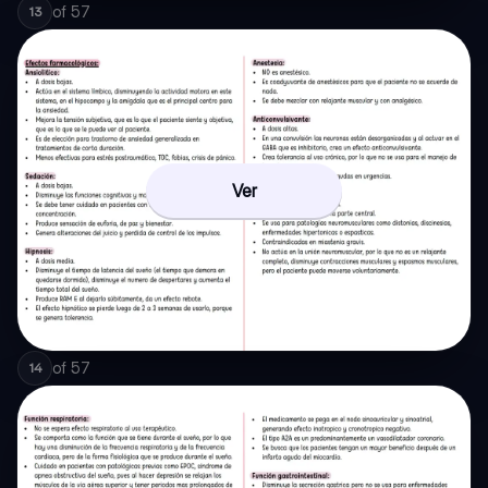
of
57
13
Ver
of
57
14