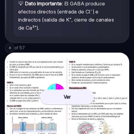
💡
Dato importante
: El GABA produce
efectos directos (entrada de Cl⁻) e
indirectos (salida de K⁺, cierre de canales
de Ca²⁺).
of
57
6
Ver