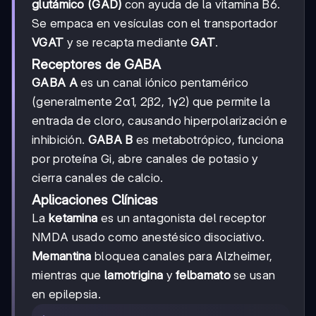
glutámico (GAD)
con ayuda de la vitamina B6.
Se empaca en vesículas con el transportador
VGAT
y se recapta mediante
GAT
.
Receptores de GABA
GABA A
es un canal iónico pentamérico
(generalmente 2α1, 2β2, 1γ2) que permite la
entrada de cloro, causando hiperpolarización e
inhibición.
GABA B
es metabotrópico, funciona
por proteína Gi, abre canales de potasio y
cierra canales de calcio.
Aplicaciones Clínicas
La
ketamina
es un antagonista del receptor
NMDA usado como anestésico disociativo.
Memantina
bloquea canales para Alzheimer,
mientras que
lamotrigina
y
felbamato
se usan
en epilepsia.