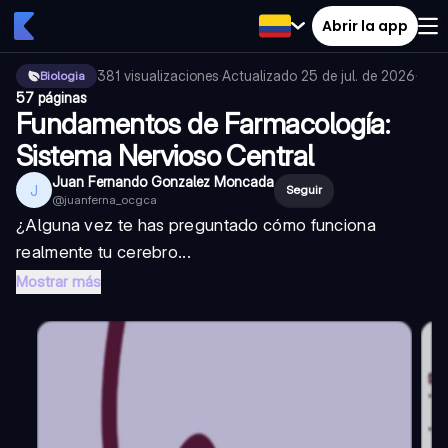
Abrir la app
381
visualizaciones
·
Actualizado
25 de jul. de 2026
·
Biologia
57 páginas
Fundamentos de Farmacología:
Sistema Nervioso Central
Juan Fernando Gonzalez Moncada
J
Seguir
@
juanferna_ocgca
¿Alguna vez te has preguntado cómo funciona
realmente tu cerebro...
Mostrar más