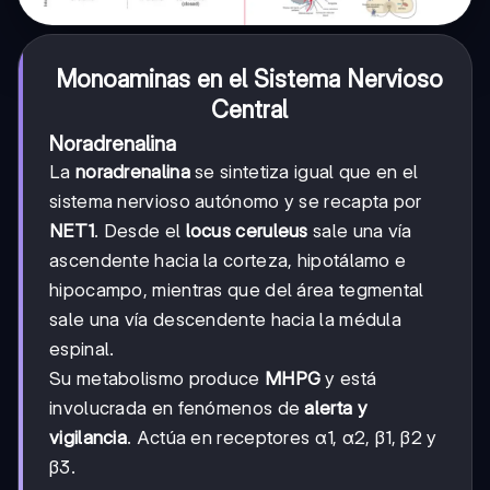
Monoaminas en el Sistema Nervioso
Central
Noradrenalina
La
noradrenalina
se sintetiza igual que en el
sistema nervioso autónomo y se recapta por
NET1
. Desde el
locus ceruleus
sale una vía
ascendente hacia la corteza, hipotálamo e
hipocampo, mientras que del área tegmental
sale una vía descendente hacia la médula
espinal.
Su metabolismo produce
MHPG
y está
involucrada en fenómenos de
alerta y
vigilancia
. Actúa en receptores α1, α2, β1, β2 y
β3.