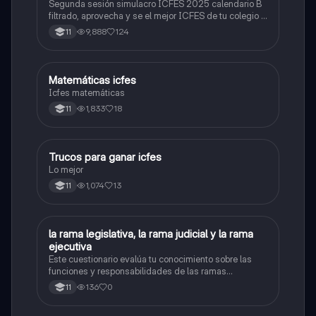
Segunda sesión simulacro ICFES 2025 calendario B
filtrado, aprovecha y se el mejor ICFES de tu colegio y
poder ingresar a universidad, y estudiar aquella
9,888
124
11
carrera con la que tanto sueñas.
Matemáticas icfes
ICFES: Matemáticas
Icfes matemáticas
1,833
18
11
Trucos para ganar icfes
Química
Lo mejor
1,074
13
11
L
la rama legislativa, la rama judicial y la rama
Sociales/Historia
ejecutiva
Este cuestionario evalúa tu conocimiento sobre las
funciones y responsabilidades de las ramas
legislativa, judicial y ejecutiva.
136
0
11