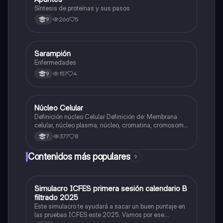
Síntesis de proteínas y sus pasos
266
5
9
Sarampión
Biologia
Enfermedades
157
4
9
Núcleo Celular
Biologia
Definición núcleo Celular Definición de: Membrana
celular, núcleo plasma, núcleo, cromatina, cromosoma
Interfase Fases de la interfase
377
8
7
Contenidos más populares
9
Simulacro ICFES primera sesión calendario B
ICFES: Matemáticas
filtrado 2025
Este simulacro te ayudará a sacar un buen puntaje en
las pruebas ICFES este 2025. Vamos por ese