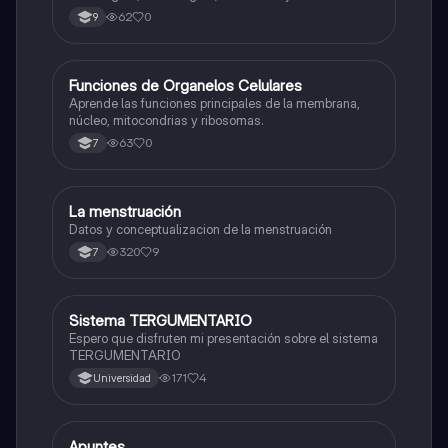
62
0
9
F
Funciones de Organelos Celulares
Biologia
Aprende las funciones principales de la membrana,
núcleo, mitocondrias y ribosomas.
63
0
7
La menstruación
Biologia
Datos y conceptualizacion de la menstruación
320
9
7
Sistema TERGUMENTARIO
Biologia
Espero que disfruten mi presentación sobre el sistema
TERGUMENTARIO
171
4
Universidad
Apuntes
Biologia