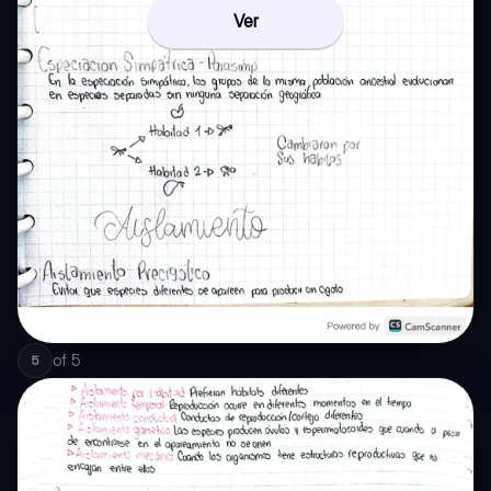
Ver
of
5
5