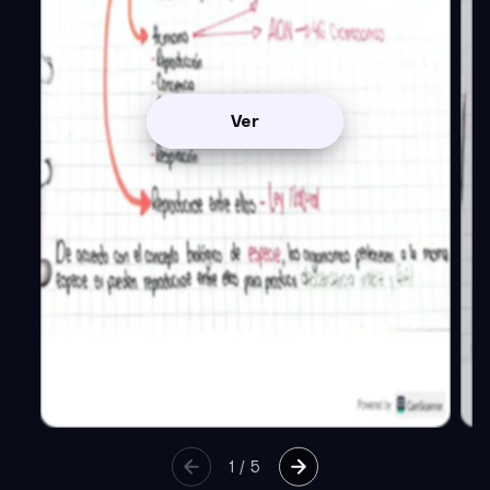
Ver
1
/
5