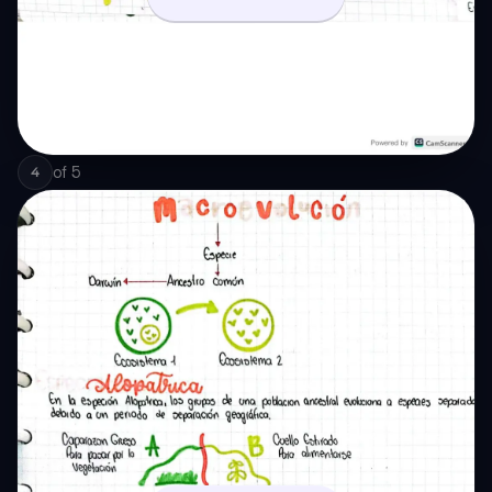
of
5
4