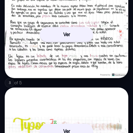
Ver
of
5
3
Ver