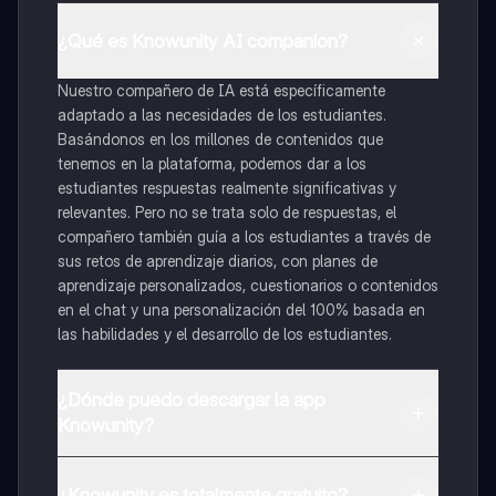
¿Qué es Knowunity AI companion?
Nuestro compañero de IA está específicamente
adaptado a las necesidades de los estudiantes.
Basándonos en los millones de contenidos que
tenemos en la plataforma, podemos dar a los
estudiantes respuestas realmente significativas y
relevantes. Pero no se trata solo de respuestas, el
compañero también guía a los estudiantes a través de
sus retos de aprendizaje diarios, con planes de
aprendizaje personalizados, cuestionarios o contenidos
en el chat y una personalización del 100% basada en
las habilidades y el desarrollo de los estudiantes.
¿Dónde puedo descargar la app
Knowunity?
Puedes descargar la app en Google Play Store y Apple
App Store.
¿Knowunity es totalmente gratuito?