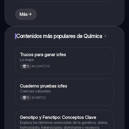
Más
Contenidos más populares de Química
9
Trucos para ganar icfes
Química
Lo mejor
1,074
13
11
Cuaderno pruebas icfes
Biologia
Ciencias naturales
185
2
11
G
Genotipo y Fenotipo: Conceptos Clave
Biologia
Explora los términos esenciales de la genética: alelos,
homocigoto, heterocigoto, dominante y recesivo.