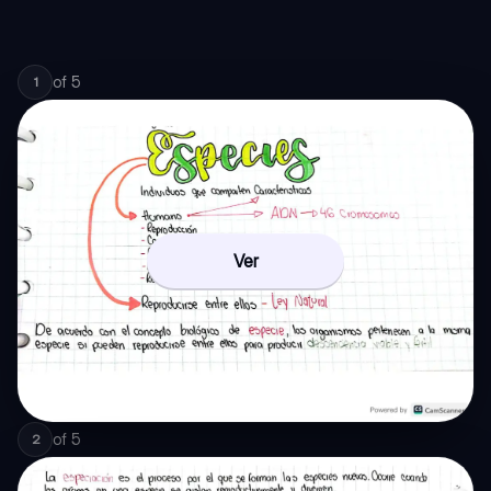
of
5
1
Ver
of
5
2