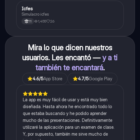
Icfes
ICFES: Sociales y Ciudadanas
Simulacro icfes
1,455
26
11
Mira lo que dicen nuestros
usuarios. Les encantó —
y a ti
también te encantará
.
4.6
/5
App Store
4.7
/5
Google Play
La app es muy fácil de usar y está muy bien
diseñada. Hasta ahora he encontrado todo lo
que estaba buscando y he podido aprender
mucho de las presentaciones. Definitivamente
utilizaré la aplicación para un examen de clase.
Y, por supuesto, también me sirve mucho de