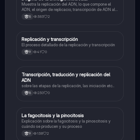
Muestra la replicación del ADN, lo que compone el
ADN, el origen de replicacio, transcripción de ADN al
ARN y traducción de ARN a proteína.
383
2
8
Replicación y transcripción
Biologia
El proceso detallado de la replicación y transcripción
41
0
9
Transcripción, traducción y replicación del
Biologia
ADN
sobre las etapas de la replicación, las iniciación etc..
230
0
8
La fagocitosis y la pinocitosis
Biologia
Explicación sobre la fagocitosis y la pinoscitosis y
cuándo se producen y su proceso
138
2
9