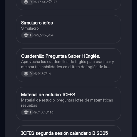
500/500. Y poder ser admitido en la universidad que
17,403
177
10
quieras, estudiar la carrera que quieres y no la que te
toque. Vamos con toda para sacar un buen puntaje.
Simulacro icfes
ICFES: Lectura Crítica
Simulacro
2,215
54
11
Cuadernillo Preguntaa Saber 11 Inglés.
ICFES: Inglés
Aprovecha los cuadernillos de Inglés para practicar y
mejorar tus habilidades en el ítem de Inglés de la
Prueba Saber 11. 🫡
913
14
10
Material de estudio ICFES
ICFES: Matemáticas
Material de estudio, preguntas icfes de matemáticas
resueltas
7,155
113
11
ICFES segunda sesión calendario B 2025
ICFES: Lectura Crítica