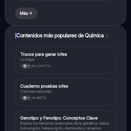
Más
Contenidos más populares de Química
9
Trucos para ganar icfes
Química
Lo mejor
1,074
13
11
Cuaderno pruebas icfes
Biologia
Ciencias naturales
185
2
11
G
Genotipo y Fenotipo: Conceptos Clave
Biologia
Explora los términos esenciales de la genética: alelos,
homocigoto, heterocigoto, dominante y recesivo.