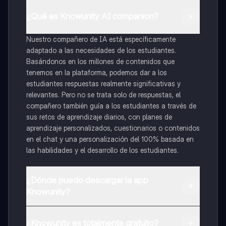
¿Qué es Knowunity AI companion?
Nuestro compañero de IA está específicamente
adaptado a las necesidades de los estudiantes.
Basándonos en los millones de contenidos que
tenemos en la plataforma, podemos dar a los
estudiantes respuestas realmente significativas y
relevantes. Pero no se trata solo de respuestas, el
compañero también guía a los estudiantes a través de
sus retos de aprendizaje diarios, con planes de
aprendizaje personalizados, cuestionarios o contenidos
en el chat y una personalización del 100% basada en
las habilidades y el desarrollo de los estudiantes.
¿Dónde puedo descargar la app
Knowunity?
Puedes descargar la app en Google Play Store y Apple
App Store.
¿Knowunity es totalmente gratuito?