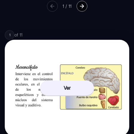
1
/
11
of
11
1
Ver