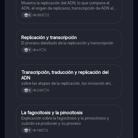
Muestra la replicación del ADN, lo que compone el
ADN, el origen de replicacio, transcripción de ADN al
ARN y traducción de ARN a proteína.
383
2
8
Replicación y transcripción
Biologia
El proceso detallado de la replicación y transcripción
41
0
9
Transcripción, traducción y replicación del
Biologia
ADN
sobre las etapas de la replicación, las iniciación etc..
230
0
8
La fagocitosis y la pinocitosis
Biologia
Explicación sobre la fagocitosis y la pinoscitosis y
cuándo se producen y su proceso
138
2
9