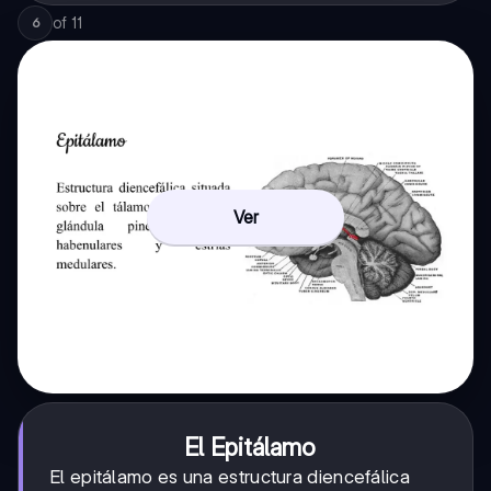
of
11
6
Ver
El Epitálamo
El epitálamo es una estructura diencefálica