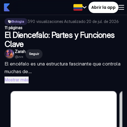
Abrir la app
390
visualizaciones
·
Actualizado
20 de jul. de 2026
·
Biologia
11 páginas
El Diencefalo: Partes y Funciones
Clave
Zarah
Seguir
@
zvx
El encéfalo es una estructura fascinante que controla
muchas de...
Mostrar más