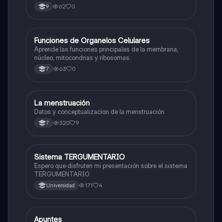
62
0
9
F
Funciones de Organelos Celulares
Biologia
Aprende las funciones principales de la membrana,
núcleo, mitocondrias y ribosomas.
63
0
7
La menstruación
Biologia
Datos y conceptualizacion de la menstruación
320
9
7
Sistema TERGUMENTARIO
Biologia
Espero que disfruten mi presentación sobre el sistema
TERGUMENTARIO
171
4
Universidad
Apuntes
Biologia