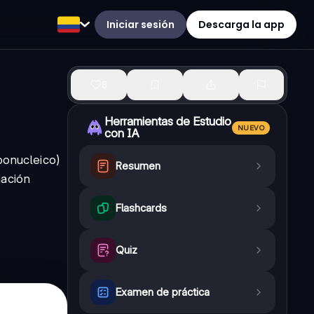
Iniciar sesión
Descarga la app
8
Herramientas de Estudio
NUEVO
con IA
ibonucleico)
Resumen
mación
Flashcards
Quiz
Examen de práctica