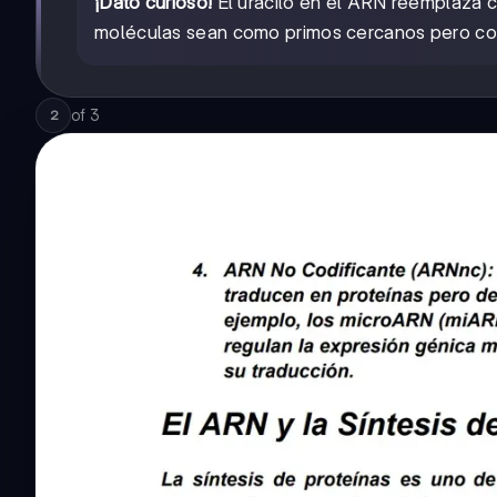
¡Dato curioso!
El uracilo en el ARN reemplaza 
moléculas sean como primos cercanos pero con
of
3
2