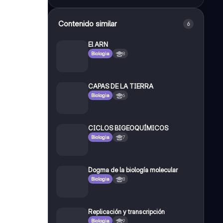
Contenido similar
6
El ARN
Biologia
8
CAPAS DE LA TIERRA
Biologia
6
CICLOS BIGEOQUÍMICOS
Biologia
7
Dogma de la biología molecular
Biologia
8
Replicación y transcripción
Biologia
9