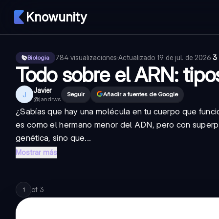
Knowunity
784
visualizaciones
·
Actualizado
19 de jul. de 2026
·
3
Biologia
Todo sobre el ARN: tipo
Javier
J
Seguir
Añadir a fuentes de Google
@
jandrws
¿Sabías que hay una molécula en tu cuerpo que funci
es como el hermano menor del ADN, pero con superpod
genética, sino que...
Mostrar más
of
3
1