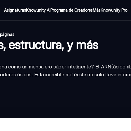
Asignaturas
Knowunity AI
Programa de Creadores
Más
Knowunity Pro
 páginas
s, estructura, y más
ona como un mensajero súper inteligente? El
ARN
(ácido r
eres únicos. Esta increíble molécula no solo lleva infor