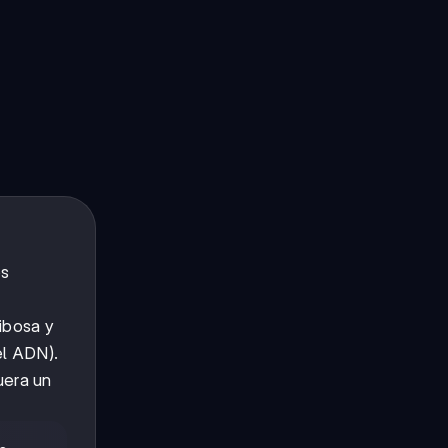
os
ribosa y
el ADN).
uera un