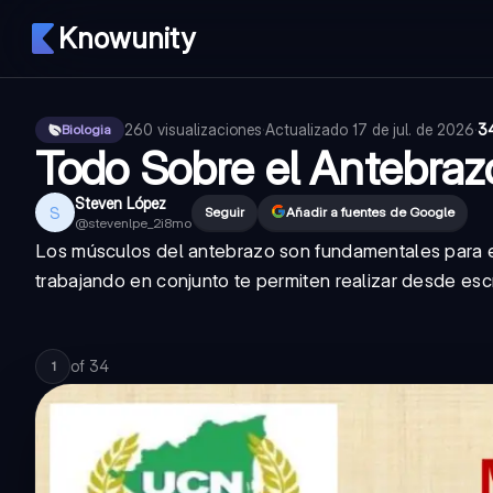
Knowunity
260
visualizaciones
·
Actualizado
17 de jul. de 2026
·
3
Biologia
Todo Sobre el Antebraz
Steven López
S
Seguir
Añadir a fuentes de Google
@
stevenlpe_2i8mo
Los músculos del antebrazo son fundamentales para e
trabajando en conjunto te permiten realizar desde escr
of
34
1