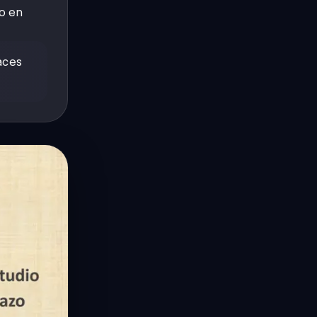
do en
aces