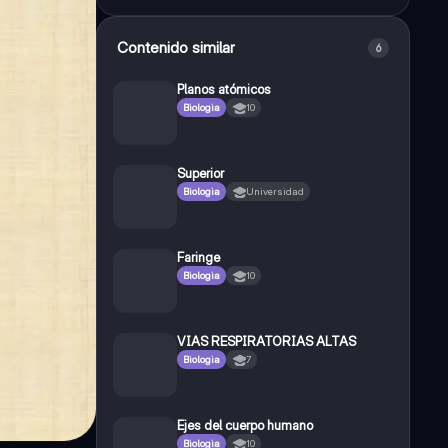
Contenido similar
6
Planos atómicos
Biologia
10
Superior
Biologia
Universidad
Faringe
Biologia
10
VIAS RESPIRATORIAS ALTAS
Biologia
7
Ejes del cuerpo humano
Biologia
10