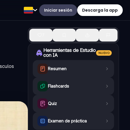
Iniciar sesión
Descarga la app
7
Herramientas de Estudio
NUEVO
con IA
sculos
Resumen
Flashcards
Quiz
Examen de práctica