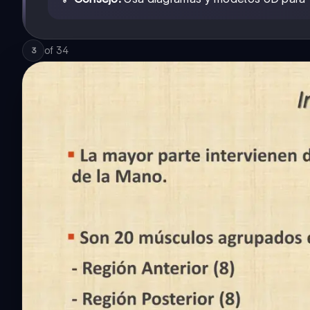
of
34
3