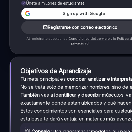
Únete a millones de estudiantes
Regístrarse con correo electrónico
Al registrarte aceptas las
Condiciones del servicio
y la
Política 
privacidad
.
Objetivos de Aprendizaje
Tu meta principal es
conocer, analizar e interpret
No se trata solo de memorizar nombres, sino de 
También vas a
identificar y describir
músculos, vas
exactamente dónde están ubicados y qué hacen
Estos conocimientos son esenciales para cualquie
esta base te dará ventaja en materias más avanz
💡
Consejo:
Usa diagramas y modelos 3D para vi