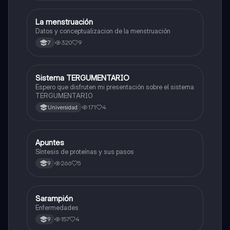
La menstruación
Biologia
Datos y conceptualizacion de la menstruación
320
9
7
Sistema TERGUMENTARIO
Biologia
Espero que disfruten mi presentación sobre el sistema
TERGUMENTARIO
171
4
Universidad
Apuntes
Biologia
Síntesis de proteínas y sus pasos
266
5
9
Sarampión
Biologia
Enfermedades
157
4
9