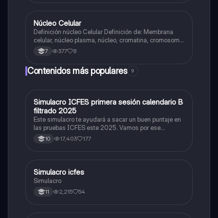
Núcleo Celular
Biologia
Definición núcleo Celular Definición de: Membrana
celular, núcleo plasma, núcleo, cromatina, cromosoma
Interfase Fases de la interfase
377
8
7
Contenidos más populares
9
Simulacro ICFES primera sesión calendario B
ICFES: Matemáticas
filtrado 2025
Este simulacro te ayudará a sacar un buen puntaje en
las pruebas ICFES este 2025. Vamos por ese
500/500. Y poder ser admitido en la universidad que
17,403
177
10
quieras, estudiar la carrera que quieres y no la que te
toque. Vamos con toda para sacar un buen puntaje.
Simulacro icfes
ICFES: Lectura Crítica
Simulacro
2,215
54
11