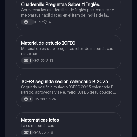
Cuadernillo Preguntaa Saber 11 Inglés.
ICFES: Inglés
Aprovecha los cuadernillos de Inglés para practicar y
mejorar tus habilidades en el ítem de Inglés de la
Prueba Saber 11. 🫡
913
14
10
Material de estudio ICFES
ICFES: Matemáticas
Material de estudio, preguntas icfes de matemáticas
resueltas
7,155
113
11
ICFES segunda sesión calendario B 2025
ICFES: Lectura Crítica
Segunda sesión simulacro ICFES 2025 calendario B
filtrado, aprovecha y se el mejor ICFES de tu colegio y
poder ingresar a universidad, y estudiar aquella
9,888
124
11
carrera con la que tanto sueñas.
Matemáticas icfes
ICFES: Matemáticas
Icfes matemáticas
1,833
18
11