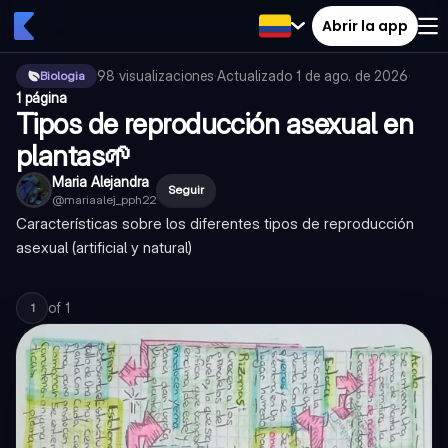
Abrir la app
98
visualizaciones
·
Actualizado
1 de ago. de 2026
·
Biologia
1 página
Tipos de reproducción asexual en
plantas🌱
Maria Alejandra
Seguir
@
mariaalej_pph22
Características sobre los diferentes tipos de reproducción
asexual (artificial y natural)
of
1
1