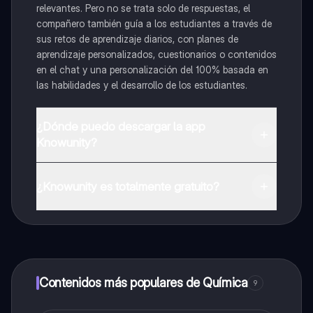
relevantes. Pero no se trata solo de respuestas, el
compañero también guía a los estudiantes a través de
sus retos de aprendizaje diarios, con planes de
aprendizaje personalizados, cuestionarios o contenidos
en el chat y una personalización del 100% basada en
las habilidades y el desarrollo de los estudiantes.
¿Dónde puedo descargar la app
Knowunity?
Puedes descargar la app en Google Play Store y Apple
App Store.
¿Knowunity es totalmente gratuito?
¡Sí lo es! Tienes acceso totalmente gratuito a todo el
contenido de la app, puedes chatear con otros
alumnos y recibir ayuda inmeditamente. Puedes ganar
dinero utilizando la aplicación, que te permitirá acceder
a determinadas funciones.
Contenidos más populares de Química
9