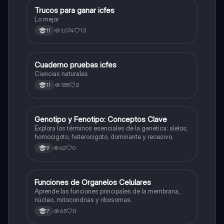
Trucos para ganar icfes
Química
Lo mejor
1,074
13
11
Cuaderno pruebas icfes
Biologia
Ciencias naturales
185
2
11
G
Genotipo y Fenotipo: Conceptos Clave
Biologia
Explora los términos esenciales de la genética: alelos,
homocigoto, heterocigoto, dominante y recesivo.
62
0
9
F
Funciones de Organelos Celulares
Biologia
Aprende las funciones principales de la membrana,
núcleo, mitocondrias y ribosomas.
63
0
7