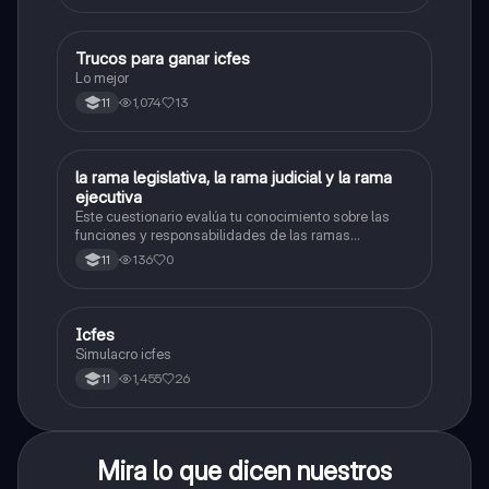
Trucos para ganar icfes
Química
Lo mejor
1,074
13
11
L
la rama legislativa, la rama judicial y la rama
Sociales/Historia
ejecutiva
Este cuestionario evalúa tu conocimiento sobre las
funciones y responsabilidades de las ramas
legislativa, judicial y ejecutiva.
136
0
11
Icfes
ICFES: Sociales y Ciudadanas
Simulacro icfes
1,455
26
11
Mira lo que dicen nuestros