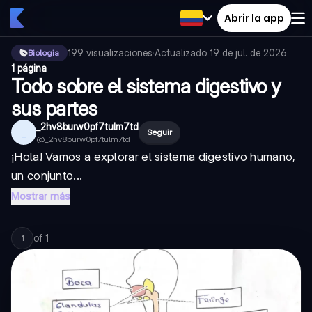
Abrir la app
199
visualizaciones
·
Actualizado
19 de jul. de 2026
·
Biologia
1 página
Todo sobre el sistema digestivo y
sus partes
_2hv8burw0pf7tulm7td
_
Seguir
@
_2hv8burw0pf7tulm7td
¡Hola! Vamos a explorar el sistema digestivo humano,
un conjunto...
Mostrar más
of
1
1