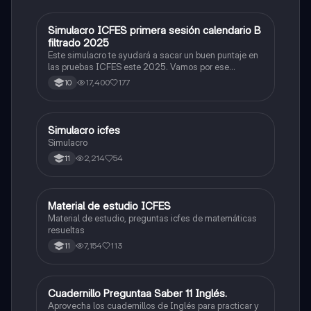
Simulacro ICFES primera sesión calendario B
ICFES: Matemáticas
filtrado 2025
Este simulacro te ayudará a sacar un buen puntaje en
las pruebas ICFES este 2025. Vamos por ese
500/500. Y poder ser admitido en la universidad que
17,400
177
10
quieras, estudiar la carrera que quieres y no la que te
toque. Vamos con toda para sacar un buen puntaje.
Simulacro icfes
ICFES: Lectura Crítica
Simulacro
2,214
54
11
Material de estudio ICFES
ICFES: Matemáticas
Material de estudio, preguntas icfes de matemáticas
resueltas
7,154
113
11
Cuadernillo Preguntaa Saber 11 Inglés.
ICFES: Inglés
Aprovecha los cuadernillos de Inglés para practicar y