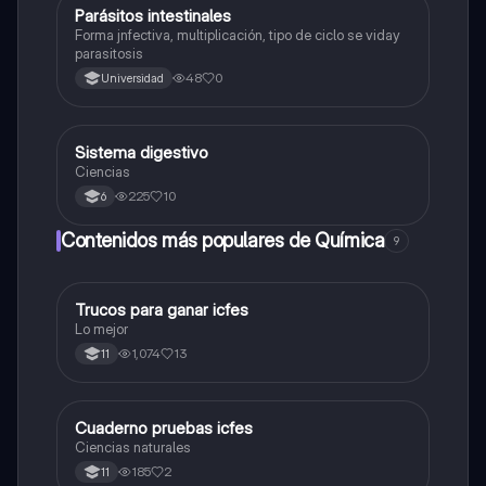
Parásitos intestinales
Biologia
Forma jnfectiva, multiplicación, tipo de ciclo se viday
parasitosis
48
0
Universidad
Sistema digestivo
Biologia
Ciencias
225
10
6
Contenidos más populares de Química
9
Trucos para ganar icfes
Química
Lo mejor
1,074
13
11
Cuaderno pruebas icfes
Biologia
Ciencias naturales
185
2
11