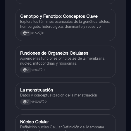
G
Genotipo y Fenotipo: Conceptos Clave
Biologia
Explora los términos esenciales de la genética: alelos,
homocigoto, heterocigoto, dominante y recesivo.
62
0
9
F
Funciones de Organelos Celulares
Biologia
Aprende las funciones principales de la membrana,
núcleo, mitocondrias y ribosomas.
63
0
7
La menstruación
Biologia
Datos y conceptualizacion de la menstruación
320
9
7
Núcleo Celular
Biologia
Definición núcleo Celular Definición de: Membrana