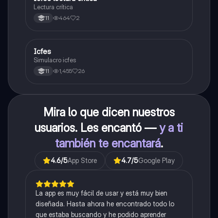
Lectura crítica
464
2
11
Icfes
ICFES: Sociales y Ciudadanas
Simulacro icfes
1,455
26
11
Mira lo que dicen nuestros
usuarios. Les encantó —
y a ti
también te encantará
.
4.6
/5
App Store
4.7
/5
Google Play
La app es muy fácil de usar y está muy bien
diseñada. Hasta ahora he encontrado todo lo
que estaba buscando y he podido aprender