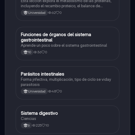
Esta lección explora el metabolismo de las proteínas,
incluyendo el recambio proteico, el balance de
nitrógeno, el catabolismo y anabolismo de proteínas y
62
0
Universidad
aminoácidos, y el ciclo del nitrógeno.
Funciones de órganos del sistema
Biologia
gastrointestinal
Aprende un poco sobre el sistema gastrointestinal
36
0
10
Parásitos intestinales
Biologia
Forma jnfectiva, multiplicación, tipo de ciclo se viday
parasitosis
48
0
Universidad
Sistema digestivo
Biologia
Ciencias
225
10
6