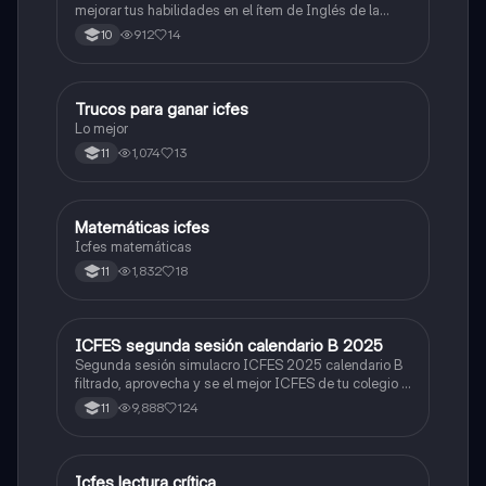
mejorar tus habilidades en el ítem de Inglés de la
Prueba Saber 11. 🫡
912
14
10
Trucos para ganar icfes
Química
Lo mejor
1,074
13
11
Matemáticas icfes
ICFES: Matemáticas
Icfes matemáticas
1,832
18
11
ICFES segunda sesión calendario B 2025
ICFES: Lectura Crítica
Segunda sesión simulacro ICFES 2025 calendario B
filtrado, aprovecha y se el mejor ICFES de tu colegio y
poder ingresar a universidad, y estudiar aquella
9,888
124
11
carrera con la que tanto sueñas.
Icfes lectura crítica
Lengua Castellana