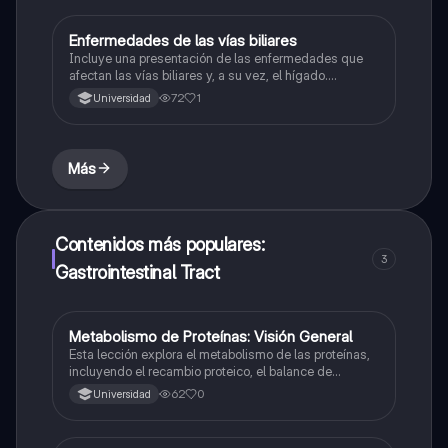
Enfermedades de las vías biliares
Biologia
Incluye una presentación de las enfermedades que
afectan las vías biliares y, a su vez, el hígado.
Además, habla de la formación de la bilis y de el
72
1
Universidad
proceso fisiopatologico de la ictericia
Más
Contenidos más populares:
3
Gastrointestinal Tract
Metabolismo de Proteínas: Visión General
Biologia
Esta lección explora el metabolismo de las proteínas,
incluyendo el recambio proteico, el balance de
nitrógeno, el catabolismo y anabolismo de proteínas y
62
0
Universidad
aminoácidos, y el ciclo del nitrógeno.