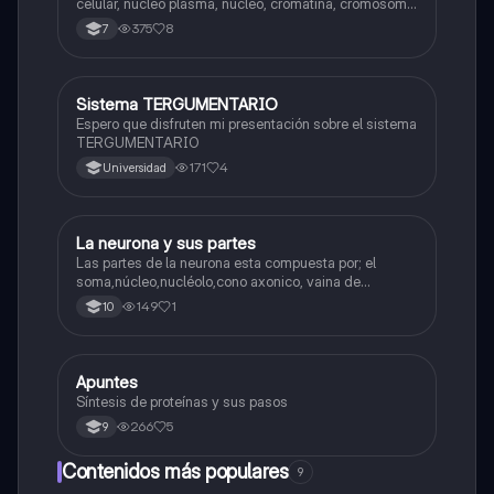
celular, núcleo plasma, núcleo, cromatina, cromosoma
Interfase Fases de la interfase
375
8
7
Sistema TERGUMENTARIO
Biologia
Espero que disfruten mi presentación sobre el sistema
TERGUMENTARIO
171
4
Universidad
La neurona y sus partes
Biologia
Las partes de la neurona esta compuesta por; el
soma,núcleo,nucléolo,cono axonico, vaina de
mielina,celula schwan,núcleo de schwann,nódulo de
149
1
10
Ranvier,terminal axonico Arborizacion terminal, botón
sinaptico,dentristas y sustancia de Nissi.
Apuntes
Biologia
Síntesis de proteínas y sus pasos
266
5
9
Contenidos más populares
9