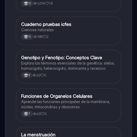
1,074
13
11
Cuaderno pruebas icfes
Biologia
Ciencias naturales
185
2
11
G
Genotipo y Fenotipo: Conceptos Clave
Biologia
Explora los términos esenciales de la genética: alelos,
homocigoto, heterocigoto, dominante y recesivo.
62
0
9
F
Funciones de Organelos Celulares
Biologia
Aprende las funciones principales de la membrana,
núcleo, mitocondrias y ribosomas.
63
0
7
La menstruación
Biologia