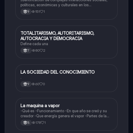
políticas, económicas y culturales en los
acontecimientos del pasado.
151
1
9
TOTALITARISMO, AUTORITARISMO,
Sociales/Historia
AUTOCRACIA Y DEMOCRACIA
Define cada una
80
2
7
LA SOCIEDAD DEL CONOCIMIENTO
Sociales/Historia
.
60
0
9
La maquina a vapor
Sociales/Historia
-Qué es -Funcionamiento -En que año se creó y su
creador -Que energía genera el vapor -Partes de la
maquina a vapor
178
1
8