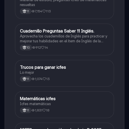
resueltas
7,154
113
11
Cuadernillo Preguntaa Saber 11 Inglés.
ICFES: Inglés
Aprovecha los cuadernillos de Inglés para practicar y
mejorar tus habilidades en el ítem de Inglés de la
Prueba Saber 11. 🫡
912
14
10
Trucos para ganar icfes
Química
Lo mejor
1,074
13
11
Matemáticas icfes
ICFES: Matemáticas
Icfes matemáticas
1,831
18
11