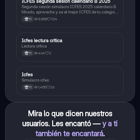
ICFES segunda sesión calendario B 2025
ICFES: Lectura Crítica
Segunda sesión simulacro ICFES 2025 calendario B
filtrado, aprovecha y se el mejor ICFES de tu colegio y
poder ingresar a universidad, y estudiar aquella
9,888
124
11
carrera con la que tanto sueñas.
Icfes lectura crítica
Lengua Castellana
Lectura crítica
464
2
11
Icfes
ICFES: Sociales y Ciudadanas
Simulacro icfes
1,455
26
11
Mira lo que dicen nuestros
usuarios. Les encantó —
y a ti
también te encantará
.