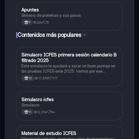
Apuntes
Biologia
Síntesis de proteínas y sus pasos
266
5
9
Contenidos más populares
9
Simulacro ICFES primera sesión calendario B
ICFES: Matemáticas
filtrado 2025
Este simulacro te ayudará a sacar un buen puntaje en
las pruebas ICFES este 2025. Vamos por ese
500/500. Y poder ser admitido en la universidad que
17,398
177
10
quieras, estudiar la carrera que quieres y no la que te
toque. Vamos con toda para sacar un buen puntaje.
Simulacro icfes
ICFES: Lectura Crítica
Simulacro
2,214
54
11
Material de estudio ICFES
ICFES: Matemáticas
Material de estudio, preguntas icfes de matemáticas