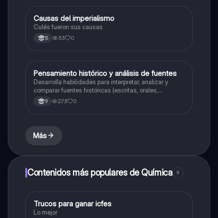
Causas del imperialismo
Sociales/Historia
Culés fueron sus causas
33
0
8
Pensamiento histórico y análisis de fuentes
Sociales/Historia
Desarrolla habilidades para interpretar, analizar y
comparar fuentes históricas (escritas, orales,
audiovisuales) con el fin de construir una visión crítica
273
0
9
y argumentada de los procesos del pasado.
Más
Contenidos más populares de Química
9
Trucos para ganar icfes
Química
Lo mejor