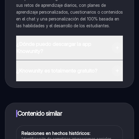
sus retos de aprendizaje diarios, con planes de
aprendizaje personalizados, cuestionarios o contenidos
en el chat y una personalización del 100% basada en
las habilidades y el desarrollo de los estudiantes.
¿Dónde puedo descargar la app
Knowunity?
Puedes descargar la app en Google Play Store y Apple
App Store.
¿Knowunity es totalmente gratuito?
¡Sí lo es! Tienes acceso totalmente gratuito a todo el
contenido de la app, puedes chatear con otros
alumnos y recibir ayuda inmeditamente. Puedes ganar
dinero utilizando la aplicación, que te permitirá acceder
a determinadas funciones.
Contenido similar
Relaciones en hechos históricos:
Sociales/Historia
Identificación de complejas interacciones sociales,