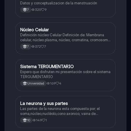
Datos y conceptualizacion de la menstruación
320
9
7
Núcleo Celular
Biologia
Definición núcleo Celular Definición de: Membrana
celular, núcleo plasma, núcleo, cromatina, cromosoma
Interfase Fases de la interfase
372
7
7
Sistema TERGUMENTARIO
Biologia
Espero que disfruten mi presentación sobre el sistema
TERGUMENTARIO
169
4
Universidad
La neurona y sus partes
Biologia
Las partes de la neurona esta compuesta por; el
soma,núcleo,nucléolo,cono axonico, vaina de
mielina,celula schwan,núcleo de schwann,nódulo de
149
1
10
Ranvier,terminal axonico Arborizacion terminal, botón
sinaptico,dentristas y sustancia de Nissi.