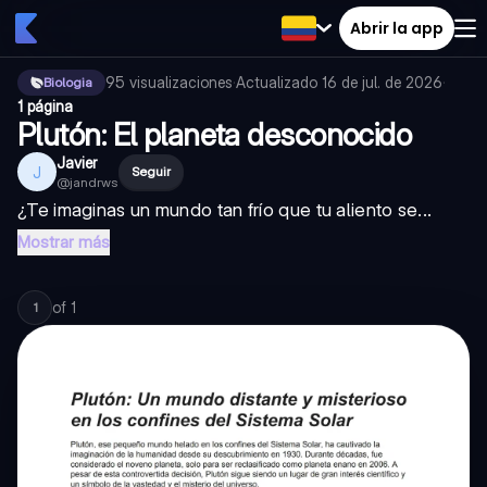
Abrir la app
95
visualizaciones
·
Actualizado
16 de jul. de 2026
·
Biologia
1 página
Plutón: El planeta desconocido
Javier
J
Seguir
@
jandrws
¿Te imaginas un mundo tan frío que tu aliento se...
Mostrar más
of
1
1