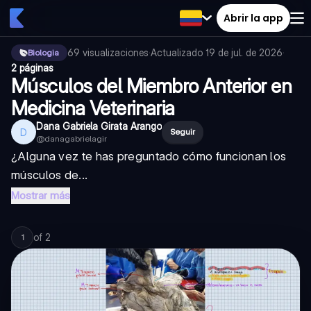
Abrir la app
69
visualizaciones
·
Actualizado
19 de jul. de 2026
·
Biologia
2 páginas
Músculos del Miembro Anterior en
Medicina Veterinaria
Dana Gabriela Girata Arango
D
Seguir
@
danagabrielagir
¿Alguna vez te has preguntado cómo funcionan los
músculos de...
Mostrar más
of
2
1