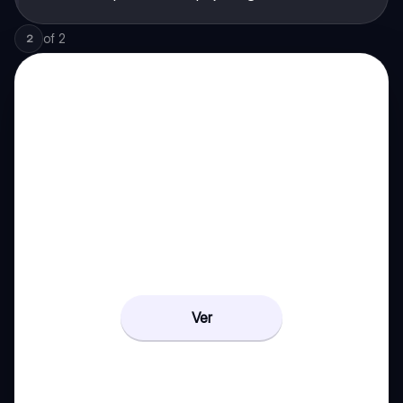
of
2
2
Ver