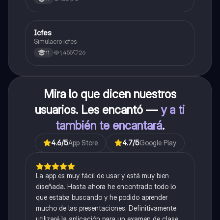
Icfes
ICFES: Sociales y Ciudadanas
Simulacro icfes
1,455
26
11
Mira lo que dicen nuestros
usuarios. Les encantó —
y a ti
también te encantará
.
4.6
/5
App Store
4.7
/5
Google Play
La app es muy fácil de usar y está muy bien
diseñada. Hasta ahora he encontrado todo lo
que estaba buscando y he podido aprender
mucho de las presentaciones. Definitivamente
utilizaré la aplicación para un examen de clase.