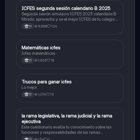
ICFES segunda sesión calendario B 2025
ICFES: Lectura Crítica
Segunda sesión simulacro ICFES 2025 calendario B
filtrado, aprovecha y se el mejor ICFES de tu colegio y
poder ingresar a universidad, y estudiar aquella
9,888
124
11
carrera con la que tanto sueñas.
Matemáticas icfes
ICFES: Matemáticas
Icfes matemáticas
1,833
18
11
Trucos para ganar icfes
Química
Lo mejor
1,074
13
11
L
la rama legislativa, la rama judicial y la rama
Sociales/Historia
ejecutiva
Este cuestionario evalúa tu conocimiento sobre las
funciones y responsabilidades de las ramas
legislativa, judicial y ejecutiva.
136
0
11