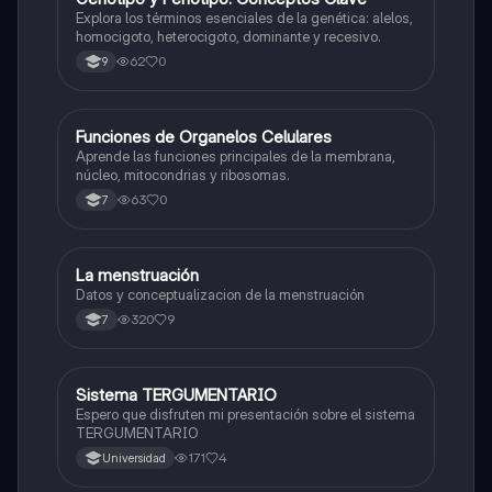
G
Explora los términos esenciales de la genética: alelos,
homocigoto, heterocigoto, dominante y recesivo.
62
0
9
F
Funciones de Organelos Celulares
Biologia
Aprende las funciones principales de la membrana,
núcleo, mitocondrias y ribosomas.
63
0
7
La menstruación
Biologia
Datos y conceptualizacion de la menstruación
320
9
7
Sistema TERGUMENTARIO
Biologia
Espero que disfruten mi presentación sobre el sistema
TERGUMENTARIO
171
4
Universidad