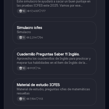
Este simulacro te ayudará a sacar un buen puntaje en
las pruebas ICFES este 2025. Vamos por ese
500/500. Y poder ser admitido en la universidad que
17,400
177
10
quieras, estudiar la carrera que quieres y no la que te
toque. Vamos con toda para sacar un buen puntaje.
Simulacro icfes
ICFES: Lectura Crítica
Simulacro
2,214
54
11
Cuadernillo Preguntaa Saber 11 Inglés.
ICFES: Inglés
Aprovecha los cuadernillos de Inglés para practicar y
mejorar tus habilidades en el ítem de Inglés de la
Prueba Saber 11. 🫡
913
14
10
Material de estudio ICFES
ICFES: Matemáticas
Material de estudio, preguntas icfes de matemáticas
resueltas
7,154
113
11