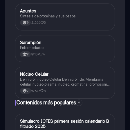
Apuntes
Biologia
Síntesis de proteínas y sus pasos
266
5
9
Sarampión
Biologia
Enfermedades
157
4
9
Núcleo Celular
Biologia
Definición núcleo Celular Definición de: Membrana
celular, núcleo plasma, núcleo, cromatina, cromosoma
Interfase Fases de la interfase
377
8
7
Contenidos más populares
9
Simulacro ICFES primera sesión calendario B
ICFES: Matemáticas
filtrado 2025