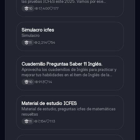
las pruebas ICFES este 2025. Vamos por ese
500/500. Y poder ser admitido en la universidad que
17,400
177
10
quieras, estudiar la carrera que quieres y no la que te
toque. Vamos con toda para sacar un buen puntaje.
Simulacro icfes
ICFES: Lectura Crítica
Simulacro
2,214
54
11
Cuadernillo Preguntaa Saber 11 Inglés.
ICFES: Inglés
Aprovecha los cuadernillos de Inglés para practicar y
mejorar tus habilidades en el ítem de Inglés de la
Prueba Saber 11. 🫡
913
14
10
Material de estudio ICFES
ICFES: Matemáticas
Material de estudio, preguntas icfes de matemáticas
resueltas
7,154
113
11