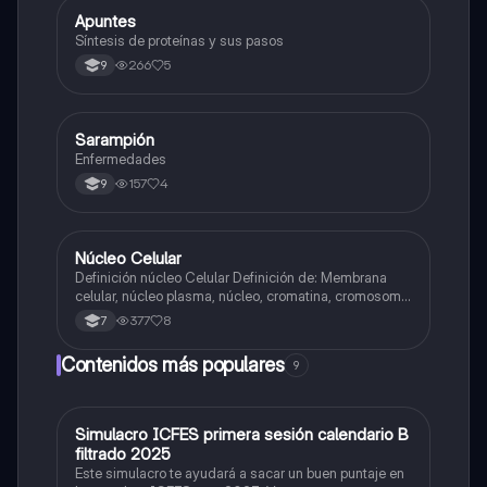
Apuntes
Biologia
Síntesis de proteínas y sus pasos
266
5
9
Sarampión
Biologia
Enfermedades
157
4
9
Núcleo Celular
Biologia
Definición núcleo Celular Definición de: Membrana
celular, núcleo plasma, núcleo, cromatina, cromosoma
Interfase Fases de la interfase
377
8
7
Contenidos más populares
9
Simulacro ICFES primera sesión calendario B
ICFES: Matemáticas
filtrado 2025
Este simulacro te ayudará a sacar un buen puntaje en