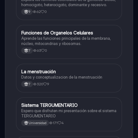
homocigoto, heterocigoto, dominante y recesivo.
62
0
9
F
Funciones de Organelos Celulares
Biologia
Aprende las funciones principales de la membrana,
núcleo, mitocondrias y ribosomas.
63
0
7
La menstruación
Biologia
Datos y conceptualizacion de la menstruación
320
9
7
Sistema TERGUMENTARIO
Biologia
Espero que disfruten mi presentación sobre el sistema
TERGUMENTARIO
171
4
Universidad