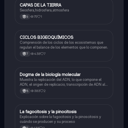
CAPAS DE LA TIERRA
Biologia
Seosfera,hidrosfera,atmosfera
75
1
6
CICLOS BIGEOQUÍMICOS
Biologia
Comprensión de los ciclos de los ecosistemas que
regulan el balance de los elementos que lo componen.
438
7
7
Dogma de la biología molecular
Biologia
Muestra la replicación del ADN, lo que compone el
ADN, el origen de replicacio, transcripción de ADN al
ARN y traducción de ARN a proteína.
383
2
8
La fagocitosis y la pinocitosis
Biologia
Explicación sobre la fagocitosis y la pinoscitosis y
cuándo se producen y su proceso
138
2