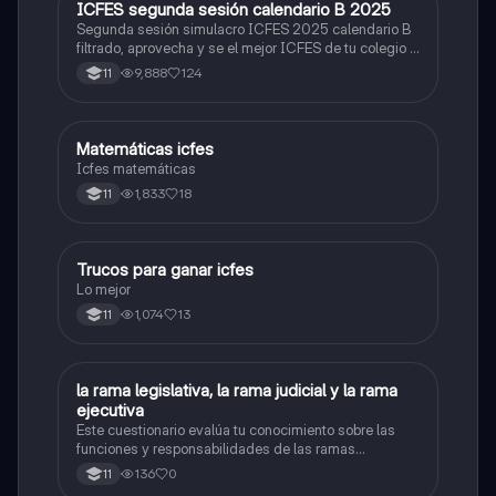
ICFES segunda sesión calendario B 2025
ICFES: Lectura Crítica
Segunda sesión simulacro ICFES 2025 calendario B
filtrado, aprovecha y se el mejor ICFES de tu colegio y
poder ingresar a universidad, y estudiar aquella
9,888
124
11
carrera con la que tanto sueñas.
Matemáticas icfes
ICFES: Matemáticas
Icfes matemáticas
1,833
18
11
Trucos para ganar icfes
Química
Lo mejor
1,074
13
11
L
la rama legislativa, la rama judicial y la rama
Sociales/Historia
ejecutiva
Este cuestionario evalúa tu conocimiento sobre las
funciones y responsabilidades de las ramas
legislativa, judicial y ejecutiva.
136
0
11