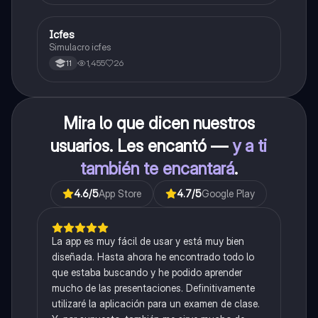
Icfes
ICFES: Sociales y Ciudadanas
Simulacro icfes
1,455
26
11
Mira lo que dicen nuestros
usuarios. Les encantó —
y a ti
también te encantará
.
4.6
/5
App Store
4.7
/5
Google Play
La app es muy fácil de usar y está muy bien
diseñada. Hasta ahora he encontrado todo lo
que estaba buscando y he podido aprender
mucho de las presentaciones. Definitivamente
utilizaré la aplicación para un examen de clase.