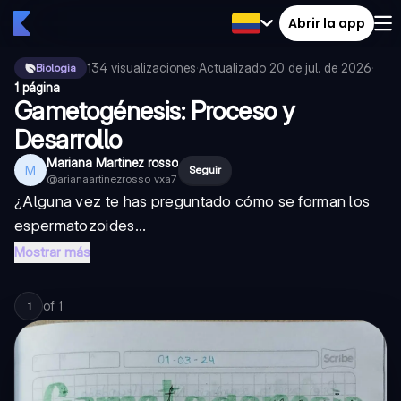
Abrir la app
134
visualizaciones
·
Actualizado
20 de jul. de 2026
·
Biologia
1 página
Gametogénesis: Proceso y
Desarrollo
Mariana Martinez rosso
M
Seguir
@
arianaartinezrosso_vxa7
¿Alguna vez te has preguntado cómo se forman los
espermatozoides...
Mostrar más
of
1
1