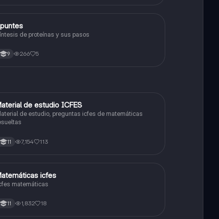
puntes
Biologia
íntesis de proteínas y sus pasos
266
5
9
aterial de estudio ICFES
ICFES: Matemáticas
aterial de estudio, preguntas icfes de matemáticas
esueltas
7,154
113
11
atemáticas icfes
ICFES: Matemáticas
cfes matemáticas
1,832
18
11