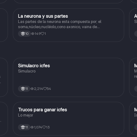
La neurona y sus partes
A
Biologia
Las partes de la neurona esta compuesta por; el
S
soma,núcleo,nucléolo,cono axonico, vaina de
mielina,celula schwan,núcleo de schwann,nódulo de
149
1
10
Ranvier,terminal axonico Arborizacion terminal, botón
sinaptico,dentristas y sustancia de Nissi.
Simulacro icfes
M
ICFES: Lectura Crítica
Simulacro
M
r
s
2,214
54
11
Trucos para ganar icfes
M
Química
Lo mejor
I
a
1,074
13
11