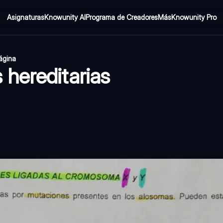
Asignaturas
Knowunity AI
Programa de Creadores
Más
Knowunity Pro
página
hereditarias