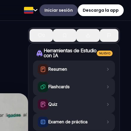
Iniciar sesión
Descarga la app
0
Herramientas de Estudio
NUEVO
con IA
Resumen
Flashcards
Quiz
Examen de práctica