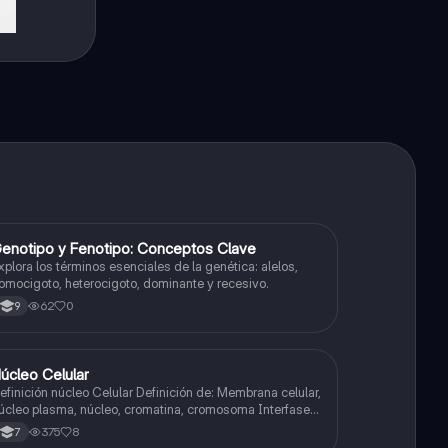
G
enotipo y Fenotipo: Conceptos Clave
Biologia
xplora los términos esenciales de la genética: alelos,
omocigoto, heterocigoto, dominante y recesivo.
62
0
9
úcleo Celular
Biologia
inición núcleo Celular Definición de: Membrana celular,
úcleo plasma, núcleo, cromatina, cromosoma Interfase
ases de la interfase
375
8
7