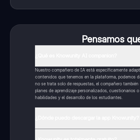
Pensamos que 
¿Qué es Knowunity AI companion?
Nuestro compañero de IA está específicamente adapta
contenidos que tenemos en la plataforma, podemos dar 
no se trata solo de respuestas, el compañero también g
planes de aprendizaje personalizados, cuestionarios 
habilidades y el desarrollo de los estudiantes.
¿Dónde puedo descargar la app Knowunity?
Puedes descargar la app en Google Play Store y Apple
¿Knowunity es totalmente gratuito?