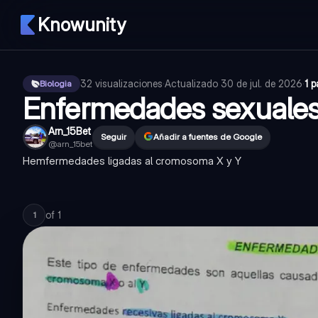
Knowunity
32
visualizaciones
·
Actualizado
30 de jul. de 2026
·
1 
Biologia
Enfermedades sexuales 
Arn_15Bet
Seguir
Añadir a fuentes de Google
@
arn_15bet
Hemfermedades ligadas al cromosoma X y Y
of
1
1