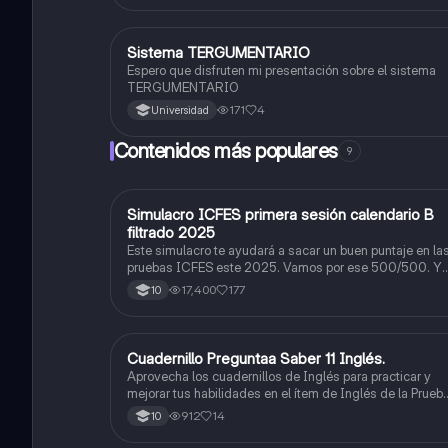
Sistema TERGUMENTARIO
Biologia
Espero que disfruten mi presentación sobre el sistema
TERGUMENTARIO
171
4
Universidad
Contenidos más populares
9
Simulacro ICFES primera sesión calendario B
ICFES: Matemáticas
filtrado 2025
Este simulacro te ayudará a sacar un buen puntaje en la
pruebas ICFES este 2025. Vamos por ese 500/500. Y
poder ser admitido en la universidad que quieras,
17,400
177
10
estudiar la carrera que quieres y no la que te toque.
Vamos con toda para sacar un buen puntaje.
Cuadernillo Preguntaa Saber 11 Inglés.
ICFES: Inglés
Aprovecha los cuadernillos de Inglés para practicar y
mejorar tus habilidades en el ítem de Inglés de la Prueb
Saber 11. 🫡
912
14
10